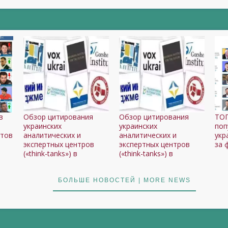
в
Обзор цитирования
Обзор цитирования
ТОП
украинских
украинских
поп
ртов
аналитических и
аналитических и
укр
экспертных центров
экспертных центров
за 
(«think-tanks») в
(«think-tanks») в
БОЛЬШЕ НОВОСТЕЙ | MORE NEWS