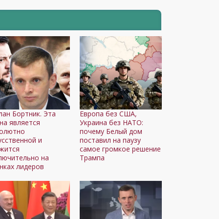
лан Бортник. Эта
Европа без США,
на является
Украина без НАТО:
олютно
почему Белый дом
усственной и
поставил на паузу
жится
самое громкое решение
лючительно на
Трампа
нках лидеров