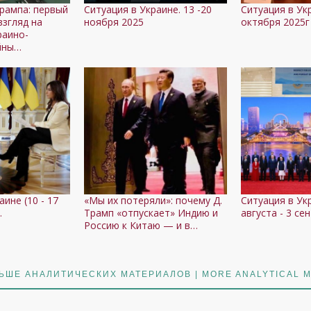
рампа: первый
Ситуация в Украине. 13 -20
Ситуация в Укр
взгляд на
ноября 2025
октября 2025г 
раино-
йны…
ине (10 - 17
«Мы их потеряли»: почему Д.
Ситуация в Ук
.
Трамп «отпускает» Индию и
августа - 3 се
Россию к Китаю — и в…
ЬШЕ АНАЛИТИЧЕСКИХ МАТЕРИАЛОВ | MORE ANALYTICAL M