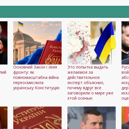
т
Основний Закон і лінія
Это попытка выдать
Рус
глий
фронту: як
желаемое за
вой
повномасштабна війна
действительное:
абс
переосмислила
эксперт объяснил,
иск
українську Конституцію
почему вдруг все
дер
заговорили о мире уже
иск
этой осенью
оце