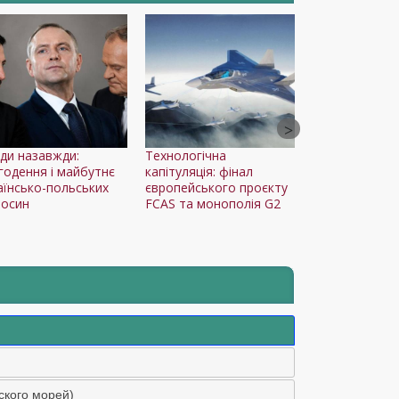
іди назавжди:
Технологічна
Армия США внез
годення і майбутнє
капітуляція: фінал
отменила переб
аїнсько-польських
європейського проєкту
войськ в Польшу
носин
FCAS та монополія G2
ского морей)