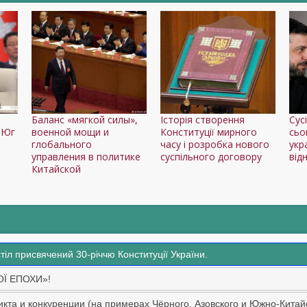
Баланс «мягкой силы»,
Історія створення
Сус
 Юг
военной мощи и
Конституції мирного
сьо
глобального
часу і розробка нового
укр
управления в политике
суспільного договору
від
Китайской
стіл присвячений 30-річчю Конституції України.
ОЇ ЕПОХИ»!
кта и конкуренции (на примерах Чёрного, Азовского и Южно-Китай