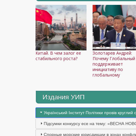
Китай. В чем залог ее
Золотарев Андрей:
стабильного роста?
Почему Глобальный
поддерживает
инициативу по
глобальному
Издания УИП
Український Інститут Політики провів круглий 
Підсумки конкурсу есе на тему: «ВЕСНА НОВ
Спорные морские юрисдикции в зонах конфли