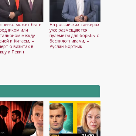
ашенко может быть
На российских танкерах
редником или
уже размещаются
тальоном между
пулеметы для борьбы с
сией и Китаем, –
беспилотниками, –
перт о визитах в
Руслан Бортник
кву и Пекин