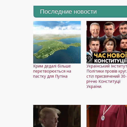
Последние новости
Крим дедалі більше
Український Інститу
перетворюється на
Політики провів кру
пастку для Путіна
стіл присвячений 30-
річчю Конституції
України.