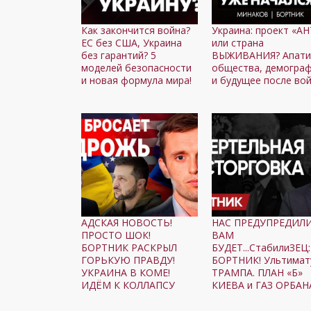
Как закончится война?
Украина: проект «А
ЕС без США, Украина
или страна
без гарантий? 5
ВЫЖИВАНИЯ? Апати
моделей безопасности
общества, демогра
и новая формула мира!
и будущее после во
АДСКАЯ НОВОСТЬ!
НАС ПРЕДУПРЕДИЛИ
ПРОСТО ШОК!
ВАМ
БОРТНИК РАСКРЫЛ
БУДЕТ...СтабилиЗЕЦ:
ГОРЬКУЮ ПРАВДУ!
БОРТНИК! Ультимат
УКРАИНА В КОМЕ!
ТРАМПА. ПЛАН «Б»
ИДЁМ К КОЛЛАПСУ
КИЕВА и ГАЗ ОРБАН