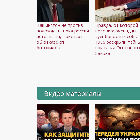
Вашингтон не против
Правда, от которой
подождать, пока россия
неловко: очевидцы
истощится, – эксперт
судьбоносных собы
об отказе от
1996 раскрыли тайн
Анкориджа
принятия Основног
Закона
Видео материалы