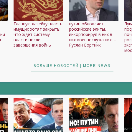
Главную лазейку власть
путин обновляет
Лук
имущих хотят закрыть:
российские элиты,
пос
тий
что ждет систему
инкорпорируя в них в
поч
ы
власти после
них военнослужащих, –
рос
о
завершения войны
Руслан Бортник
экс
мос
БОЛЬШЕ НОВОСТЕЙ | MORE NEWS