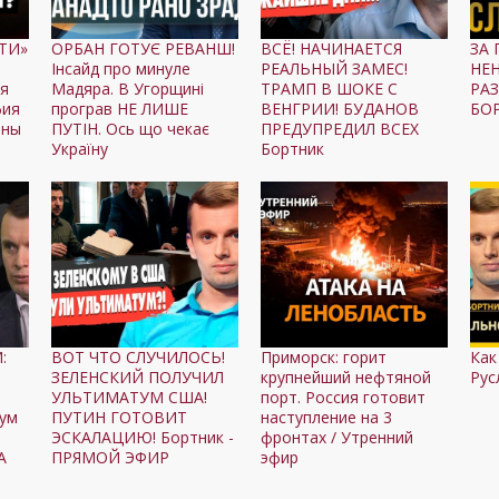
НТИ»
ОРБАН ГОТУЄ РЕВАНШ!
ВСЁ! НАЧИНАЕТСЯ
ЗА 
Інсайд про минуле
РЕАЛЬНЫЙ ЗАМЕС!
НЕ
я
Мадяра. В Угорщині
ТРАМП В ШОКЕ С
РА
фия
програв НЕ ЛИШЕ
ВЕНГРИИ! БУДАНОВ
БОР
йны
ПУТІН. Ось що чекає
ПРЕДУПРЕДИЛ ВСЕХ
Україну
Бортник
:
ВОТ ЧТО СЛУЧИЛОСЬ!
Приморск: горит
Как
ЗЕЛЕНСКИЙ ПОЛУЧИЛ
крупнейший нефтяной
Рус
УЛЬТИМАТУМ США!
порт. Россия готовит
ум
ПУТИН ГОТОВИТ
наступление на 3
ЭСКАЛАЦИЮ! Бортник -
фронтах / Утренний
А
ПРЯМОЙ ЭФИР
эфир