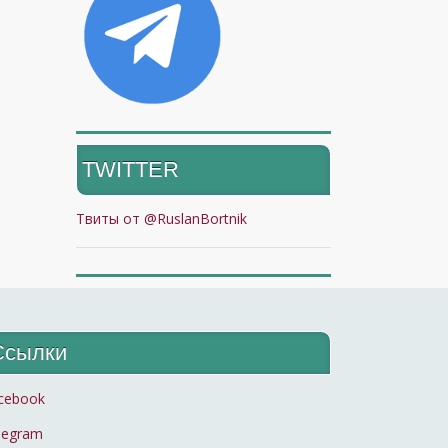
TWITTER
Твиты от @RuslanBortnik
Ссылки
cebook
legram