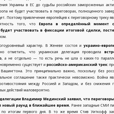
ения Украины в ЕС до судьбы российских замороженных акт
вропа не будет участвовать в переговорах, полноценного заве
дет. Поэтому привлечение европейцев к переговорному треку я
оятность того, что
Европа в определённый момент с
 будет участвовать в фиксации итоговой сделки, пост
лом.
огоуровневый характер. В Женеве состоя и
украино-европ
но отметить, что украинская делегация проводила
встр
о
, а не отдельно — то есть речь не шла о каких-то паралл
дновременно существует и
российско-американский трек
: п
Вашингтона. Это принципиально важно, поскольку без росс
альное соглашение также практически невозможно. Война яв
ротивостояния между Россией и Западом, и без снижения г
ых действий маловероятно.
 делегации Владимир Мединский заявил, что переговор
л новый раунд в ближайшее время.
Ранее западные СМИ пи
в по итогам первого дня. В то же время Стив Уиткофф за