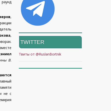
 раунд
меров
,
ракции
атель
юкова
,
TWITTER
ворах.
 вместе
эниел
Твиты от @RuslanBortnik
ин
ы
В.
аются
лавный
памяти
и не с
емирия