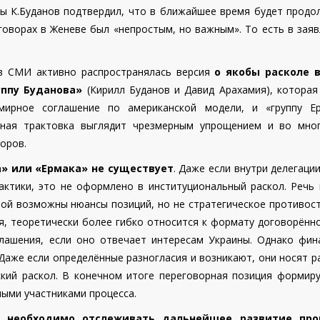
ны К.Буданов подтвердил, что в ближайшее время будет продо
еговорах в Женеве был «непростым, но важным». То есть в зая
 в СМИ активно распространялась версия
о якобы расколе 
уппу Буданова»
(Кирилл Буданов и Давид Арахамия), которая
ирное соглашение по американской модели, и «группу Ер
бная трактовка выглядит чрезмерным упрощением и во мно
оров.
» или «Ермака» не существует
. Даже если внутри делегаци
актики, это не оформлено в институциональный раскол. Речь 
рой возможны нюансы позиций, но не стратегическое противос
я, теоретически более гибко относится к формату договорённ
лашения, если оно отвечает интересам Украины. Однако фин
Даже если определённые разногласия и возникают, они носят 
кий раскол. В конечном итоге переговорная позиция формиру
ными участниками процесса.
 необходимо отслеживать дальнейшее развитие проц