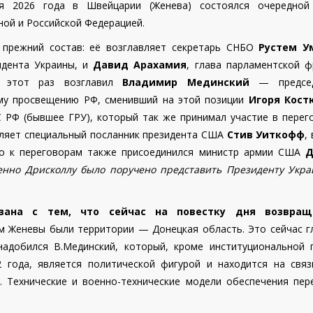
 2026 года в Швейцарии (Женева) состоялся очередной
ой и Российской Федерацией.
а прежний состав: её возглавляет секретарь СНБО
Рустем У
идента Украины, и
Давид Арахамия
, глава парламентской ф
на этот раз возглавил
Владимир Мединский
— председ
му просвещению РФ, сменивший на этой позиции
Игоря Кост
 РФ (бывшее ГРУ), который так же принимал участие в перего
вляет специальный посланник президента США
Стив Уиткофф
,
но к переговорам также присоединился министр армии США
Д
енно Дрисколлу было поручено представить Президенту Укра
язана с тем, что сейчас на повестку дня возвращ
 Женевы были территории — Донецкая область. Это сейчас г
надобился В.Мединский, который, кроме институциональной 
 года, является политической фигурой и находится на связ
 Технические и военно-технические модели обеспечения пер