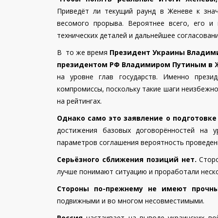
Приведёт ли текущий раунд в Женеве к зна
весомого прорыва. Вероятнее всего, его и
технических деталей и дальнейшее согласовани
В то же время
Президент Украины Владимир
президентом РФ Владимиром Путиным в 
на уровне глав государств. Именно прези
компромиссы, поскольку такие шаги неизбежно
на рейтингах.
Однако само это заявление о подготовке 
достижения базовых договорённостей на у
параметров соглашения вероятность проведени
Серьёзного сближения позиций нет.
Сторо
лучше понимают ситуацию и проработали неск
Стороны по-прежнему не имеют прочны
подвижными и во многом несовместимыми.
Россия
настаивает на выводе украинских во