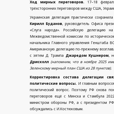
Ход мирных переговоров.
17–18 февраля
трёхсторонних переговоров между США, Украин
Украинская делегация практически сохранил
Кирилл Буданов
, руководитель Офиса през
«Слуга народа». Российскую делегацию 
Межведомственной комиссии по историческо
начальника Главного управления Генштаба ВС
Американскую делегацию по-прежнему возгла
с зятем Д. Трампа
Джаредом Кушнером
, 
Дрисколл
(напомним, что в ноябре 2025 им
Зеленскому мирный план США из 28 пунктов)
.
Корректировка состава делегации св
политические вопросы.
И главным вопросом
политический вопрос. Поэтому РФ снова по
переговоров ещё с Минска и Стамбула 2022
министром обороны РФ, а с президентом РФ.
обсуждались с И.Костюковым.