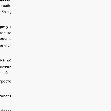
о-либо
аботку
речу с
 только
упки и
разятся
ике
. До
мочных
нной.
просто
аются
 более