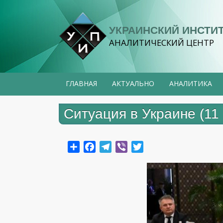
Перейти
к
УКРАИНСКИЙ ИНСТИ
основному
АНАЛИТИЧЕСКИЙ ЦЕНТР
содержанию
ГЛАВНАЯ
АКТУАЛЬНО
АНАЛИТИКА
Ситуация в Украине (11 
Share
Facebook
Telegram
Viber
Twitter