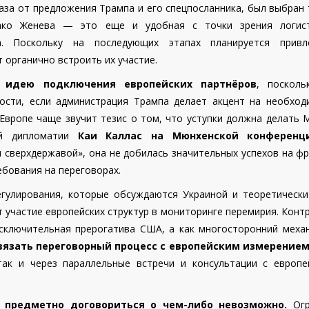
аза от предложения Трампа и его спецпосланника, был выбран
ако Женева — это еще и удобная с точки зрения логис
а. Поскольку на последующих этапах планируется привл
 органично встроить их участие.
т идею подключения европейских партнёров
, посколь
ности, если администрация Трампа делает акцент на необход
Европе чаще звучит тезис о том, что уступки должна делать 
ой дипломатии
Каи Каллас на Мюнхенской конференц
я сверхдержавой», она не добилась значительных успехов на ф
бования на переговорах.
гулирования, которые обсуждаются Украиной и теоретически
участие европейских структур в мониторинге перемирия. Конт
исключительная прерогатива США, а как многосторонний меха
вязать переговорный процесс с европейским измерение
так и через параллельные встречи и консультации с европе
 предметно договориться о чем-либо невозможно.
Огр