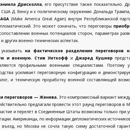
эниела Дрисколла
, его присутствие также показательно. Д
у США Д. Венсу и к политическому окружению Дональда Трампа
MAGA
(Make America Great Again) внутри Республиканской парт
ипломатический. Это может означать, что переговоры
приобр
 сопоставлении военных потенциалов сторон, параметрах разв
и других военно-технических аспектах.
т указывать
на фактическое разделение переговоров н
ю и военную.
Стив Уиткофф
и
Джаред Кушнер
предст
являются профильными военными специалистами. Поэтому у
одства усиливает переговорную конфигурацию и демонстрируе
алог, и техническую проработку военной составляющей возм
и переговоров — Женева.
Это компромиссный вариант между
ствительно предлагали провести этот раунд переговоров в М
участие и перелёт в Соединённые Штаты возможны только при 
егации. Американцы, по информации дипломатических источнико
 въезд, но Москва не сочла такую схему достаточной гарант