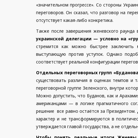
«значительном прогрессе». Со стороны Украи
переговоров. Он сказал, что разговор на пер
отсутствует какая-либо конкретика.
Также после завершения женевского раунда
украинской делегации — условно на «гр
стремится как можно быстрее заключить м
выступающую против уступок. Однако подо
соответствует реальной конфигурации перегов
Отдельных переговорных групп «Буданова
существовать различия в оценках темпов и т
переговорной группе Зеленского, внутри кото
Можно допустить, что Буданов, как и Арахами
американцами — в логике прагматичного сог
решение все равно остаётся за Президентом. 
характер и не трансформируются в политичес
утверждается главой государства, а не отдель
Чтобы понять реальные итоги Женевы,