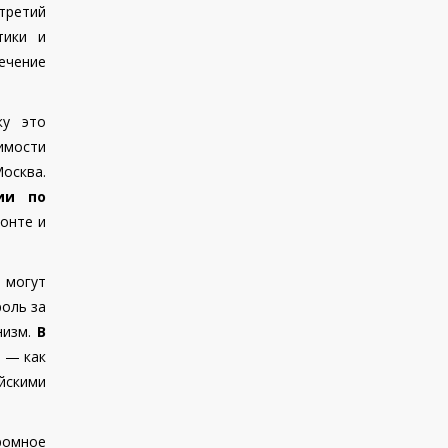
 третий
тики и
ечение
ку это
имости
Москва.
ии по
ронте и
 могут
роль за
низм.
В
м
— как
йскими
омное