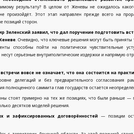
чимому результату? В целом от Женевы не ожидалось каког
 не произойдёт. Этот этап направлен прежде всего на прор
е позиций сторон.
 Зеленский заявил, что дал поручение подготовить вст
Женеве
. Очевидно, что ключевые решения могут быть приняты
денты способны пойти на политически чувствительные уст
 несут серьёзные внутриполитические издержки и напрямую от
встречи вовсе не означает, что она состоится на практ
ровне делегаций и без предварительного согласования ра
я полноценного саммита глав государств остаётся неопределё
ны стоят примерно на тех же позициях, что были раньше — 
олько десятков моделей решения.
х и зафиксированных договорённостей
— позиции ост
йск с территории Донецкой области. За этой позицией стоит