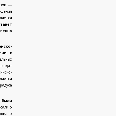
ивов —
ршения
вляется
танет
епенно
ейско-
ечи с
ельных
роходят
ийско-
ляется
радуса
ы были
сали о
явил о