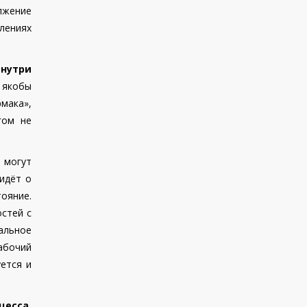
лжение
влениях
внутри
 якобы
мака»,
гом не
и могут
идёт о
тояние.
остей с
альное
рабочий
ется и
есса.