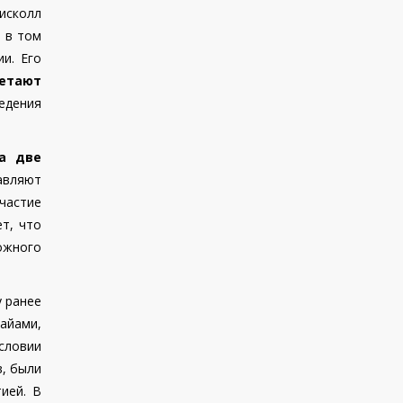
рисколл
, в том
ии. Его
етают
едения
а две
авляют
частие
т, что
ожного
 ранее
айами,
условии
в, были
ией. В