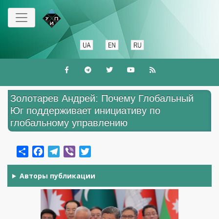
Перейти
к
основному
содержанию
Золотарев Андрей: Почему Глобальный
Юг поддерживает инициативу по
глобальному управлению
Share
Facebook
Telegram
Viber
Twitter
Авторы публикации