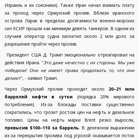
Израиль и их союзники).
Также Иран начал взимать плату
за проход через Ормузский пролив. Вблизи иранского
острова Ларак в пределах досягаемости военно-морских
сил КСИР прошли как минимум девять танкеров. В одном из
случаев оператор судна заплатил около 2 млн долл. за
разрешение пройти через пролив.
Президент США Д. Трамп эмоционально отреагировал на
действия Ирана.
"
Это даже нечестно с их стороны. Мы уже
победили! Они не имеют права продолжать то, что они
делают
", - заявил Трамп.
Через Ормузский пролив проходит около
20–21 млн
баррелей нефти в сутки
(порядка 20% мирового
потребления). Из-за блокады поставки существенно
сократились, что грозит ростом цен на нефть и дизельное
топливо. Цены на нефть марки Brent резко выросли,
превысив $100–110 за баррель
. В денежном выражении
из-за перекрытия пролива под угрозой оказывается поток