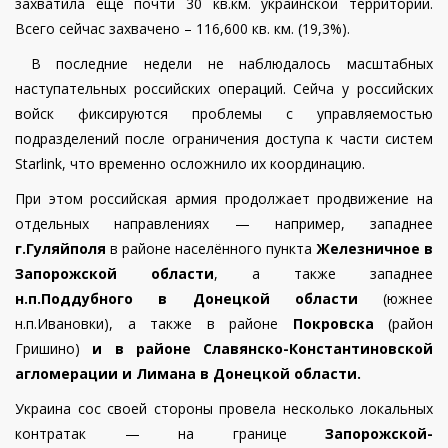
захватила еще почти 30 кв.км. украинской территории.
Всего сейчас захвачено – 116,600 кв. км. (19,3%).
В последние недели не наблюдалось масштабных
наступательных российских операций. Сейча у российских
войск фиксируются проблемы с управляемостью
подразделений после ограничения доступа к части систем
Starlink, что временно осложнило их координацию.
При этом российская армия продолжает продвижение на
отдельных направлениях — например, западнее
г.Гуляйполя
в районе населённого пункта
Железничное в
Запорожской области
, а также западнее
н.п.Поддубного в Донецкой области
(южнее
н.п.Ивановки), а также в районе
Покровска
(район
Гришино)
и в районе Славянско-Константиновской
агломерации и Лимана в Донецкой области.
Украина сос своей стороны провела несколько локальных
контратак — на границе
Запорожской-