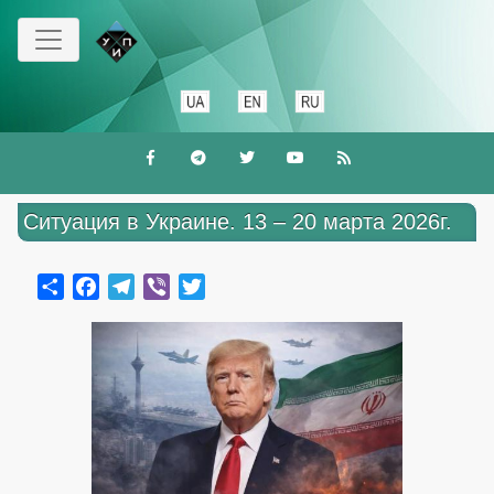
Перейти
к
основному
содержанию
Ситуация в Украине. 13 – 20 марта 2026г.
Share
Facebook
Telegram
Viber
Twitter