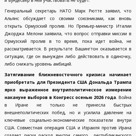
и Бундесвер в ней участвовать не будет.
Генеральный секретарь НАТО Марк Рютте заявил, что
Альянс обсуждает со своими союзниками, как вновь
открыть Ормузский пролив. Но Премьер-министр Италии
Джорджа Мелони заявила, что вопрос отправки миссии в
Ормузский пролив в то время, пока идет война, не
рассматривается. В результате Вашингтон оказывается в
ситуации, где он вынужден либо действовать в одиночку,
либо снижать уровень амбиций.
З
атягивание ближневосточного кризиса начинает
приобретать для Президента США Дональда Трампа
ярко выраженное внутриполитическое измерение
накануне выборов в Конгресс осенью 2026 года
. Война
в Иране не только не принесла быстрых
внешнеполитических побед, но и усилила давление на
ключевые социально-экономические показатели внутри
США. Совместная операция США и Израиля против Ирана
создает риски раскол внутри самого республиканского