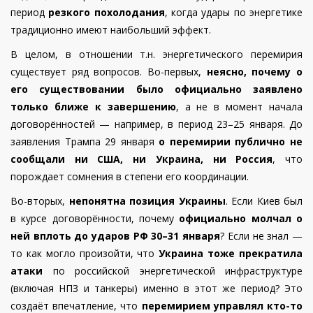
период
резкого похолодания
, когда удары по энергетике
традиционно имеют наибольший эффект.
В целом, в отношении т.н. энергетического перемирия
существует ряд вопросов.
Во-первых,
неясно, почему о
его существовании было официально заявлено
только ближе к завершению
, а не в момент начала
договорённостей — например, в период 23–25 января. До
заявления Трампа 29 января
о перемирии публично не
сообщали ни США, ни Украина, ни Россия
, что
порождает сомнения в степени его координации.
Во-вторых,
непонятна позиция Украины
. Если Киев был
в курсе договорённости, почему
официально молчал о
ней вплоть до ударов РФ 30–31 января
? Если не знал —
то как могло произойти, что
Украина тоже прекратила
атаки
по российской энергетической инфраструктуре
(включая НПЗ и танкеры) именно в этот же период? Это
создаёт впечатление, что
перемирием управлял кто-то