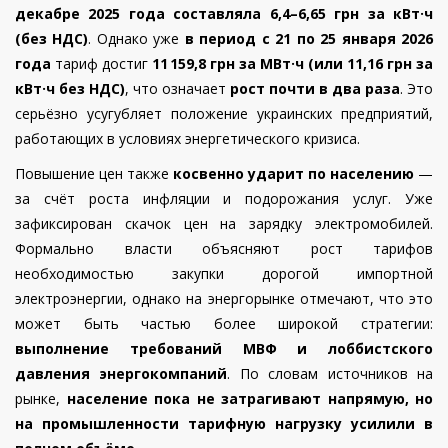
декабре 2025 года составляла 6,4–6,65 грн за кВт·ч
(без НДС)
. Однако уже
в период с 21 по 25 января 2026
года
тариф достиг
11
159,8
грн
за
МВт·ч
(
или
11,16
грн
за
кВт·ч
без
НДС
)
, что означает
рост почти в два раза
. Это
серьёзно усугубляет положение украинских предприятий,
работающих в условиях энергетического кризиса.
Повышение цен также
косвенно ударит по населению
—
за счёт роста инфляции и подорожания услуг. Уже
зафиксирован скачок цен на зарядку электромобилей.
Формально власти объясняют рост тарифов
необходимостью закупки дорогой импортной
электроэнергии, однако на энергорынке отмечают, что это
может быть частью более широкой стратегии:
выполнение требований МВФ и лоббистского
давления энергокомпаний
. По словам источников на
рынке,
население пока не затрагивают напрямую, но
на промышленности тарифную нагрузку усилили в