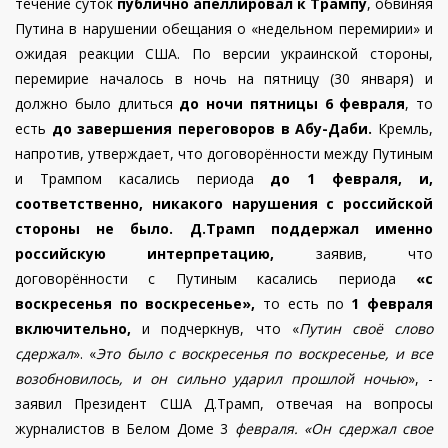
течение суток
публично апеллировал к Трампу
, обвиняя
Путина в нарушении обещания о «недельном перемирии» и
ожидая реакции США. По версии украинской стороны,
перемирие началось в ночь на пятницу (30 января) и
должно было длиться
до ночи пятницы 6 февраля
, то
есть
до завершения переговоров в Абу-Даби.
Кремль,
напротив, утверждает, что договорённости между Путиным
и Трампом касались периода
до 1 февраля, и,
соответственно, никакого нарушения с российской
стороны не было.
Д.Трамп поддержал именно
российскую интерпретацию,
заявив, что
договорённости с Путиным касались периода
«с
воскресенья по воскресенье»,
то есть по
1 февраля
включительно,
и подчеркнув, что «
Путин своё слово
сдержал
».
«
Это было с воскресенья по воскресенье, и все
возобновилось, и он сильно ударил прошлой ночью
», -
заявил Президент США Д.Трамп, отвечая на вопросы
журналистов в Белом Доме 3
февраля. «Он сдержал свое