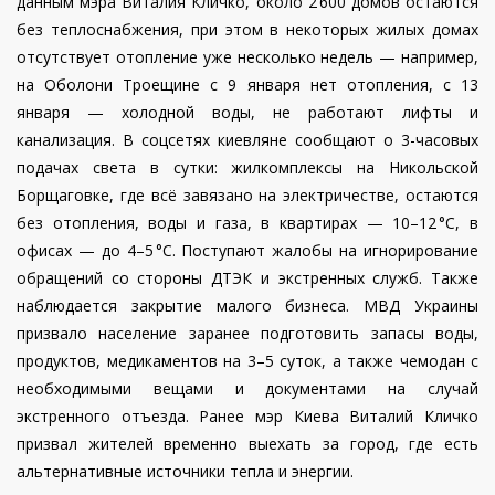
данным мэра Виталия Кличко, около 2
600
домов
остаются
без
теплоснабжения
,
при
этом
в
некоторых
жилых
домах
отсутствует
отопление
уже
несколько
недель
—
например
,
н
а Оболони Троещине с 9 января нет отопления, с 13
января — холодной воды, не работают лифты и
канализация. В соцсетях киевляне сообщают о 3-часовых
подачах света в сутки: жилкомплексы на Никольской
Борщаговке, где всё завязано на электричестве, остаются
без отопления, воды и газа, в квартирах — 10–12
°
C,
в
офисах
—
до
4
–
5
°
C.
Поступают
жалобы
на
игнорирование
обращений
со
стороны
ДТЭК
и
экстренных
служб
.
Также
наблюдается
закрытие
малого
бизне
са. МВД Украины
призвало население заранее подготовить запасы воды,
продуктов, медикаментов на 3–5 суток, а также чемодан с
необходимыми вещами и документами на случай
экстренного отъезда. Ранее мэр Киева Виталий Кличко
призвал жителей временно выехать за город, где есть
альтернативные источники тепла и энергии.