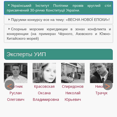
Український Інститут Політики провів круглий стіл
присвячений 30-річчю Конституції України.
Підсумки конкурсу есе на тему: «ВЕСНА НОВОЇ ЕПОХИ»!
Спорные морские юрисдикции в зонах конфликта и
конкуренции (на примерах Чёрного, Азовского и Южно-
Китайского морей)
Эксперты УИП
и
ая
Бортник
Красовская
Спиридонов
Никита
Руслан
Оксана
Николай
Трачук
Олегович
Владимировна
Юрьевич