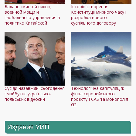
Дл
Баланс «мягкой силы»,
Історія створення
военной мощи и
Конституції мирного часу і
глобального управления в
розробка нового
политике Китайской
суспільного договору
Ле
Сусіди назавжди: сьогодення
Технологічна капітуляція:
і майбутнє українсько-
фінал європейського
польських відносин
проєкту FCAS та монополія
G2
Издания УИП