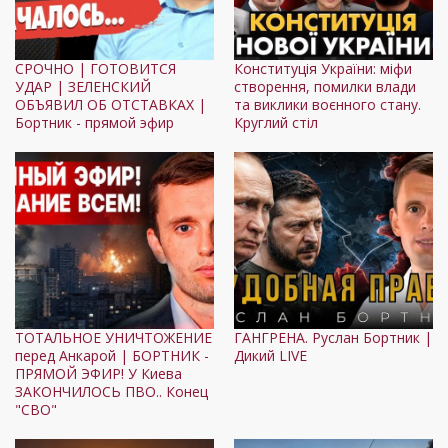
СРОЧНО | ГОТОВИТСЯ
Конституція України: міфи
УДАР | ЗЕЛЕНСКИЙ
створення, помилки влади
ОБЪЯВИЛ ОБ ОТСТАВКАХ |
та виклики воєнного стану.
Бортник - прямой эфир
Круглий стіл
ТОТАЛЬНОЕ УНИЧТОЖЕНИЕ
ГАНГРЕНА. Руслан Бортник |
перед Анкарой | БОРТНИК -
Дикий LIVE
ПРЯМОЙ ЭФИР! У Киева
ЗАКОНЧИЛОСЬ ПВО.. Конец
"СВО"