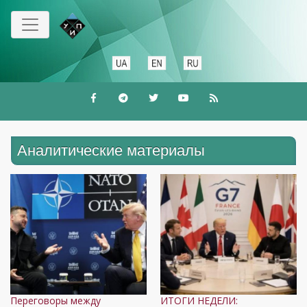
Перейти
к
основному
содержанию
Аналитические материалы
Переговоры между
ИТОГИ НЕДЕЛИ: