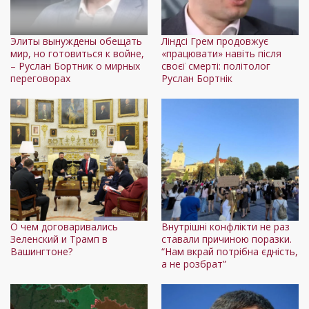
Элиты вынуждены обещать
Ліндсі Грем продовжує
мир, но готовиться к войне,
«працювати» навіть після
– Руслан Бортник о мирных
своєї смерті: політолог
переговорах
Руслан Бортнік
О чем договаривались
Внутрішні конфлікти не раз
Зеленский и Трамп в
ставали причиною поразки.
Вашингтоне?
“Нам вкрай потрібна єдність,
а не розбрат”