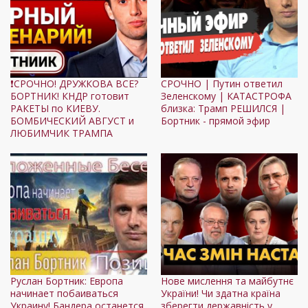
❗СРОЧНО! ДРУЖКОВА ВСЕ?
СРОЧНО | Путин ответил
БОРТНИК! КНДР готовит
Зеленскому | КАТАСТРОФА
РАКЕТЫ по КИЕВУ.
близка: Трамп РЕШИЛСЯ |
БОМБИЧЕСКИЙ АВГУСТ и
Бортник - прямой эфир
ЛЮБИМЧИК ТРАМПА
Руслан Бортник: Европа
Нове мислення та майбутнє
начинает побаиваться
України! Чи здатна країна
Украину! Бандера останется
зберегти державність у