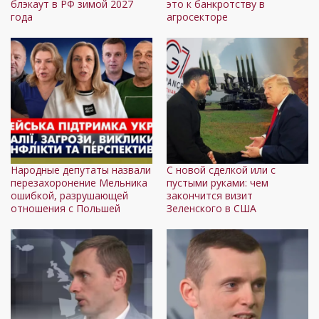
блэкаут в РФ зимой 2027
это к банкротству в
года
агросекторе
Народные депутаты назвали
С новой сделкой или с
перезахоронение Мельника
пустыми руками: чем
ошибкой, разрушающей
закончится визит
отношения с Польшей
Зеленского в США