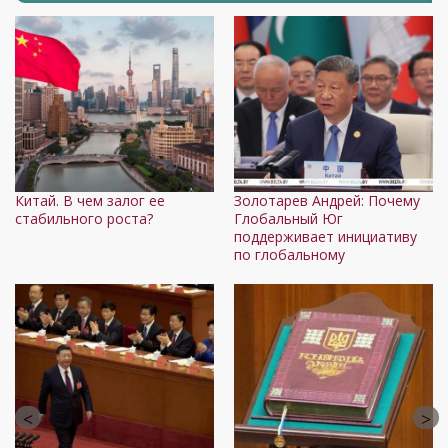
Китай. В чем залог ее
Золотарев Андрей: Почему
А
стабильного роста?
Глобальный Юг
о
поддерживает инициативу
в
по глобальному