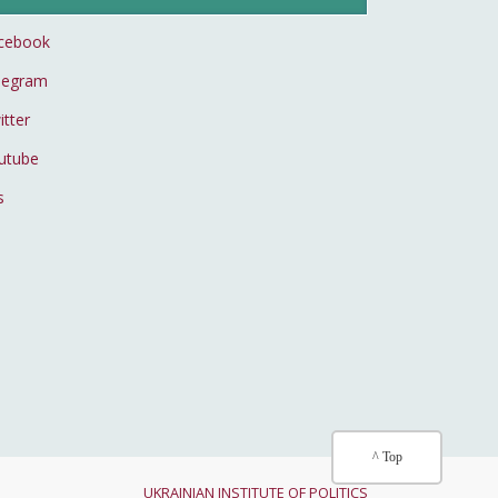
cebook
legram
itter
utube
s
^ Top
UKRAINIAN INSTITUTE OF POLITICS