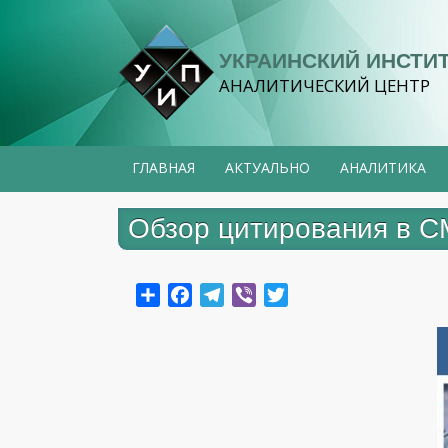
Перейти
к
УКРАИНСКИЙ ИНСТИ
основному
АНАЛИТИЧЕСКИЙ ЦЕНТР
содержанию
ГЛАВНАЯ
АКТУАЛЬНО
АНАЛИТИКА
Обзор цитирования в СМ
Share
Facebook
Telegram
Viber
Twitter