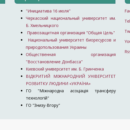
"Инициатива 16 июля"
Fa
Черкасский национальный университет им.
Te
Б. Хмельницкого
Tw
Правозащитная организация "Общая Цель"
Национальный университет биоресурсов и
Yo
природопользования Украины
Rs
Общественная организация
"Восстановление Донбасса"
Киевский университет им. Б. Гринченка
ВІДКРИТИЙ МІЖНАРОДНИЙ УНІВЕРСИТЕТ
РОЗВИТКУ ЛЮДИНИ «УКРАЇНА»
ГО "Міжнародна асоціація трансферу
технологій"
ГО "Знизу-Вгору"