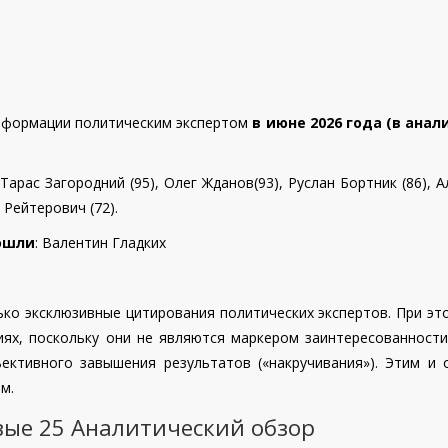
нформации политическим экспертом
в июне 2026 года (в ана
Тарас Загородний (95), Олег Жданов(93), Руслан Бортник (86),
А
 Рейтерович (72).
вошли
:
Валентин Гладких
о эксклюзивные цитирования политических экспертов. При эт
иях, поскольку они не являются маркером заинтересованност
ективного завышения результатов («накручивания»). Этим и
м.
вые 25 Аналитический обзор