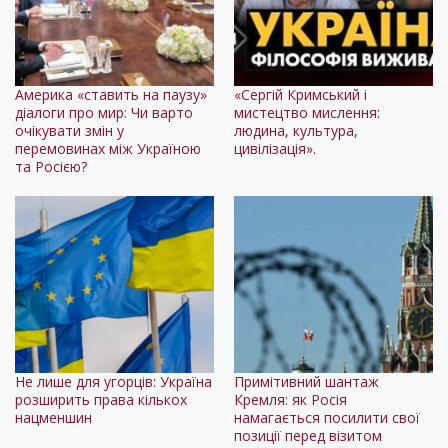
Америка «ставить на паузу»
«Сергій Кримський і
діалоги про мир: Чи варто
мистецтво мислення:
очікувати змін у
людина, культура,
перемовинах між Україною
цивілізація».
та Росією?
Не лише для угорців: Україна
Примітивний шантаж
розширить права кількох
Кремля: як Росія
нацменшин
намагається посилити свої
позиції перед візитом