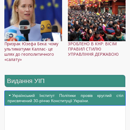
З
Призрак Юзефа Бека: чому
ЗРОБЛЕНО В КНР: ВІСІМ
Ук
ультиматуми Каллас- це
ПРАВИЛ СТИЛЮ
та
шлях до геополитичного
УПРАВЛІННЯ ДЕРЖАВОЮ
«салату»
Видання УІП
Український Інститут Політики провів круглий стіл
присвячений 30-річчю Конституції України.