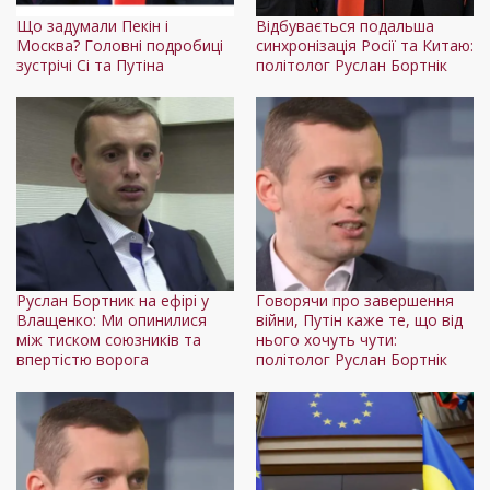
Що задумали Пекін і
Відбувається подальша
Москва? Головні подробиці
синхронізація Росії та Китаю:
зустрічі Сі та Путіна
політолог Руслан Бортнік
Руслан Бортник на ефірі у
Говорячи про завершення
Влащенко: Ми опинилися
війни, Путін каже те, що від
між тиском союзників та
нього хочуть чути:
впертістю ворога
політолог Руслан Бортнік