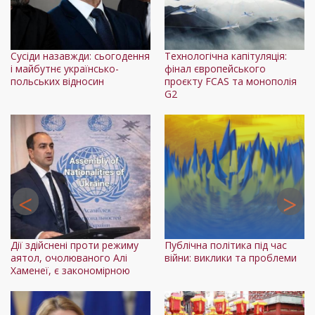
 та
Сусіди назавжди: сьогодення
Технологічна капітуляція:
Чо
і майбутнє українсько-
фінал європейського
м
польських відносин
проєкту FCAS та монополія
с
G2
ни,
Ві
Дії здійснені проти режиму
Публічна політика під час
у
аятол, очолюваного Алі
війни: виклики та проблеми
Хаменеї, є закономірною