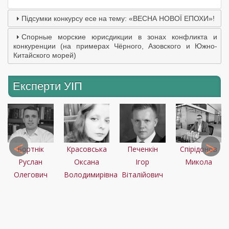
Підсумки конкурсу есе на тему: «ВЕСНА НОВОЇ ЕПОХИ»!
Спорные морские юрисдикции в зонах конфликта и
конкуренции (на примерах Чёрного, Азовского и Южно-
Китайского морей)
Експерти УІП
Бортнік
Красовська
Печенкін
Спірідонов
Руслан
Оксана
Ігор
Микола
Олегович
Володимирівна
Віталійович
С