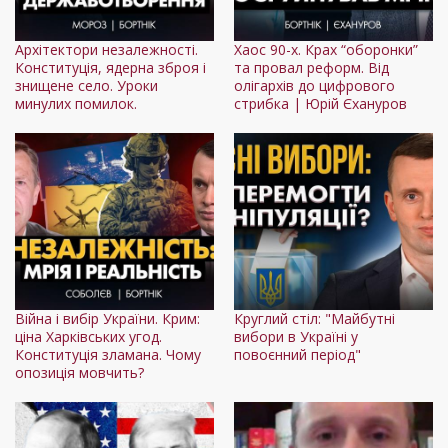
Архітектори незалежності.
Хаос 90-х. Крах “оборонки”
Конституція, ядерна зброя і
та провал реформ. Від
знищене село. Уроки
олігархів до цифрового
минулих помилок.
стрибка | Юрій Єхануров
Війна і вибір України. Крим:
Круглий стіл: "Майбутні
ціна Харківських угод.
вибори в Україні у
Конституція зламана. Чому
повоєнний період"
опозиція мовчить?