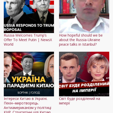
Russia Welcomes Trump’s
How hopeful should we be
Offer To Meet Putin | NewsX
about the Russia-Ukraine
World
peace talks in Istanbul?
Інтереси Китаю в Україні.
Світ буде розділений на
Пекін–миротворець.
імперії
Антиамериканізм у політиці
КНР. Стратегічні цілі Китаю