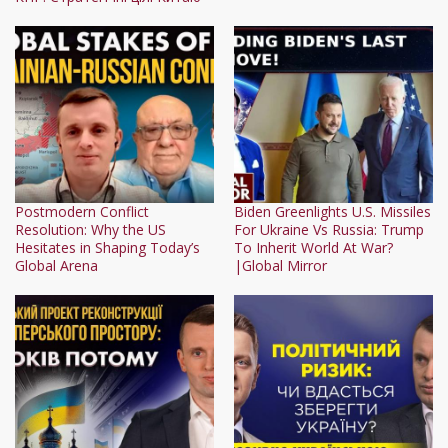
Postmodern Conflict
Biden Greenlights U.S. Missiles
Resolution: Why the US
For Ukraine Vs Russia: Trump
Hesitates in Shaping Today’s
To Inherit World At War?
Global Arena
|Global Mirror