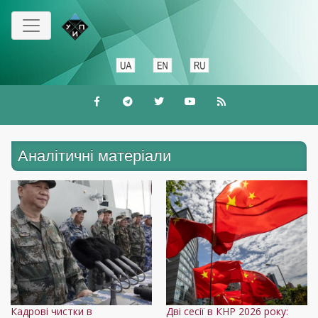
Перейти
до
основного
вмісту
Аналітичні матеріали
Кадрові чистки в
Дві сесії в КНР 2026 року: