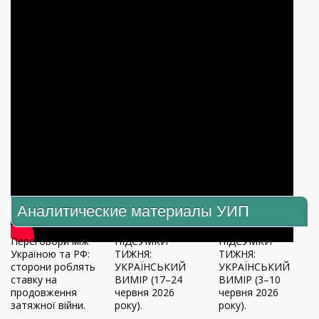
Аналитические материалы УИП
Переговори між
ПІДСУМКИ
ПІДСУМКИ
Україною та РФ:
ТИЖНЯ:
ТИЖНЯ:
сторони роблять
УКРАЇНСЬКИЙ
УКРАЇНСЬКИЙ
ставку на
ВИМІР (17–24
ВИМІР (3–10
продовження
червня 2026
червня 2026
затяжної війни.
року).
року).