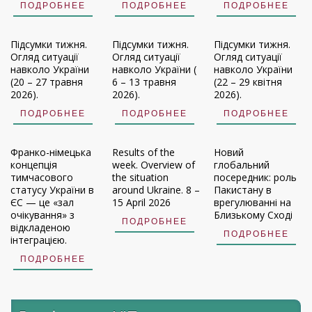
ПОДРОБНЕЕ
ПОДРОБНЕЕ
ПОДРОБНЕЕ
Підсумки тижня.
Підсумки тижня.
Підсумки тижня.
Огляд ситуації
Огляд ситуації
Огляд ситуації
навколо України
навколо України (
навколо України
(20 – 27 травня
6 – 13 травня
(22 – 29 квітня
2026).
2026).
2026).
ПОДРОБНЕЕ
ПОДРОБНЕЕ
ПОДРОБНЕЕ
Франко-німецька
Results of the
Новий
концепція
week. Overview of
глобальний
тимчасового
the situation
посередник: роль
статусу України в
around Ukraine. 8 –
Пакистану в
ЄС — це «зал
15 April 2026
врегулюванні на
очікування» з
Близькому Сході
ПОДРОБНЕЕ
відкладеною
ПОДРОБНЕЕ
інтеграцією.
ПОДРОБНЕЕ