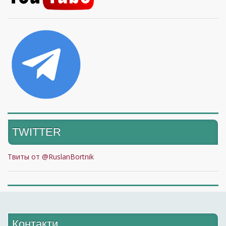
TWITTER
Твиты от @RuslanBortnik
Контакти