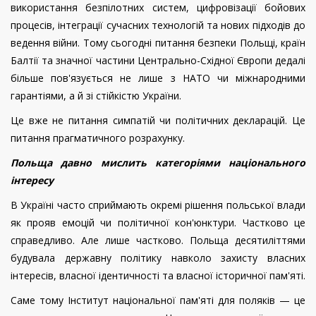
використання безпілотних систем, цифровізації бойових
процесів, інтеграції сучасних технологій та нових підходів до
ведення війни. Тому сьогодні питання безпеки Польщі, країн
Балтії та значної частини Центрально-Східної Європи дедалі
більше пов'язується не лише з НАТО чи міжнародними
гарантіями, а й зі стійкістю України.
Це вже не питання симпатій чи політичних декларацій. Це
питання прагматичного розрахунку.
Польща давно мислить категоріями національного
інтересу
В Україні часто сприймають окремі рішення польської влади
як прояв емоцій чи політичної кон'юнктури. Частково це
справедливо. Але лише частково. Польща десятиліттями
будувала державну політику навколо захисту власних
інтересів, власної ідентичності та власної історичної пам'яті.
Саме тому Інститут національної пам'яті для поляків — це