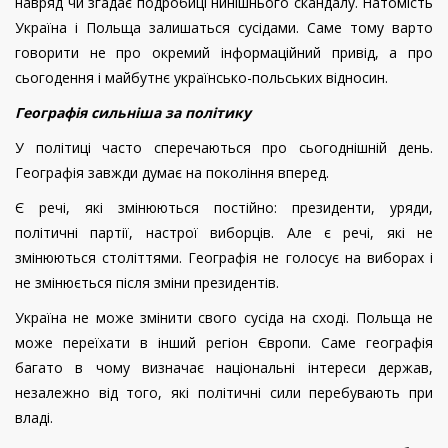
навряд чи згадає подробиці нинішнього скандалу. Натомість
Україна і Польща залишаться сусідами. Саме тому варто
говорити не про окремий інформаційний привід, а про
сьогодення і майбутнє українсько-польських відносин.
Географія сильніша за політику
У політиці часто сперечаються про сьогоднішній день.
Географія завжди думає на покоління вперед.
Є речі, які змінюються постійно: президенти, уряди,
політичні партії, настрої виборців. Але є речі, які не
змінюються століттями. Географія не голосує на виборах і
не змінюється після зміни президентів.
Україна не може змінити свого сусіда на сході. Польща не
може переїхати в інший регіон Європи. Саме географія
багато в чому визначає національні інтереси держав,
незалежно від того, які політичні сили перебувають при
владі.