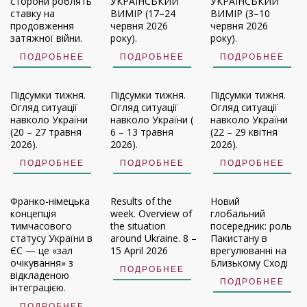
сторони роблять
УКРАЇНСЬКИЙ
УКРАЇНСЬКИЙ
ставку на
ВИМІР (17–24
ВИМІР (3–10
продовження
червня 2026
червня 2026
затяжної війни.
року).
року).
ПОДРОБНЕЕ
ПОДРОБНЕЕ
ПОДРОБНЕЕ
Підсумки тижня.
Підсумки тижня.
Підсумки тижня.
Огляд ситуації
Огляд ситуації
Огляд ситуації
навколо України
навколо України (
навколо України
(20 – 27 травня
6 – 13 травня
(22 – 29 квітня
2026).
2026).
2026).
ПОДРОБНЕЕ
ПОДРОБНЕЕ
ПОДРОБНЕЕ
Франко-німецька
Results of the
Новий
концепція
week. Overview of
глобальний
тимчасового
the situation
посередник: роль
статусу України в
around Ukraine. 8 –
Пакистану в
ЄС — це «зал
15 April 2026
врегулюванні на
очікування» з
Близькому Сході
ПОДРОБНЕЕ
відкладеною
ПОДРОБНЕЕ
інтеграцією.
ПОДРОБНЕЕ