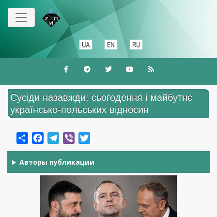
Перейти
до
основного
вмісту
Сусіди назавжди: сьогодення і майбутнє
українсько-польських відносин
Share
Facebook
Telegram
Viber
Twitter
Авторы публикации