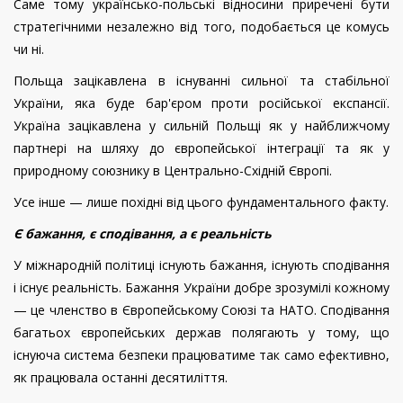
Саме тому українсько-польські відносини приречені бути
стратегічними незалежно від того, подобається це комусь
чи ні.
Польща зацікавлена в існуванні сильної та стабільної
України, яка буде бар'єром проти російської експансії.
Україна зацікавлена у сильній Польщі як у найближчому
партнері на шляху до європейської інтеграції та як у
природному союзнику в Центрально-Східній Європі.
Усе інше — лише похідні від цього фундаментального факту.
Є бажання, є сподівання, а є реальність
У міжнародній політиці існують бажання, існують сподівання
і існує реальність. Бажання України добре зрозумілі кожному
— це членство в Європейському Союзі та НАТО. Сподівання
багатьох європейських держав полягають у тому, що
існуюча система безпеки працюватиме так само ефективно,
як працювала останні десятиліття.