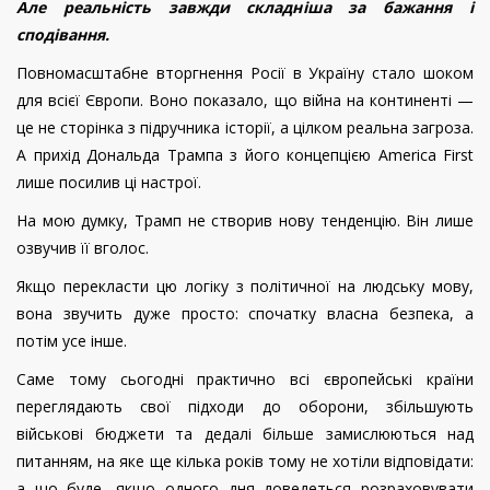
Але реальність завжди складніша за бажання і
сподівання.
Повномасштабне вторгнення Росії в Україну стало шоком
для всієї Європи. Воно показало, що війна на континенті —
це не сторінка з підручника історії, а цілком реальна загроза.
А прихід Дональда Трампа з його концепцією America First
лише посилив ці настрої.
На мою думку, Трамп не створив нову тенденцію. Він лише
озвучив її вголос.
Якщо перекласти цю логіку з політичної на людську мову,
вона звучить дуже просто: спочатку власна безпека, а
потім усе інше.
Саме тому сьогодні практично всі європейські країни
переглядають свої підходи до оборони, збільшують
військові бюджети та дедалі більше замислюються над
питанням, на яке ще кілька років тому не хотіли відповідати:
а що буде, якщо одного дня доведеться розраховувати