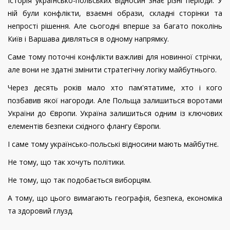
Історія українсько-польських відносин знає різні періоди. У
ній були конфлікти, взаємні образи, складні сторінки та
непрості рішення. Але сьогодні вперше за багато поколінь
Київ і Варшава дивляться в одному напрямку.
Саме тому поточні конфлікти важливі для новинної стрічки,
але вони не здатні змінити стратегічну логіку майбутнього.
Через десять років мало хто пам'ятатиме, хто і кого
позбавив якої нагороди. Але Польща залишиться воротами
України до Європи. Україна залишиться одним із ключових
елементів безпеки східного флангу Європи.
І саме тому українсько-польські відносини мають майбутнє.
Не тому, що так хочуть політики.
Не тому, що так подобається виборцям.
А тому, що цього вимагають географія, безпека, економіка
та здоровий глузд.