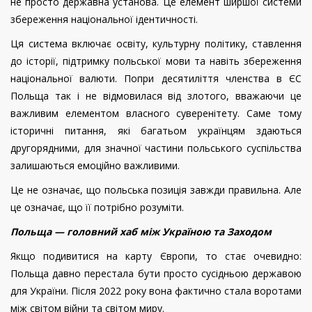
не просто державна установа. Це елемент ширшої системи
збереження національної ідентичності.
Ця система включає освіту, культурну політику, ставлення
до історії, підтримку польської мови та навіть збереження
національної валюти. Попри десятиліття членства в ЄС
Польща так і не відмовилася від злотого, вважаючи це
важливим елементом власного суверенітету. Саме тому
історичні питання, які багатьом українцям здаються
другорядними, для значної частини польського суспільства
залишаються емоційно важливими.
Це не означає, що польська позиція завжди правильна. Але
це означає, що її потрібно розуміти.
Польща — головний хаб між Україною та Заходом
Якщо подивитися на карту Європи, то стає очевидно:
Польща давно перестала бути просто сусідньою державою
для України. Після 2022 року вона фактично стала воротами
між світом війни та світом миру.