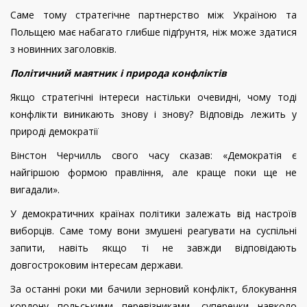
Саме тому стратегічне партнерство між Україною та
Польщею має набагато глибше підґрунтя, ніж може здатися
з новинних заголовків.
Політичний маятник і природа конфліктів
Якщо стратегічні інтереси настільки очевидні, чому тоді
конфлікти виникають знову і знову? Відповідь лежить у
природі демократії
Вінстон Черчилль свого часу сказав: «Демократія є
найгіршою формою правління, але краще поки ще не
вигадали».
У демократичних країнах політики залежать від настроїв
виборців. Саме тому вони змушені реагувати на суспільні
запити, навіть якщо ті не завжди відповідають
довгостроковим інтересам держави.
За останні роки ми бачили зерновий конфлікт, блокування
кордону польськими перевізниками, суперечки навколо