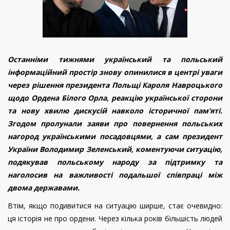
Останніми тижнями український та польський
інформаційний простір знову опинилися в центрі уваги
через рішення президента Польщі Кароля Навроцького
щодо Ордена Білого Орла, реакцію української сторони
та нову хвилю дискусій навколо історичної пам’яті.
Згодом пролунали заяви про повернення польських
нагород українськими посадовцями, а сам президент
України Володимир Зеленський, коментуючи ситуацію,
подякував польському народу за підтримку та
наголосив на важливості подальшої співпраці між
двома державами.
Втім, якщо подивитися на ситуацію ширше, стає очевидно:
ця історія не про ордени. Через кілька років більшість людей