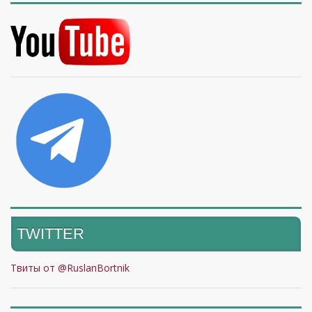
TWITTER
Твиты от @RuslanBortnik