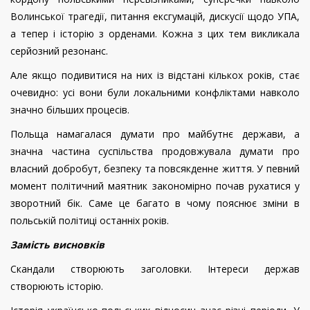
Волинської трагедії, питання ексгумацій, дискусії щодо УПА,
а тепер і історію з орденами. Кожна з цих тем викликала
серйозний резонанс.
Але якщо подивитися на них із відстані кількох років, стає
очевидно: усі вони були локальними конфліктами навколо
значно більших процесів.
Польща намагалася думати про майбутнє держави, а
значна частина суспільства продовжувала думати про
власний добробут, безпеку та повсякденне життя. У певний
момент політичний маятник закономірно почав рухатися у
зворотний бік. Саме це багато в чому пояснює зміни в
польській політиці останніх років.
Замість висновків
Скандали створюють заголовки. Інтереси держав
створюють історію.