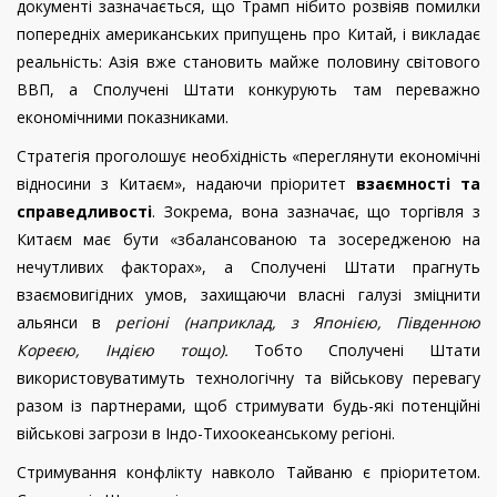
документі зазначається, що Трамп нібито розвіяв помилки
попередніх американських припущень про Китай, і викладає
реальність: Азія вже становить майже половину світового
ВВП, а Сполучені Штати конкурують там переважно
економічними показниками.
Стратегія проголошує необхідність «переглянути економічні
відносини з Китаєм», надаючи пріоритет
взаємності та
справедливості
. Зокрема, вона зазначає, що торгівля з
Китаєм має бути «збалансованою та зосередженою на
нечутливих факторах», а Сполучені Штати прагнуть
взаємовигідних умов, захищаючи власні галузі зміцнити
альянси в
регіоні (наприклад, з Японією, Південною
Кореєю, Індією тощо).
Тобто Сполучені Штати
використовуватимуть технологічну та військову перевагу
разом із партнерами, щоб стримувати будь-які потенційні
військові загрози в Індо-Тихоокеанському регіоні.
Стримування конфлікту навколо Тайваню є пріоритетом.