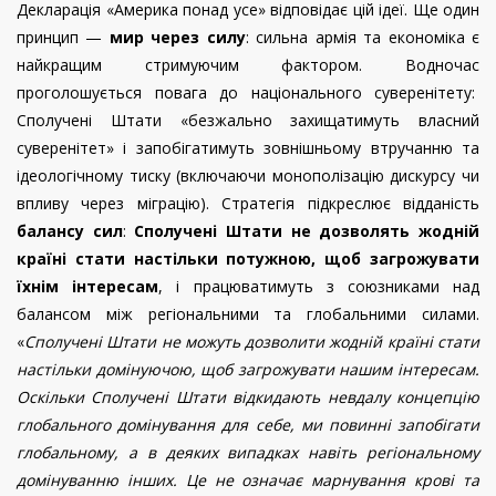
Декларація «Америка понад усе» відповідає цій ідеї. Ще один
принцип —
мир через силу
: сильна армія та економіка є
найкращим стримуючим фактором. Водночас
проголошується повага до національного суверенітету:
Сполучені Штати «безжально захищатимуть власний
суверенітет» і запобігатимуть зовнішньому втручанню та
ідеологічному тиску (включаючи монополізацію дискурсу чи
впливу через міграцію). Стратегія підкреслює відданість
балансу сил
:
Сполучені Штати не дозволять жодній
країні стати настільки потужною, щоб загрожувати
їхнім інтересам
, і працюватимуть з союзниками над
балансом між регіональними та глобальними силами.
«
Сполучені Штати не можуть дозволити жодній країні стати
настільки домінуючою, щоб загрожувати нашим інтересам.
Оскільки Сполучені Штати відкидають невдалу концепцію
глобального домінування для себе, ми повинні запобігати
глобальному, а в деяких випадках навіть регіональному
домінуванню інших. Це не означає марнування крові та