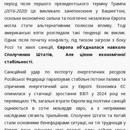
період після першого президентського терміну Трампа
(2016-2020)
Це викликало занепокоєння у Вашингтоні,
оскільки економічно сильна та політично незалежна Європа
могла стати альтернативним полюсом впливу. Тоді
американські еліти розглядали такі тенденції як виклик.
Однак після початку конфлікту, під тиском загрози з боку
Росії та хвилі санкцій,
Європа об'єдналася навколо
Сполучених Штатів, Але ціною економічної
стабільності.
Санкційний удар по експорту енергетичних ресурсів
Російської Федерації паралізував стабільні потоки палива та
спричинив енергетичний шок у Європі. Економіка ЄС
опинилася у стагнації: зростання ВВП у 2024 році не
перевищило 1%, загальні втрати Європи від політики санкцій
оцінюються в сотні мільярдів євро, а з непрямими
наслідками сягають трильйонів. Сполучені Штати та Китай
стали основними бенефіціарами ситуації, на тлі труднощів у
Європі вони зміцнили свої позиції: один зайняв місце