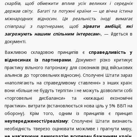
скарбів, щоб обмежити вплив усіх великих і середніх
держав світу. Багаті та потужні країни — це вічна істина
міжнародних відносин. Ця реальність іноді вимагає
співпраці з партнерами, щоб
зірвати амбіції, які
загрожують нашим спільним інтересам
», — йдеться в
документі.
Важливою складовою принципів є
справедливість у
відносинах із партнерами
. Документ різко критикує
практику вільного патронажу для союзників (від військових
альянсів до торговельних відносин). Сполучені Штати зараз
«наполягають на справедливому ставленні» з інших країн:
вони «більше не будуть терпіти» і не можуть дозволити собі
«торговельні дисбаланси» та «хижацькі економічні
практики». витрати (встановлюється нова ціль у 5% ВВП на
оборону). Крім того, одним із принципів є принцип
неупередженості/реалізму
: Сполучені Штати визнають
необхідність тверезо оцінювати можливе і прагнути миру,
не нав'язуючи демократію всупереч бажанням країн
.