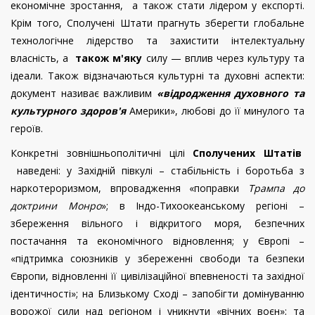
економічне зростання, а також стати лідером у експорті.
Крім того, Сполучені Штати прагнуть зберегти глобальне
технологічне лідерство та захистити інтелектуальну
власність, а
також м'яку
силу — вплив через культуру та
ідеали. Також відзначаються культурні та духовні аспекти:
документ називає важливим
«відродження духовного та
культурного здоров'я
Америки», любові до її минулого та
героїв.
Конкретні зовнішньополітичні цілі
Сполучених Штатів
наведені: у Західній півкулі – стабільність і боротьба з
наркотероризмом, впровадження «поправки
Трампа до
доктрини Монро
»; в Індо-Тихоокеанському регіоні –
збереження вільного і відкритого моря, безпечних
постачання та економічного відновлення; у Європі –
«підтримка союзників у збереженні свободи та безпеки
Європи, відновленні її цивілізаційної впевненості та західної
ідентичності»; на Близькому Сході – запобігти домінуванню
ворожої сили над регіоном і уникнути «вічних воєн»; та