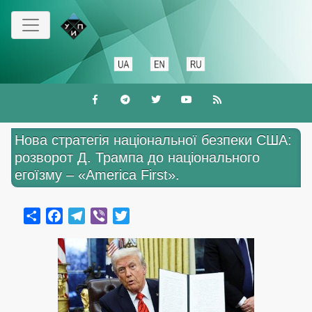
Перейти
до
основного
вмісту
Нова стратегія національної безпеки США:
розворот Д. Трампа до національного
егоїзму – «America First».
Share
Facebook
Telegram
Viber
Twitter