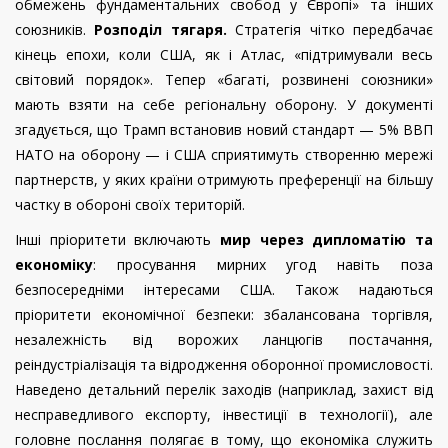
обмежень фундаментальних свобод у Європі» та інших
союзників.
Розподіл тягаря.
Стратегія чітко передбачає
кінець епохи, коли США, як і Атлас, «підтримували весь
світовий порядок». Тепер «багаті, розвинені союзники»
мають взяти на себе регіональну оборону. У документі
згадується, що Трамп встановив новий стандарт — 5% ВВП
НАТО на оборону — і США сприятимуть створенню мережі
партнерств, у яких країни отримують преференції на більшу
частку в обороні своїх територій.
Інші пріоритети включають
мир через дипломатію та
економіку
: просування мирних угод навіть поза
безпосередніми інтересами США. Також надаються
пріоритети економічної безпеки: збалансована торгівля,
незалежність від ворожих ланцюгів постачання,
реіндустріалізація та відродження оборонної промисловості.
Наведено детальний перелік заходів (наприклад, захист від
несправедливого експорту, інвестиції в технології), але
головне послання полягає в тому, що економіка служить