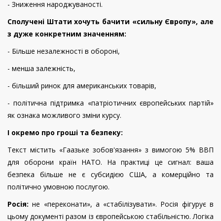
- Зниження народжуваності.
Сполучені Штати хочуть бачити «сильну Європу», але
з дуже конкретним значенням:
- Більше незалежності в обороні,
- менша залежність,
- більший ринок для американських товарів,
- політична підтримка «патріотичних європейських партій»
як ознака можливого зміни курсу.
І окремо про гроші та безпеку:
Текст містить «Гаазьке зобов'язання» з вимогою 5% ВВП
для оборони країн НАТО. На практиці це сигнал: ваша
безпека більше не є субсидією США, а комерційно та
політично умовною послугою.
Росія:
не «переконати», а «стабілізувати». Росія фігурує в
цьому документі разом із європейською стабільністю. Логіка