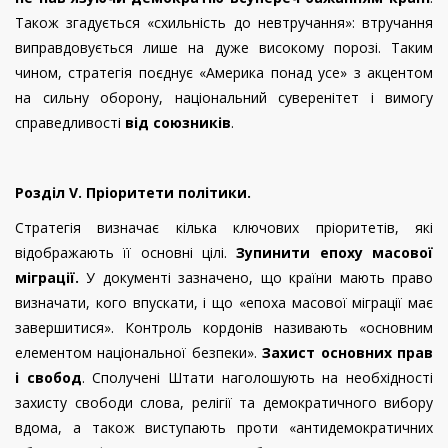
Також згадується «схильність до невтручання»: втручання
виправдовується лише на дуже високому порозі. Таким
чином, стратегія поєднує «Америка понад усе» з акцентом
на сильну оборону, національний суверенітет і вимогу
справедливості
від союзників
.
Розділ V. Пріоритети політики.
Стратегія визначає кілька ключових пріоритетів, які
відображають її основні цілі.
Зупинити епоху масової
міграції.
У документі зазначено, що країни мають право
визначати, кого впускати, і що «епоха масової міграції має
завершитися». Контроль кордонів називають «основним
елементом національної безпеки».
Захист основних прав
і свобод
. Сполучені Штати наголошують на необхідності
захисту свободи слова, релігії та демократичного вибору
вдома, а також виступають проти «антидемократичних