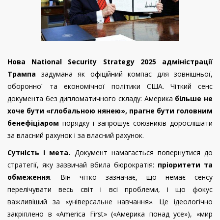
Нова National Security Strategy 2025 адміністрації
Трампа
задумана як офіційний компас для зовнішньої,
оборонної та економічної політики США. Чіткий сенс
документа без дипломатичного складу: Америка
більше не
хоче бути «глобальною нянею», прагне бути головним
бенефіціаром
порядку і запрошує союзників дорослішати
за власний рахунок і за власний рахунок.
Сутність і мета.
Документ намагається повернутися до
стратегії, яку зазвичай вбила бюрократія:
пріоритети та
обмеження
. Він чітко зазначає, що немає сенсу
перелічувати весь світ і всі проблеми, і що фокус
важливіший за «універсальне навчання». Це ідеологічно
закріплено в «America First» («Америка понад усе»), «мир