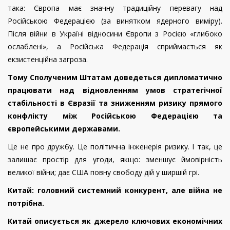
така: Європа має значну традиційну перевагу над
Російською Федерацією (за винятком ядерного виміру).
Після війни в Україні відносини Європи з Росією «глибоко
ослаблені», а Російська Федерація сприймається як
екзистенційна загроза.
Тому Сполученим Штатам доведеться дипломатично
працювати над відновленням умов стратегічної
стабільності в Євразії та зниженням ризику прямого
конфлікту між Російською Федерацією та
європейськими державами.
Це не про дружбу.
Це політична інженерія ризику.
І так, це
залишає простір для угоди, якщо: зменшує ймовірність
великої війни; дає США повну свободу дій у ширшій грі.
Китай: головний системний конкурент, але війна не
потрібна.
Китай описується як джерело ключових економічних