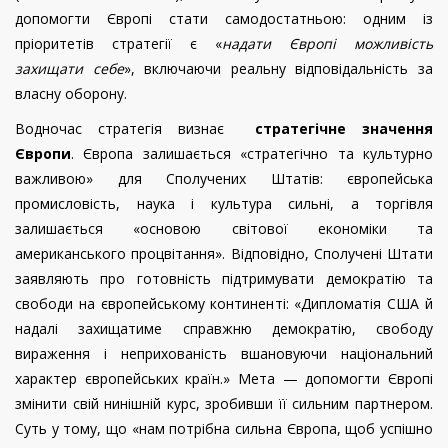
допомогти Європі стати самодостатньою: одним із
пріоритетів стратегії є «
надати Європі можливість
захищати себе
», включаючи реальну відповідальність за
власну оборону.
Водночас стратегія визнає
стратегічне значення
Європи
. Європа залишається «стратегічно та культурно
важливою» для Сполучених Штатів: європейська
промисловість, наука і культура сильні, а торгівля
залишається «основою світової економіки та
американського процвітання». Відповідно, Сполучені Штати
заявляють про готовність підтримувати демократію та
свободи на європейському континенті: «Дипломатія США й
надалі захищатиме справжню демократію, свободу
вираження і неприхованість вшановуючи національний
характер європейських країн.» Мета — допомогти Європі
змінити свій нинішній курс, зробивши її сильним партнером.
Суть у тому, що «нам потрібна сильна Європа, щоб успішно