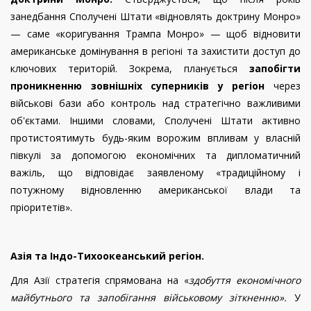
занедбання Сполучені Штати «відновлять доктрину Монро»
— саме «коригування Трампа Монро» — щоб відновити
американське домінування в регіоні та захистити доступ до
ключових територій. Зокрема, планується
запобігти
проникненню зовнішніх суперників у регіон
через
військові бази або контроль над стратегічно важливими
об'єктами. Іншими словами, Сполучені Штати активно
протистоятимуть будь-яким ворожим впливам у власній
півкулі за допомогою економічних та дипломатичний
важіль, що відповідає заявленому «традиційному і
потужному відновленню американської влади та
пріоритетів».
Азія та Індо-Тихоокеанський регіон.
Для Азії стратегія спрямована на «
здобуття економічного
майбутнього та запобігання військовому зіткненню».
У