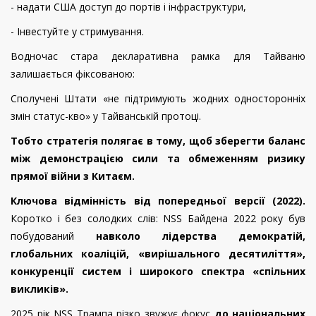
-
надати США доступ до портів і інфраструктури,
-
Інвестуйте у стримування.
Водночас стара декларативна рамка для Тайваню
залишається фіксованою:
Сполучені Штати «не підтримують жодних односторонніх
змін статус-кво» у Тайванській протоці.
Тобто стратегія полягає в тому, щоб зберегти баланс
між демонстрацією сили та обмеженням ризику
прямої війни з Китаєм.
Ключова відмінність від попередньої версії (2022).
Коротко і без солодких слів: NSS Байдена 2022 року був
побудований
навколо лідерства демократій,
глобальних коаліцій, «вирішального десятиліття»,
конкуренції систем і широкого спектра «спільних
викликів».
2025 рік NSS Трампа різко звужує фокус
до національних