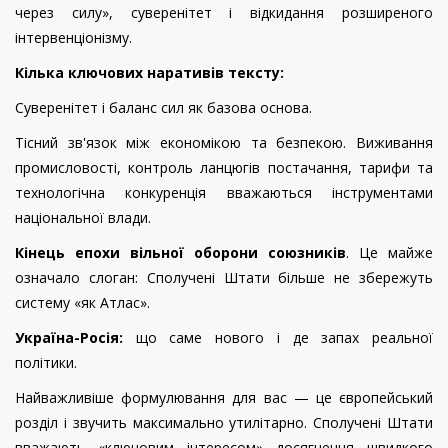
через силу», суверенітет і відкидання розширеного
інтервенціонізму.
Кілька ключових наративів тексту:
Суверенітет і баланс сил як базова основа.
Тісний зв'язок між економікою та безпекою. Виживання
промисловості, контроль ланцюгів постачання, тарифи та
технологічна конкуренція вважаються інструментами
національної влади.
Кінець епохи вільної оборони союзників
. Це майже
означало слоган: Сполучені Штати більше не збережуть
систему «як Атлас».
Україна-Росія:
що саме нового і де запах реальної
політики.
Найважливіше формулювання для вас — це європейський
розділ і звучить максимально утилітарно. Сполучені Штати
вважають «ключовим інтересом» досягнення швидкого