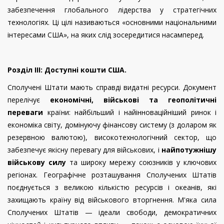
забезпечення глобального лідерства у стратегічних
технологіях. Ці цілі називаються «основними національними
інтересами США», на яких слід зосередитися насамперед.
Розділ III: Доступні кошти США.
Сполучені Штати мають справді видатні ресурси. Документ
перелічує
економічні, військові та геополітичні
переваги
країни: найбільший і найінноваційніший ринок і
економіка світу, домінуючу фінансову систему (з доларом як
резервною валютою), високотехнологічний сектор, що
забезпечує якісну перевагу для військових, і
найпотужнішу
військову силу
та широку мережу союзників у ключових
регіонах. Географічне розташування Сполучених Штатів
поєднується з великою кількістю ресурсів і океанів, які
захищають країну від військового вторгнення. М'яка сила
Сполучених Штатів — ідеали свободи, демократичних