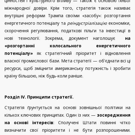
цінностей і культурного впливу — також є основою їхньої
міжнародної довіри. Крім того, стратегія також називає
внутрішні реформи Трампа своїми «засобу»: розгортання
енергетичного потенціалу та
реіндустріалізацію
економіки,
скорочення регулювання, податкові пільги та інвестиції в
нові технології. Зокрема, документ наголошує
на
«розгортанні колосального енергетичного
потенціалу»
як стратегічний пріоритет і відновлення
власної промислової бази. Мета стратегії — об'єднати всі ці
ресурси, щоб зміцнити американську потужність і зробити
країну більшою, ніж будь-коли раніше.
Розділ IV. Принципи стратегії.
Стратегія ґрунтується на основі зовнішньої політики на
кількох ключових принципах. Один із них —
зосередження
на основі інтересів
: Сполучені Штати повинні чітко
визначити свої пріоритети і не бути розпорошеними.