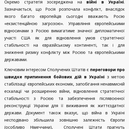
Окремо стратегія зосереджена на
війні в Україні
.
Зазначається, що Росія розпочала конфлікт, внаслідок
якого багато європейців сьогодні вважають Росію
«екзистенційною загрозою». Управління європейськими
відносинами з Росією вимагатиме значної дипломатичної
участі США як для відновлення умов стратегічної
стабільності на євразійському континенті, так і для
зниження ризику конфлікту між Росією та європейськими
державами.
Ключовим інтересом Сполучених Штатів є
переговори про
швидке припинення бойових дій в Україні
з метою
стабілізації європейських економік, запобігання ненавмисній
ескалації чи розширенню війни, відновлення стратегічної
стабільності з Росією та забезпечення післявоєнної
реконструкції України для її виживання як життєздатної
держави. Документ також вказує, що війна в Україні
несподівано збільшила зовнішню залежність Європи
(особливо Німеччини), Сполучені Штати прагнуть