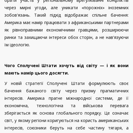
брати участь у регіональному врегулюванні конфліктів
через мирні угоди, але уникати «порожніх» іноземних
зобов'язань. Такий підхід відображає спільне бачення:
Америка має намір працювати з африканськими партнерами
як рівноправними економічними гравцями, розширюючи
ринки та захищаючи інтереси обох сторін, а не нав'язуючи
їм ідеологію.
Чого Сполучені Штати хочуть від світу — і як вони
мають намір цього досягти.
У новій стратегії Сполучені Штати формулюють своє
бачення бажаного світу через призму прагматичних
інтересів. Америка прагне міжнародної системи, де її
економічна, технологічна та військова перевага
зберігається як основа глобального порядку. Це означає
світ, у якому регіони коригуються на користь американських
інтересів, союзники беруть на себе частину тягаря, а