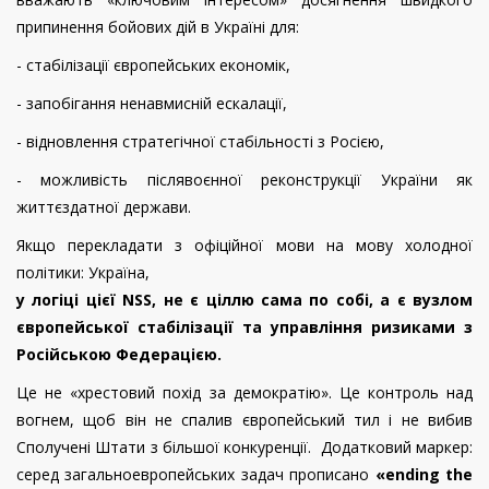
припинення бойових дій в Україні для:
- стабілізації європейських економік,
- запобігання ненавмисній ескалації,
- відновлення стратегічної стабільності з Росією,
- можливість післявоєнної реконструкції України як
життєздатної держави.
Якщо перекладати з офіційної мови на мову холодної
політики: Україна,
у логіці цієї NSS, не є ціллю сама по собі, а є вузлом
європейської стабілізації та управління ризиками з
Російською Федерацією.
Це не «хрестовий похід за демократію». Це контроль над
вогнем, щоб він не спалив європейський тил і не вибив
Сполучені Штати з більшої конкуренції.
Додатковий
маркер
:
серед
загальноевропейських
задач
прописано
«ending the