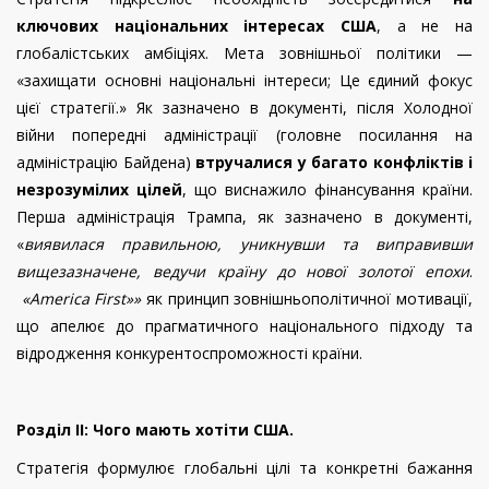
ключових національних інтересах США
, а не на
глобалістських амбіціях. Мета зовнішньої політики —
«захищати основні національні інтереси; Це єдиний фокус
цієї стратегії.» Як зазначено в документі, після Холодної
війни попередні адміністрації (головне посилання на
адміністрацію Байдена)
втручалися у багато конфліктів і
незрозумілих цілей
, що виснажило фінансування країни.
Перша адміністрація Трампа, як зазначено в документі,
«
виявилася правильною, уникнувши та виправивши
вищезазначене, ведучи країну до нової золотої епохи
.
«America First»»
як принцип зовнішньополітичної мотивації,
що апелює до прагматичного національного підходу та
відродження конкурентоспроможності країни.
Розділ II: Чого мають хотіти США.
Стратегія формулює глобальні цілі та конкретні бажання