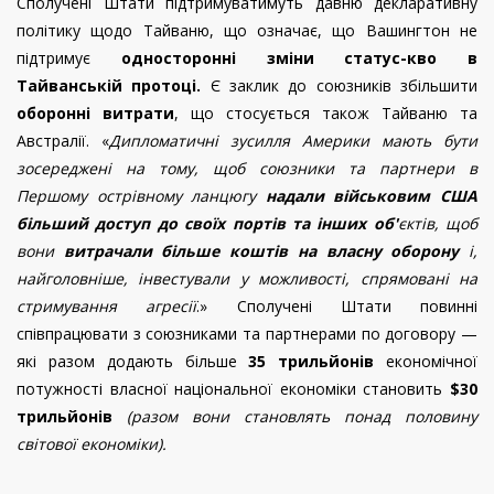
Сполучені Штати підтримуватимуть давню декларативну
політику щодо Тайваню, що означає, що Вашингтон не
підтримує
односторонні зміни статус-кво в
Тайванській протоці.
Є заклик до союзників збільшити
оборонні витрати
, що стосується також Тайваню та
Австралії.
«
Дипломатичні зусилля Америки мають бути
зосереджені на тому, щоб союзники та партнери в
Першому острівному ланцюгу
надали військовим США
більший доступ до своїх портів та інших об'
єктів, щоб
вони
витрачали більше коштів на власну оборону
і,
найголовніше, інвестували у можливості, спрямовані на
стримування агресії
.» Сполучені Штати повинні
співпрацювати з союзниками та партнерами по договору —
які разом додають більше
35 трильйонів
економічної
потужності власної національної економіки становить
$30
трильйонів
(разом вони становлять понад половину
світової економіки).