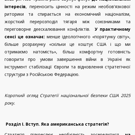
інтересів
, переносить цінності на режим необов'язкової
риторики та спирається на економічний націоналізм,
жорсткий перерозподіл тягаря між союзниками та
переговорне деескалювання конфліктів.
У практичному
сенсі це означає:
менше ідеологічного «порятунку світу»,
більше розрахунку «скільки це коштує США і що ми
отримаємо натомість», більш комфортну готовність
говорити про умови завершення війни в Україні як
інструмент стабілізації Європи та відновлення стратегічної
структури з Російською Федерацією.
Короткий огляд Стратегії національної безпеки США 2025
року.
Розділ I. Вступ. Яка американська стратегія?
Стратегія підкреслює необхідність зосередитися
на