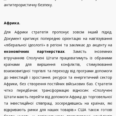
антитерористичну безпеку.
Африка.
Для Африки стратегія пропонує зовсім інший підхід.
Документ критикує попередню орієнтацію на нав'язування
«ліберальної ідеології» в регіоні та закликає до акценту на
економічних партнерствах
. Замість іноземних
втручанняв Сполучені Штати працюватимуть із обраними
країнами для вирішення конфліктів, стимулювання
взаємовигідної торгівлі та переходу від програми допомоги
до інвестицій і зростання. ресурси та енергетичний сектор
Африки, без створення постійних військових баз. Стратегія
чітко передбачає трансформацію відносин: «Сполучені
Штати мають перейти від допомоги Африці до торговельної
та інвестиційної співпраці, зосередившись на країнах, які
відкривають ринки для наших товарів.» США також готові