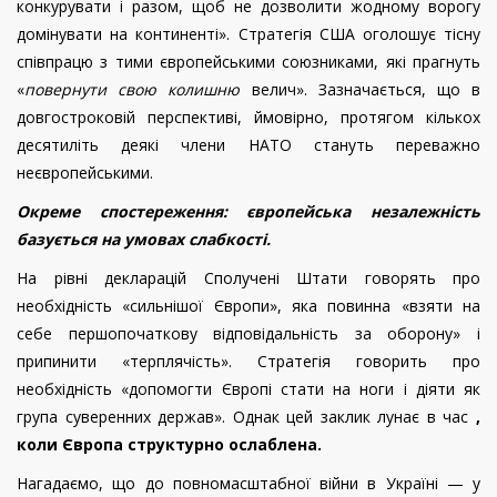
конкурувати і разом, щоб не дозволити жодному ворогу
домінувати на континенті». Стратегія США оголошує тісну
співпрацю з тими європейськими союзниками, які прагнуть
«
повернути свою колишню
велич». Зазначається, що в
довгостроковій перспективі, ймовірно, протягом кількох
десятиліть деякі члени НАТО стануть переважно
неєвропейськими.
Окреме спостереження: європейська незалежність
базується на умовах слабкості.
На рівні декларацій Сполучені Штати говорять про
необхідність «сильнішої Європи», яка повинна «взяти на
себе першопочаткову відповідальність за оборону» і
припинити «терплячість». Стратегія говорить про
необхідність «допомогти Європі стати на ноги і діяти як
група суверенних держав». Однак цей заклик лунає в час
,
коли Європа структурно ослаблена.
Нагадаємо, що до повномасштабної війни в Україні — у