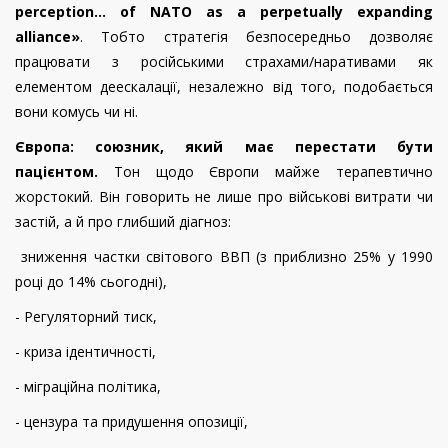
perception… of NATO as a perpetually expanding
alliance»
.
Тобто стратегія безпосередньо дозволяє
працювати з російськими страхами/наративами як
елементом деескалації, незалежно від того, подобається
вони комусь чи ні.
Європа: союзник, який має перестати бути
пац
ієнтом
.
Тон щодо Європи майже терапевтично
жорстокий. Він говорить не лише про військові витрати чи
застій, а й про глибший діагноз:
зниження частки світового ВВП (з приблизно 25% у 1990
році до 14% сьогодні),
- Регуляторний тиск,
- криза ідентичності,
- міграційна політика,
- цензура та придушення опозиції,