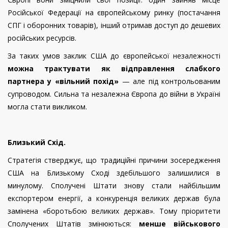
Російської Федерації на європейському ринку (постачання
СПГ і оборонних товарів), інший отримав доступ до дешевих
російських ресурсів.
За таких умов заклик США до європейської незалежності
можна трактувати як відправлення слабкого
партнера у «вільний похід»
— але під контрольованим
супроводом. Сильна та незалежна Європа до війни в Україні
могла стати викликом.
Близьк
ий
Схід.
Стратегія стверджує, що традиційні причини зосередження
США на Близькому Сході здебільшого залишилися в
минулому. Сполучені Штати знову стали найбільшим
експортером енергії, а конкуренція великих держав була
замінена «боротьбою великих держав». Тому пріоритети
Сполучених Штатів змінюються:
менше військового