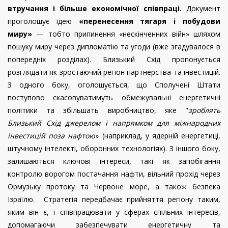
втручання і більше економічної співпраці.
Документ
проголошує ідею
«перенесення тягаря і побудови
миру»
— тобто припинення «нескінченних війн» шляхом
пошуку миру через дипломатію та угоди (вже згадувалося в
попередніх розділах). Близький Схід пропонується
розглядати як зростаючий регіон партнерства та інвестицій.
З одного боку, оголошується, що Сполучені Штати
поступово скасовуватимуть обмежувальні енергетичні
політики та збільшать виробництво, яке "
зроблять
Близький Схід джерелом і напрямком для міжнародних
інвестицій поза нафтою
» (наприклад, у ядерній енергетиці,
штучному інтелекті, оборонних технологіях). З іншого боку,
залишаються ключові інтереси, такі як запобігання
контролю ворогом постачання нафти, вільний прохід через
Ормузьку протоку та Червоне море, а також безпека
Ізраїлю. Стратегія передбачає прийняття регіону таким,
яким він є, і співпрацювати у сферах спільних інтересів,
допомагаючи забезпечувати енергетичну та