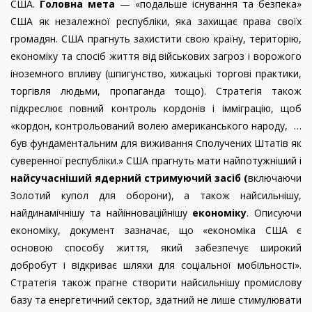
США.
Головна мета
— «подальше існування та безпека»
США як незалежної республіки, яка захищає права своїх
громадян. США прагнуть захистити свою країну, територію,
економіку та спосіб життя від військових загроз і ворожого
іноземного впливу (шпигунство, хижацькі торгові практики,
торгівля людьми, пропаганда тощо). Стратегія також
підкреслює повний контроль кордонів і імміграцію, щоб
«кордон, контрольований волею американського народу, …
був фундаментальним для виживання Сполучених Штатів як
суверенної республіки.» США прагнуть мати найпотужніший і
найсучасніший ядерний стримуючий засіб (
включаючи
Золотий купол для оборони), а також найсильнішу,
найдинамічнішу та найінноваційнішу
економіку
. Описуючи
економіку, документ зазначає, що «економіка США є
основою способу життя, який забезпечує широкий
добробут і відкриває шляхи для соціальної мобільності».
Стратегія також прагне створити найсильнішу промислову
базу та енергетичний сектор, здатний не лише стимулювати