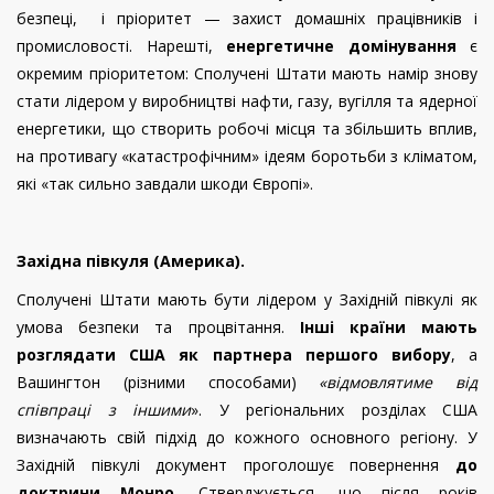
безпеці, і пріоритет — захист домашніх працівників і
промисловості. Нарешті,
енергетичне домінування
є
окремим пріоритетом: Сполучені Штати мають намір знову
стати лідером у виробництві нафти, газу, вугілля та ядерної
енергетики, що створить робочі місця та збільшить вплив,
на противагу «катастрофічним» ідеям боротьби з кліматом,
які «так сильно завдали шкоди Європі».
Західна півкуля (Америка).
Сполучені Штати мають бути лідером у Західній півкулі як
умова безпеки та процвітання.
Інші країни мають
розглядати США як партнера першого вибору
, а
Вашингтон (різними способами)
«відмовлятиме від
співпраці з іншими
». У регіональних розділах США
визначають свій підхід до кожного основного регіону. У
Західній півкулі документ проголошує повернення
до
доктрини Монро.
Стверджується, що після років