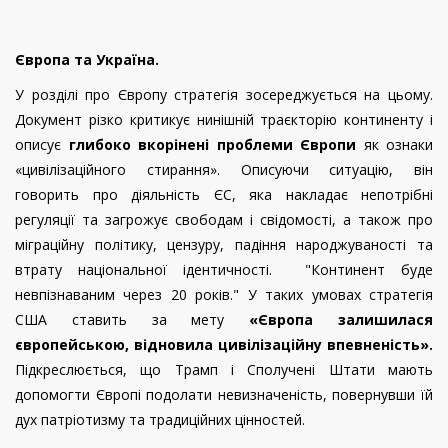
Європа та Україна.
У розділі про Європу стратегія зосереджується на цьому.
Документ різко критикує нинішній траєкторію континенту і
описує
глибоко вкорінені проблеми Європи
як ознаки
«цивілізаційного стирання». Описуючи ситуацію, він
говорить про діяльність ЄС, яка накладає непотрібні
регуляції та загрожує свободам і свідомості, а також про
міграційну політику, цензуру, падіння народжуваності та
втрату національної ідентичності. "Континент буде
невпізнаваним через 20 років." У таких умовах стратегія
США ставить за мету
«Європа залишилася
європейською, відновила цивілізаційну впевненість».
Підкреслюється, що Трамп і Сполучені Штати мають
допомогти Європі подолати невизначеність, повернувши їй
дух патріотизму та традиційних цінностей.