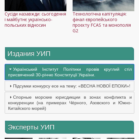
Сусіди назавжди: сьогодення
Технологічна капітуляція:
і майбутнє українсько-
фінал європейського
польських відносин
проєкту FCAS та монополія
G2
Издания УИП
Український Інститут Політики провів круглий стіл
присвячений 30-річчю Конституції України.
Підсумки конкурсу есе на тему: «ВЕСНА НОВОЇ ЕПОХИ»!
Спорные морские юрисдикции в зонах конфликта и
конкуренции (на примерах Чёрного, Азовского и Южно-
Китайского морей)
Эксперты УИП