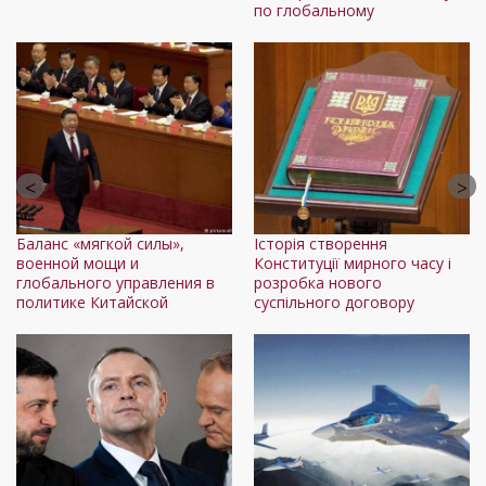
по глобальному
Дл
Баланс «мягкой силы»,
Історія створення
военной мощи и
Конституції мирного часу і
глобального управления в
розробка нового
политике Китайской
суспільного договору
Ле