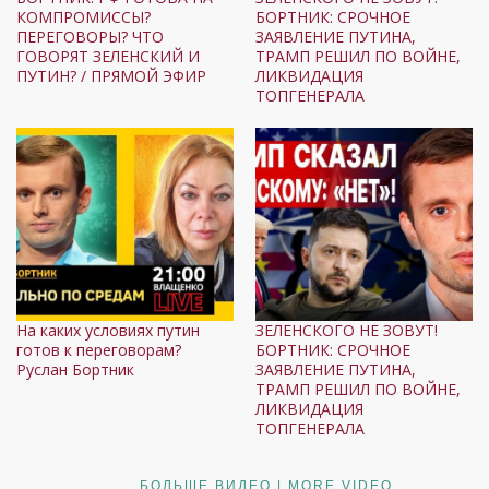
КОМПРОМИССЫ?
БОРТНИК: СРОЧНОЕ
ПЕРЕГОВОРЫ? ЧТО
ЗАЯВЛЕНИЕ ПУТИНА,
ГОВОРЯТ ЗЕЛЕНСКИЙ И
ТРАМП РЕШИЛ ПО ВОЙНЕ,
ПУТИН? / ПРЯМОЙ ЭФИР
ЛИКВИДАЦИЯ
ТОПГЕНЕРАЛА
На каких условиях путин
ЗЕЛЕНСКОГО НЕ ЗОВУТ!
готов к переговорам?
БОРТНИК: СРОЧНОЕ
Руслан Бортник
ЗАЯВЛЕНИЕ ПУТИНА,
ТРАМП РЕШИЛ ПО ВОЙНЕ,
ЛИКВИДАЦИЯ
ТОПГЕНЕРАЛА
БОЛЬШЕ ВИДЕО | MORE VIDEO