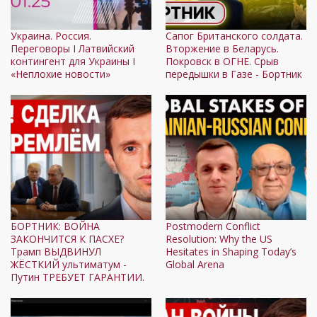
Украина. Россия.
Сапог Британского солдата.
Переговоры І Латвийский
Вторжение в Беларусь.
контингент для Украины І
Покровск в ОГНЕ. Срыв
«Неплохие новости»
передышки в Газе - Бортник
БОРТНИК: ВОЙНА
Postmodern Conflict
ЗАКОНЧИТСЯ К ПАСХЕ?
Resolution: Why the US
Трамп ВЫДВИНУЛ
Hesitates in Shaping Today’s
ЖЁСТКИЙ ультиматум -
Global Arena
Путин ТРЕБУЕТ ГАРАНТИИ.