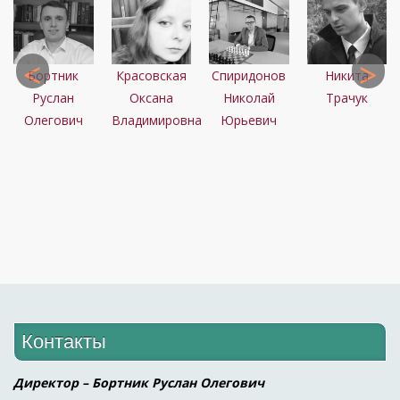
и
ая
Бортник
Красовская
Спиридонов
Никита
Руслан
Оксана
Николай
Трачук
Олегович
Владимировна
Юрьевич
Контакты
Директор – Бортник Руслан Олегович