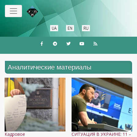
Перейти
к
основному
содержанию
Аналитические материалы
Кадровое
СИТУАЦИЯ В УКРАИНЕ: 11 –