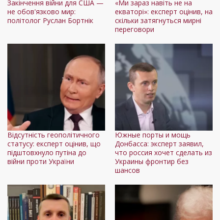
Закінчення війни для США —
«Ми зараз навіть не на
не обов'язково мир:
екваторі»: експерт оцінив, на
політолог Руслан Бортнік
скільки затягнуться мирні
переговори
Відсутність геополітичного
Южные порты и мощь
статусу: експерт оцінив, що
Донбасса: эксперт заявил,
підштовхнуло путіна до
что россия хочет сделать из
війни проти України
Украины фронтир без
шансов