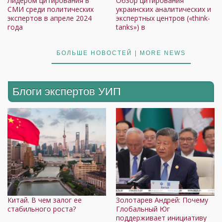
Лидером цитирования в
Обзор цитирования
СМИ среди политических
украинских аналитических и
экспертов в апреле 2024
экспертных центров («think-
года
tanks») в
БОЛЬШЕ НОВОСТЕЙ | MORE NEWS
Блоги экспертов УИП
Китай. В чем залог ее
Золотарев Андрей: Почему
А
стабильного роста?
Глобальный Юг
о
поддерживает инициативу
в