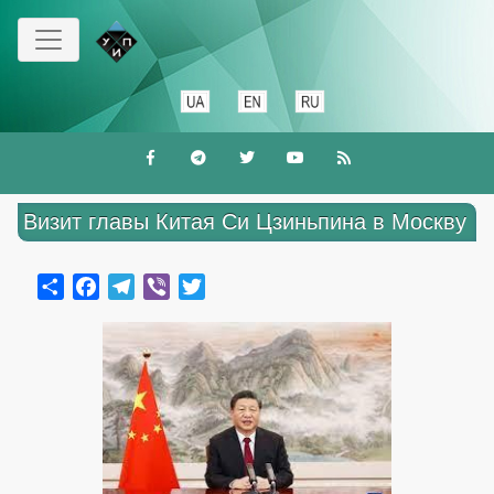
Перейти
к
основному
содержанию
Визит главы Китая Си Цзиньпина в Москву
Share
Facebook
Telegram
Viber
Twitter