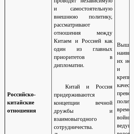
проводят независимую
и самостоятельную
внешнюю политику,
рассматривают
отношения между
Китаем и Россией как
Вы
один из главных
наивы
приоритетов в
их ис
дипломатии.
и п
крепну
кач
Китай и Россия
превос
Российско-
придерживаются
полит
китайские
концепции вечной
врем
отношения
дружбы и
войны
взаимовыгодного
вед
сотрудничества.
ведомо