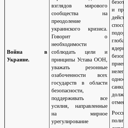
безотв
взглядов мирового
и про
сообщества на
действ
преодоление
спосо
украинского кризиса.
подорв
Говорит о
глоба
необходимости
ядерн
Война в
соблюдать цели и
безоп
Украине.
принципы Устава ООН,
прием
уважать резонные
нелег
озабоченности всех
одност
государств в области
санкц
безопасности,
дол
поддерживать все
отмене
усилия, направленные
Росси
на мирное
полити
урегулирование