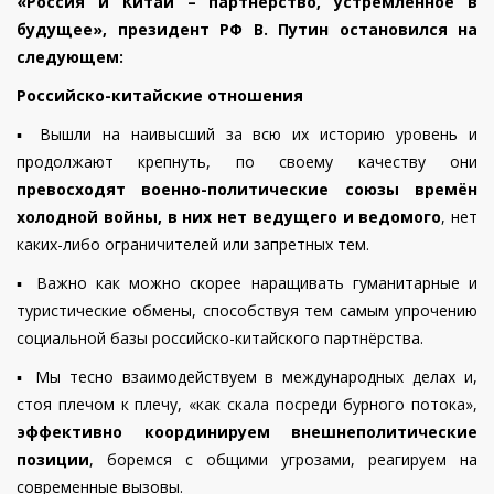
«Россия и Китай – партнёрство, устремлённое в
будущее», президент РФ В. Путин остановился на
следующем:
Российско-китайские отношения
▪️
Вышли на наивысший за всю их историю уровень и
продолжают крепнуть, по своему качеству они
превосходят военно-политические союзы времён
холодной войны,
в них нет ведущего и ведомого
, нет
каких-либо ограничителей или запретных тем.
▪️
Важно как можно скорее наращивать гуманитарные и
туристические обмены, способствуя тем самым упрочению
социальной базы российско-китайского партнёрства.
▪️
Мы тесно взаимодействуем в международных делах и,
стоя плечом к плечу, «как скала посреди бурного потока»,
эффективно координируем внешнеполитические
позиции
, боремся с общими угрозами, реагируем на
современные вызовы.