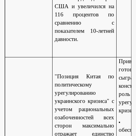
США и увеличился на
116 процентов по
сравнению с
показателем 10-летней
давности.
Привет
готов
"Позиция Китая по
сыграт
политическому
конст
урегулированию
рол
украинского кризиса" с
урегул
учетом рациональных
кризис
озабоченностей всех
▪
сторон максимально
обесп
отражает единство