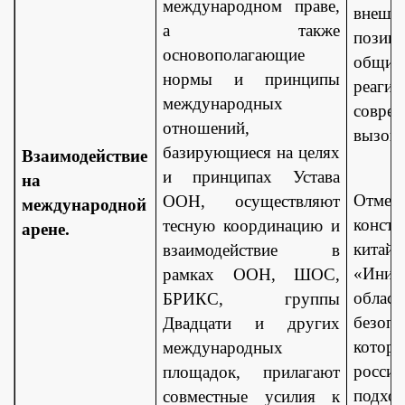
международном праве,
внешне
а также
позиц
основополагающие
общим
нормы и принципы
реа
международных
совре
отношений,
вызов
базирующиеся на целях
Взаимодействие
и принципах Устава
на
Отмеча
ООН, осуществляют
международной
констр
тесную координацию и
арене.
китайс
взаимодействие в
«Ини
рамках ООН, ШОС,
облас
БРИКС, группы
безопа
Двадцати и других
котор
международных
росси
площадок, прилагают
подх
совместные усилия к