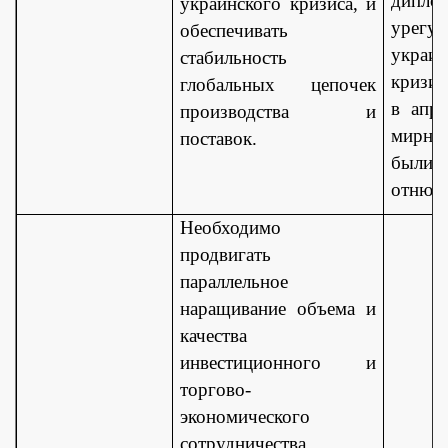
дипло
украинского кризиса, и
урегу
обеспечивать
украин
стабильность
кризис
глобальных цепочек
в апр
производства и
мирны
поставок.
были
отнюдь
Необходимо
продвигать
параллельное
наращивание объема и
качества
инвестиционного и
торгово-
экономического
сотрудничества,