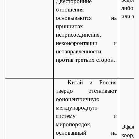
Двусторонние
либо 
отношения
или за
основываются на
принципах
неприсоединения,
неконфронтации и
ненаправленности
против третьих сторон.
Китай и Россия
твердо отстаивают
ооноцентричную
международную
систему и
миропорядок,
Эффек
основанный на
коорд