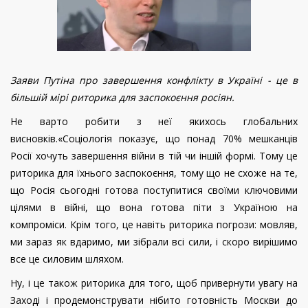
Заяви Путіна про завершення конфлікту в Україні - це в
більшій мірі риторика для заспокоєння росіян.
Не варто робити з неї якихось глобальних
висновків.«Соціологія показує, що понад 70% мешканців
Росії хочуть завершення війни в тій чи іншій формі. Тому це
риторика для їхнього заспокоєння, тому що не схоже на те,
що Росія сьогодні готова поступитися своїми ключовими
цілями в війні, що вона готова піти з Україною на
компроміси. Крім того, це навіть риторика погрози: мовляв,
ми зараз як вдаримо, ми зібрали всі сили, і скоро вирішимо
все це силовим шляхом.
Ну, і це також риторика для того, щоб привернути увагу на
Заході і продемонструвати нібито готовність Москви до