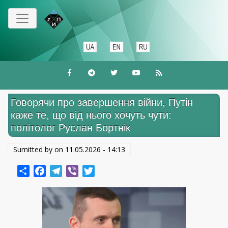
Перейти
к
основному
содержанию
Говорячи про завершення війни, Путін
каже те, що від нього хочуть чути:
політолог Руслан Бортнік
Sumitted by on
11.05.2026 - 14:13
Share
Facebook
Telegram
Viber
Twitter