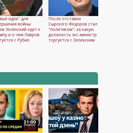
вые идеи" для
После отставки
ершения войны:
Сырского Федоров стал
ем Зеленский едет к
"политиком": за какую
мпу и о чем Лавров
должность экс-министр
гуется с Рубио
торгуется с Зеленским