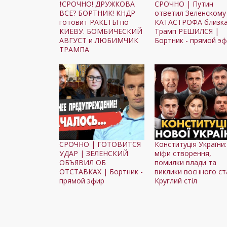
❗СРОЧНО! ДРУЖКОВА
СРОЧНО | Путин
ВСЕ? БОРТНИК! КНДР
ответил Зеленскому
готовит РАКЕТЫ по
КАТАСТРОФА близка
КИЕВУ. БОМБИЧЕСКИЙ
Трамп РЕШИЛСЯ |
АВГУСТ и ЛЮБИМЧИК
Бортник - прямой э
ТРАМПА
СРОЧНО | ГОТОВИТСЯ
Конституція України:
УДАР | ЗЕЛЕНСКИЙ
міфи створення,
ОБЪЯВИЛ ОБ
помилки влади та
ОТСТАВКАХ | Бортник -
виклики воєнного ст
прямой эфир
Круглий стіл