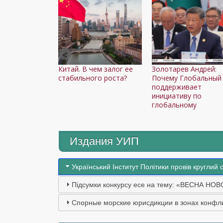
Китай. В чем залог ее
Золотарев Андрей:
стабильного роста?
Почему Глобальный
поддерживает
инициативу по
глобальному
Издания УИП
Український Інститут Політики провів круглий 
Підсумки конкурсу есе на тему: «ВЕСНА НОВ
Спорные морские юрисдикции в зонах конфли