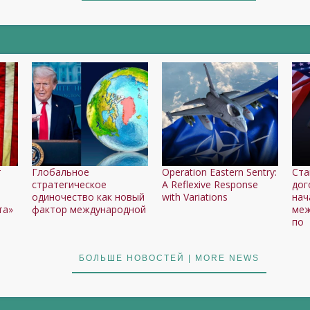
т
Глобальное
Operation Eastern Sentry:
Ста
стратегическое
A Reflexive Response
дог
одиночество как новый
with Variations
нач
та»
фактор международной
меж
по
БОЛЬШЕ НОВОСТЕЙ | MORE NEWS