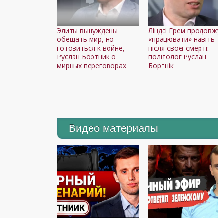
Элиты вынуждены
Ліндсі Грем продовж
обещать мир, но
«працювати» навіть
готовиться к войне, –
після своєї смерті:
Руслан Бортник о
політолог Руслан
мирных переговорах
Бортнік
Видео материалы