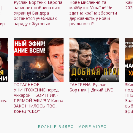
Руслан Бортник: Европа
Нове мислення та
Как
 |
начинает побаиваться
майбутнє України! Чи
202
:
Украину! Бандера
здатна країна зберегти
останется учебниках
державність у новій
фир
наряду с Жуковым.
реальності?
ТОТАЛЬНОЕ
ГАНГРЕНА. Руслан
‼️К
УНИЧТОЖЕНИЕ перед
Бортник | Дикий LIVE
под
Анкарой | БОРТНИК -
НПЗ
ану.
ПРЯМОЙ ЭФИР! У Киева
Зал
ЗАКОНЧИЛОСЬ ПВО..
выб
Конец "СВО"
эфи
БОЛЬШЕ ВИДЕО | MORE VIDEO