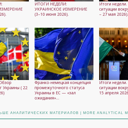
:
ИТОГИ НЕДЕЛИ:
Итоги недели.
ИЗМЕРЕНИЕ
УКРАИНСКОЕ ИЗМЕРЕНИЕ
ситуации вокру
26).
(3–10 июня 2026).
– 27 мая 2026)
 Обзор
Франко-немецкая концепция
Итоги недели.
г Украины ( 22
промежуточного статуса
ситуации вокру
26)
Украины в ЕС — «зал
15 апреля 2026
ожидания»…
ЬШЕ АНАЛИТИЧЕСКИХ МАТЕРИАЛОВ | MORE ANALYTICAL M