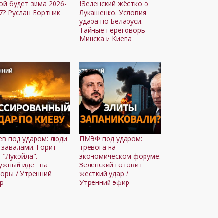
ой будет зима 2026-
❗️Зеленский жёстко о
7? Руслан Бортник
Лукашенко. Условия
удара по Беларуси.
Тайные переговоры
Минска и Киева
иев под ударом: люди
ПМЭФ под ударом:
 завалами. Горит
тревога на
 "Лукойла".
экономическом форуме.
ужный идет на
Зеленский готовит
оры / Утренний
жесткий удар /
р
Утренний эфир