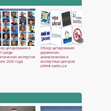
ор цитирования в
Обзор цитирования
 среди
украинских
итических экспертов
аналитических и
юне 2026 года
экспертных центров
(«think-tanks») в