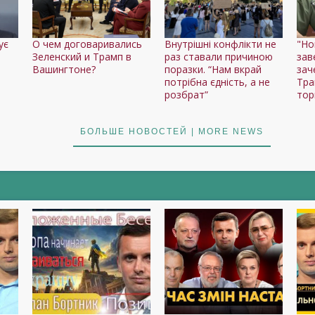
ує
О чем договаривались
Внутрішні конфлікти не
"Но
Зеленский и Трамп в
раз ставали причиною
зав
Вашингтоне?
поразки. “Нам вкрай
зач
потрібна єдність, а не
Тра
розбрат”
тор
БОЛЬШЕ НОВОСТЕЙ | MORE NEWS