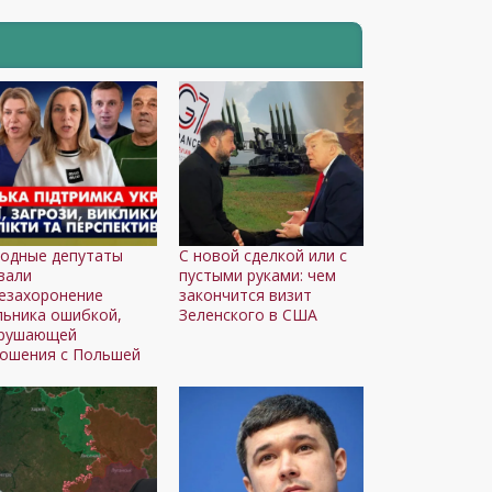
одные депутаты
С новой сделкой или с
вали
пустыми руками: чем
езахоронение
закончится визит
ьника ошибкой,
Зеленского в США
зрушающей
ошения с Польшей