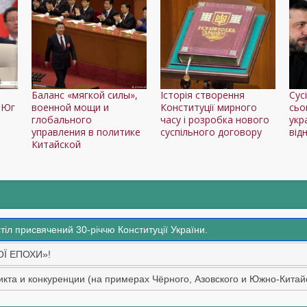
Баланс «мягкой силы»,
Історія створення
Сус
 Юг
военной мощи и
Конституції мирного
сьо
глобального
часу і розробка нового
укр
управления в политике
суспільного договору
від
Китайской
стіл присвячений 30-річчю Конституції України.
ОЇ ЕПОХИ»!
кта и конкуренции (на примерах Чёрного, Азовского и Южно-Китай