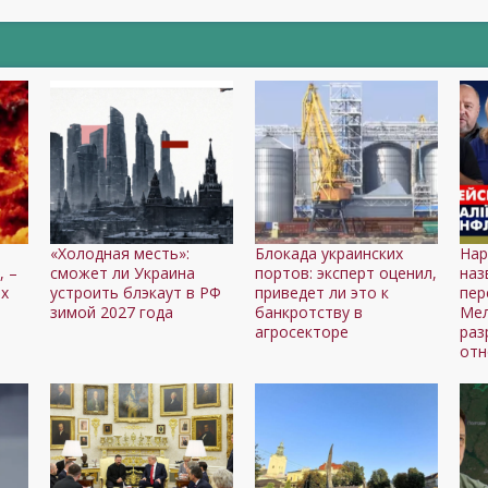
«Холодная месть»:
Блокада украинских
Нар
, –
сможет ли Украина
портов: эксперт оценил,
наз
ях
устроить блэкаут в РФ
приведет ли это к
пер
зимой 2027 года
банкротству в
Мел
агросекторе
ра
отн