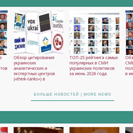
в
Обзор цитирования
ТОП-25 рейтинга самых
Обз
украинских
популярных в СМИ
СМИ
ртов
аналитических и
украинских политиков
пол
экспертных центров
за июнь 2026 года.
в и
(«think-tanks») в
БОЛЬШЕ НОВОСТЕЙ | MORE NEWS