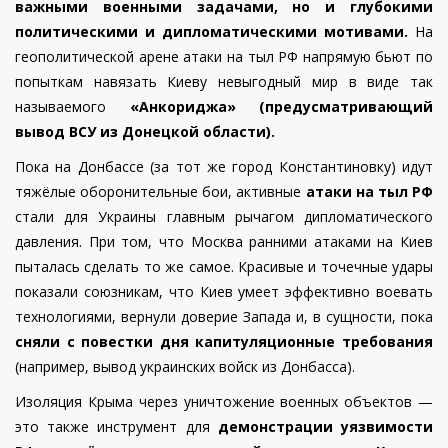
важными военными задачами, но и глубокими
политическими и дипломатическими мотивами.
На
геополитической арене атаки на тыл РФ напрямую бьют по
попыткам навязать Киеву невыгодный мир в виде так
называемого
«Анкориджа» (предусматривающий
вывод ВСУ из Донецкой области).
Пока на Донбассе (за тот же город Константиновку) идут
тяжёлые оборонительные бои, активные
атаки на тыл РФ
стали для Украины главным рычагом дипломатического
давления. При том, что Москва ранними атаками на Киев
пыталась сделать то же самое. Красивые и точечные удары
показали союзникам, что Киев умеет эффективно воевать
технологиями, вернули доверие Запада и, в сущности, пока
сняли с повестки дня капитуляционные требования
(например, вывод украинских войск из Донбасса).
Изоляция Крыма через уничтожение военных объектов —
это также инструмент для
демонстрации уязвимости