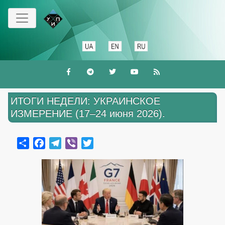
Перейти
к
основному
содержанию
ИТОГИ НЕДЕЛИ: УКРАИНСКОЕ
ИЗМЕРЕНИЕ (17–24 июня 2026).
Share
Facebook
Telegram
Viber
Twitter