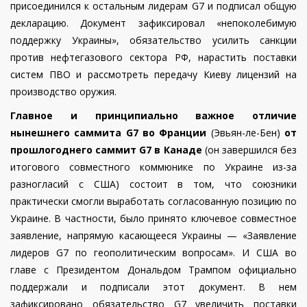
присоединился к остальным лидерам G7 и подписал общую
декларацию. Документ зафиксировал «непоколебимую
поддержку Украины», обязательство усилить санкции
против нефтегазового сектора РФ, нарастить поставки
систем ПВО и рассмотреть передачу Киеву лицензий на
производство оружия.
Главное и принципиально важное отличие
нынешнего саммита G7 во Франции
(Эвьян-ле-Бен)
от
прошлогоднего саммит G7 в Канаде
(он завершился без
итогового совместного коммюнике по Украине из-за
разногласий с США) состоит в том, что союзники
практически смогли выработать согласованную позицию по
Украине. В частности, было принято ключевое совместное
заявление, напрямую касающееся Украины — «Заявление
лидеров G7 по геополитическим вопросам». И США во
главе с Президентом Дональдом Трампом официально
поддержали и подписали этот документ. В нем
зафиксировано обязательство G7 увеличить поставки