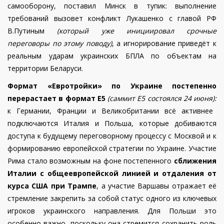
самооборону, поставил Минск в тупик: выполнение
требований вызовет конфликт Лукашенко с главой РФ
В.Путиным
(который уже инициировал срочные
переговоры по этому поводу)
, а игнорирование приведёт к
реальным ударам украинских БПЛА по объектам на
территории Беларуси.
Формат «Евротройки» по Украине постепенно
перерастает в формат Е5
(саммит Е5 состоялся 24 июня):
к Германии, Франции и Великобритании всё активнее
подключаются Италия и Польша, которые добиваются
доступа к будущему переговорному процессу с Москвой и к
формированию европейской стратегии по Украине. Участие
Рима стало возможным на фоне постепенного
сближения
Италии с общеевропейской линией и отдаления от
курса США при Трампе
, а участие Варшавы отражает её
стремление закрепить за собой статус одного из ключевых
игроков украинского направления.
Для Польши это
особенно важно, поскольку она стремится сохранить роль