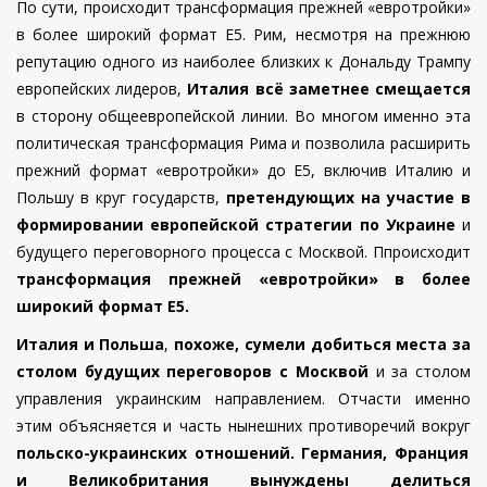
По сути, происходит трансформация прежней «евротройки»
в более широкий формат Е5. Рим, несмотря на прежнюю
репутацию одного из наиболее близких к Дональду Трампу
европейских лидеров,
Италия всё заметнее смещается
в сторону общеевропейской линии. Во многом именно эта
политическая трансформация Рима и позволила расширить
прежний формат «евротройки» до Е5, включив Италию и
Польшу в круг государств,
претендующих на участие в
формировании европейской стратегии по Украине
и
будущего переговорного процесса с Москвой. Ппроисходит
трансформация прежней «евротройки» в более
широкий формат Е5.
Италия и Польша
,
похоже, сумели добиться места за
столом будущих переговоров с Москвой
и за столом
управления украинским направлением. Отчасти именно
этим объясняется и часть нынешних противоречий вокруг
польско-украинских отношений.
Германия, Франция
и Великобритания вынуждены делиться