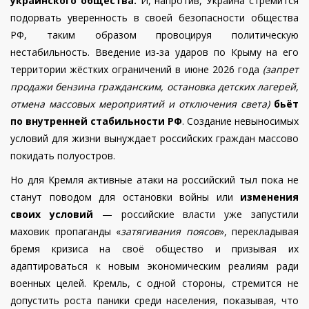
украинского общества.
И, напротив, Украина стремится
подорвать уверенность в своей безопасности общества
РФ, таким образом провоцируя политическую
нестабильность. Введение из-за ударов по Крыму на его
территории жёстких ограничений в июне 2026 года
(запрет
продажи бензина гражданским, остановка детских лагерей,
отмена массовых мероприятий и отключения света)
бьёт
по внутренней стабильности РФ
. Создание невыносимых
условий для жизни вынуждает российских граждан массово
покидать полуостров.
Но для Кремля активные атаки на российский тыл пока не
станут поводом для остановки войны или
изменения
своих условий
— российские власти уже запустили
маховик пропаганды «
затягивания поясов
», перекладывая
бремя кризиса на своё общество и призывая их
адаптироваться к новым экономическим реалиям ради
военных целей. Кремль, с одной стороны, стремится не
допустить роста паники среди населения, показывая, что