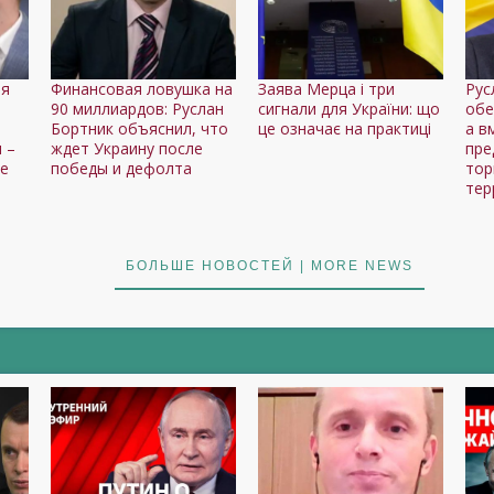
ля
Финансовая ловушка на
Заява Мерца і три
Рус
90 миллиардов: Руслан
сигнали для України: що
обе
Бортник объяснил, что
це означає на практиці
а в
 –
ждет Украину после
пре
ие
победы и дефолта
тор
тер
БОЛЬШЕ НОВОСТЕЙ | MORE NEWS