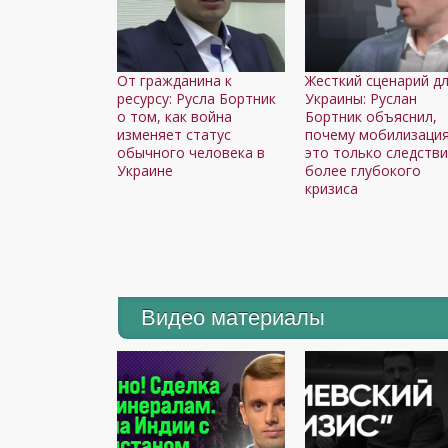
От гражданина к
Жесткий сценарий д
ресурсу: Русла Бортник
Украины: Руслан
о том, как война
Бортник объяснил,
изменяет статус
почему мобилизация
обычного человека в
это только следств
Украине
более глубокого
кризиса
Видео материалы