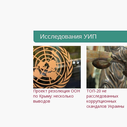
Исследования УИП
Проект резолюция ООН
ТОП-20 не
по Крыму: несколько
расследованных
выводов
коррупционных
скандалов Украины