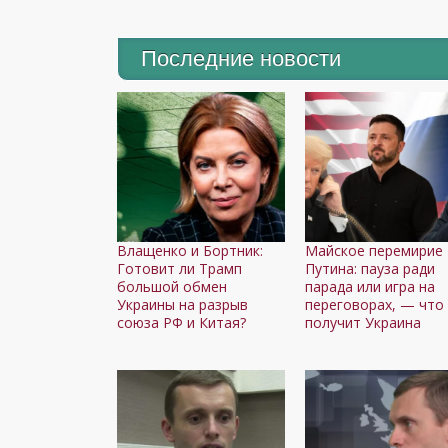
Последние новости
Влащенко и Бортник:
Майское перемирие
Готовит ли Трамп
Путина: пауза ради
большой обмен
парада или игра на
Украины на разрыв
переговорах, — что
союза РФ и Китая?
получит Украина