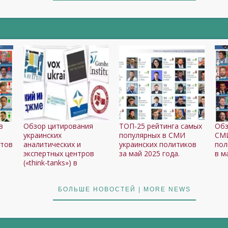
в
Обзор цитирования
ТОП-25 рейтинга самых
Обз
украинских
популярных в СМИ
СМИ
ртов
аналитических и
украинских политиков
пол
экспертных центров
за май 2025 года.
в м
(«think-tanks») в
БОЛЬШЕ НОВОСТЕЙ | MORE NEWS