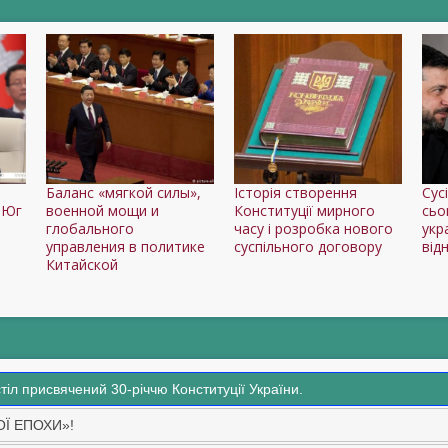
Баланс «мягкой силы»,
Історія створення
Сус
 Юг
военной мощи и
Конституції мирного
сьо
глобального
часу і розробка нового
укр
управления в политике
суспільного договору
від
Китайской
стіл присвячений 30-річчю Конституції України.
ОЇ ЕПОХИ»!