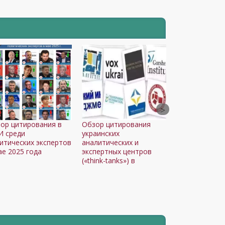
ор цитирования в
Обзор цитирования
 среди
украинских
итических экспертов
аналитических и
ае 2025 года
экспертных центров
(«think-tanks») в