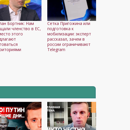
лан Бортник: Нам
Сетка Пригожина или
щали членство в ЕС,
подготовка к
место этого
мобилизации: эксперт
длагают
рассказал, зачем в
говаться
россии ограничивают
риториями
Telegram