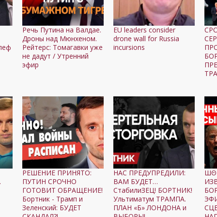
Речь Путина на Валдае.
EU leaders consider
СР
Дроны над Мюнхеном.
drone wall for Russia
СЕ
леф
Рейтерс: Томагавки уже
incursions
ПР
не дадут / Утренний
БО
эфир
ПР
ТР
РЕШЕНИЕ ПРИНЯТО:
НАС ПРЕДУПРЕДИЛИ:
ШΘ
.
ПУТИН СРОЧНО
ВАМ БУДЕТ…
ИЗВ
ГОТОВИТ ОБРАЩЕНИЕ!
СтабилиЗЕЦ! БОРТНИК!
БО
Бортник - Трамп и
Ультиматум ТРАМПА.
ЭФ
Зеленский: БУДЕТ
ПЛАН «Б» ЛОНДОНА и
СЦ
СКАНДАЛ?!
ВЫБОРЫ!
НА