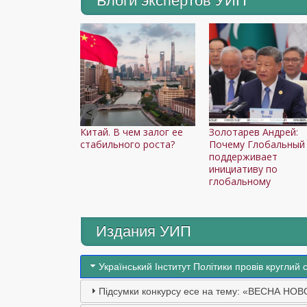
Блоги экспертов УИП
Китай. В чем залог ее
Золотарев Андрей:
стабильного роста?
Почему Глобальный
поддерживает
инициативу по
глобальному
Издания УИП
Український Інститут Політики провів круглий 
Підсумки конкурсу есе на тему: «ВЕСНА НОВ