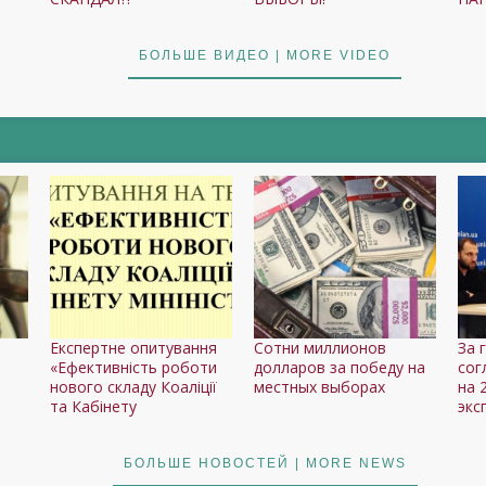
БОЛЬШЕ ВИДЕО | MORE VIDEO
Експертне опитування
Сотни миллионов
За 
«Ефективність роботи
долларов за победу на
сог
нового складу Коаліції
местных выборах
на 
та Кабінету
экс
БОЛЬШЕ НОВОСТЕЙ | MORE NEWS