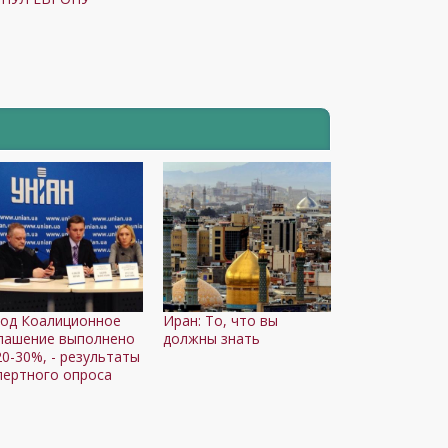
год Коалиционное
Иран: То, что вы
лашение выполнено
должны знать
20-30%, - результаты
пертного опроса