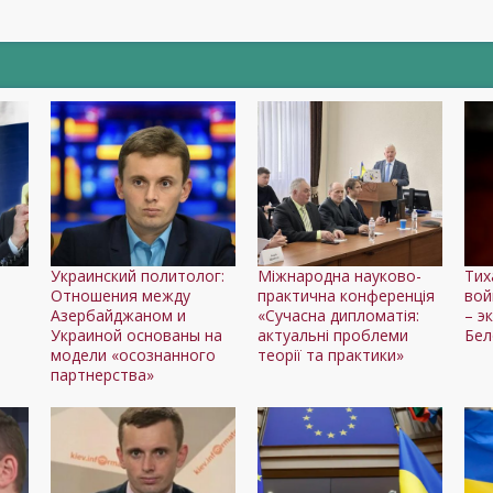
Украинский политолог:
Міжнародна науково-
Тих
Отношения между
практична конференція
вой
Азербайджаном и
«Сучасна дипломатія:
– э
Украиной основаны на
актуальні проблеми
Бел
модели «осознанного
теорії та практики»
партнерства»