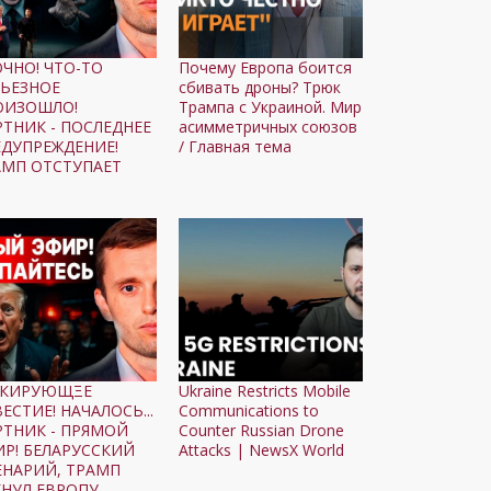
ОЧНО! ЧТО-ТО
Почему Европа боится
РЬЕЗНОЕ
сбивать дроны? Трюк
ОИЗОШЛО!
Трампа с Украиной. Мир
РТНИК - ПОСЛЕДНЕЕ
асимметричных союзов
ЕДУПРЕЖДЕНИЕ!
/ Главная тема
АМП ОТСТУПАЕТ
КИΡУЮЩΞЕ
Ukraine Restricts Mobile
ЕСТИЕ! НАЧАЛОСЬ...
Communications to
РТНИК - ПРЯМОЙ
Counter Russian Drone
ИР! БЕЛАРУССКИЙ
Attacks | NewsX World
ЕНАРИЙ, ТРАМП
ГНУЛ ЕВРОПУ