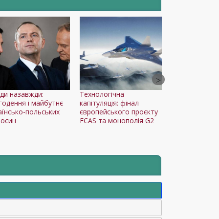
іди назавжди:
Технологічна
Армия США внез
годення і майбутнє
капітуляція: фінал
отменила переб
аїнсько-польських
європейського проєкту
войськ в Польшу
носин
FCAS та монополія G2