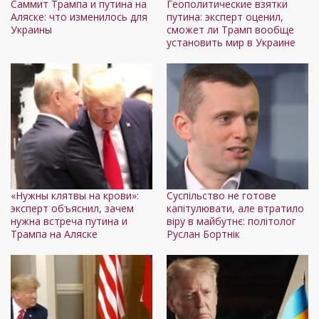
Саммит Трампа и путина на
Геополитические взятки
Аляске: что изменилось для
путина: эксперт оценил,
Украины
сможет ли Трамп вообще
установить мир в Украине
«Нужны клятвы на крови»:
Суспільство не готове
эксперт объяснил, зачем
капітулювати, але втратило
нужна встреча путина и
віру в майбутнє: політолог
Трампа на Аляске
Руслан Бортнік