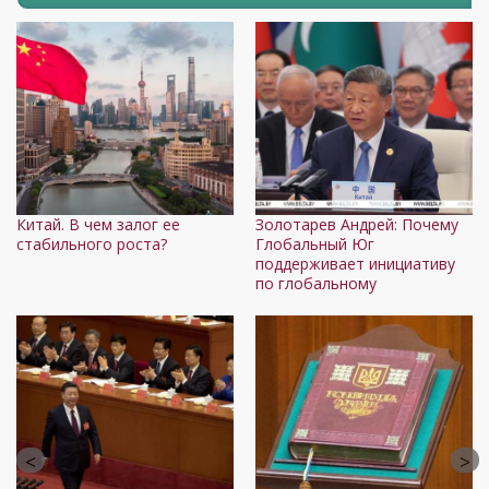
Китай. В чем залог ее
Золотарев Андрей: Почему
А
стабильного роста?
Глобальный Юг
о
поддерживает инициативу
в
по глобальному