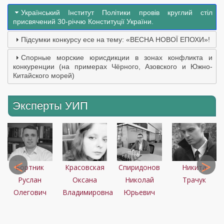
Український Інститут Політики провів круглий стіл
присвячений 30-річчю Конституції України.
Підсумки конкурсу есе на тему: «ВЕСНА НОВОЇ ЕПОХИ»!
Спорные морские юрисдикции в зонах конфликта и
конкуренции (на примерах Чёрного, Азовского и Южно-
Китайского морей)
Эксперты УИП
и
ая
Бортник
Красовская
Спиридонов
Никита
Руслан
Оксана
Николай
Трачук
Олегович
Владимировна
Юрьевич