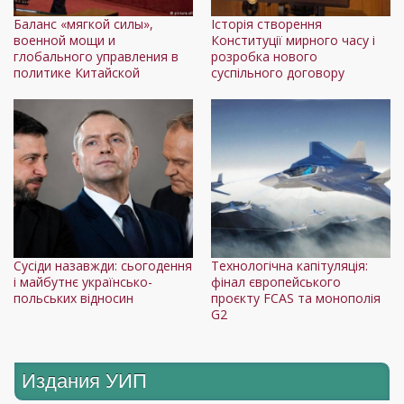
Дл
Баланс «мягкой силы»,
Історія створення
военной мощи и
Конституції мирного часу і
глобального управления в
розробка нового
политике Китайской
суспільного договору
Ле
Сусіди назавжди: сьогодення
Технологічна капітуляція:
і майбутнє українсько-
фінал європейського
польських відносин
проєкту FCAS та монополія
G2
Издания УИП