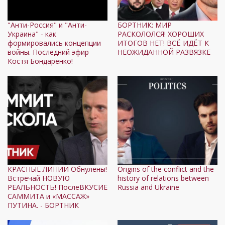
"Анти-Россия" и "Анти-
БОРТНИК: МИР
Украина" - как
РАСКОЛОЛСЯ! ХОРОШИХ
формировались концепции
ИТОГОВ НЕТ! ВСЁ ИДЁТ К
войны. Последний эфир
НЕОЖИДАННОЙ РАЗВЯЗКЕ
Костя Бондаренко!
КРАСНЫЕ ЛИНИИ Обнулены!
Origins of the conflict and the
Встречай НОВУЮ
history of relations between
РЕАЛЬНОСТЬ! ПослеВКУСИЕ
Russia and Ukraine
САММИТА и «МАССАЖ»
ПУТИНА. - БОРТНИК