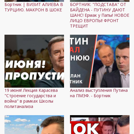
Бортник | ВИЗИТ АЛИЕВА В
БОРТНИК: "ПОДСТАВА" ОТ
ТУРЦИЮ. МАКРОН В ШОКЕ
БАЙДЕНА - ПУТИНУ ДАЮТ
ШАНС! Ермак у Папы! НОВОЕ
ЛИЦО ЕВРОПЫ! ФРОНТ
ТРЕЩИТ
19 июня! Лекция Карасева
Анализ выступления Путина
"Строение государства и
на ПМЭФ. - Бортник
война" в рамках Школы
политанализа