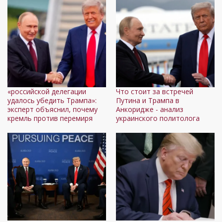
«российской делегации
Что стоит за встречей
удалось убедить Трампа»:
Путина и Трампа в
эксперт объяснил, почему
Анкоридже - анализ
кремль против перемиря
украинского политолога