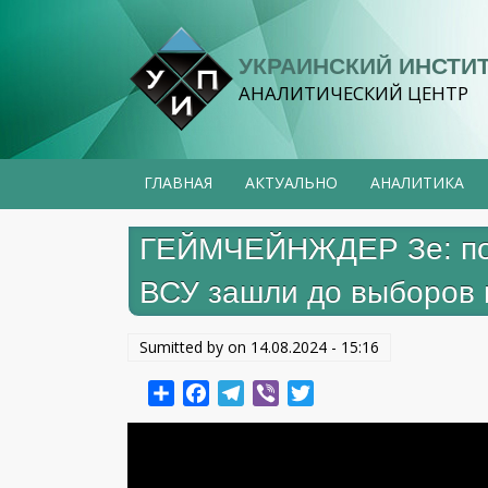
Перейти
к
УКРАИНСКИЙ ИНСТИ
основному
АНАЛИТИЧЕСКИЙ ЦЕНТР
содержанию
ГЛАВНАЯ
АКТУАЛЬНО
АНАЛИТИКА
ГЕЙМЧЕЙНЖДЕР Зе: посл
ВСУ зашли до выборов
Sumitted by on
14.08.2024 - 15:16
Share
Facebook
Telegram
Viber
Twitter