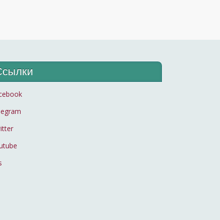
Ссылки
cebook
legram
itter
utube
s