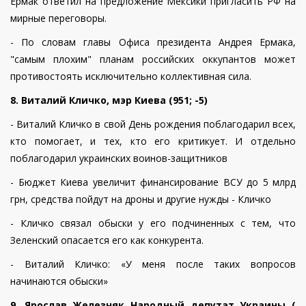
Ермак ответил на предложение Мексики пригласить РФ на
мирные переговоры.
- По словам главы Офиса президента Андрея Ермака,
"самым плохим" планам российских оккупантов может
противостоять исключительно коллективная сила.
8.
Виталий Кличко, м
э
р Киева (951; -5)
- Виталий Кличко в свой День рождения поблагодарил всех,
кто помогает, и тех, кто его критикует. И отдельно
поблагодарил украинских воинов-защитников
- Бюджет Киева увеличит финансирование ВСУ до 5 млрд
грн, средства пойдут на дроны и другие нужды - Кличко
- Кличко связал обыски у его подчиненных с тем, что
Зеленский опасается его как конкурента.
- Виталий Кличко: «У меня после таких вопросов
начинаются обыски»
9. Ярослав Железняк Народный депутат Украины
(