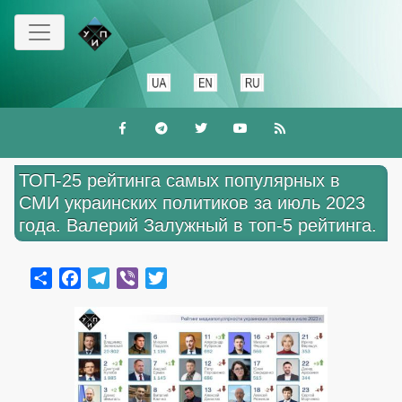
Перейти
к
основному
содержанию
ТОП-25 рейтинга самых популярных в
СМИ украинских политиков за июль 2023
года. Валерий Залужный в топ-5 рейтинга.
Share
Facebook
Telegram
Viber
Twitter