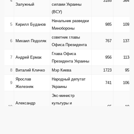
4
3185
3649
Залужный
силами Украины
(ВСУ)
Начальник разведки
5
Кирилл Буданов
985
1092
Минобороны
советник главы
6
Михаил Подоляк
767
1374
Офиса Президента
Глава Офиса
7
Андрей Ермак
956
1134
Президента Украины
8
Виталий Кличко
Мэр Киева
1723
957
Ярослав
Народный депутат
9
741
1062
Железняк
Украины
Экс-министр
Александр
культуры и
10
65
104
Ткаченко
информационной
политики
Александр
Министр
11
789
582