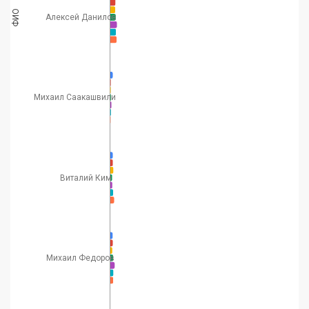
ФИО
Алексей Данилов
Михаил Саакашвили
Виталий Ким
Михаил Федоров