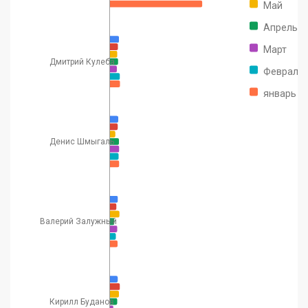
Май
Апрель
Март
Дмитрий Кулеба
Февраль
январь
Денис Шмыгаль
Валерий Залужный
Кирилл Буданов