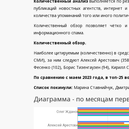
Количественный анализ
выполняется по рез
публикаций новостных агентств, интернет 
количества упоминаний того или иного политич
Количественный обзор позволяет чётко и
информационного спама.
Количественный обзор.
Наиболее цитируемым (количественно) в сред
СМИ),
за ним следуют
Алексей Арестович (358
Фесенко (102), Борис Тизенгаузен (94), Кирилл С
По сравнению с маем 2023 года, в топ-25 
Список покинули:
Марина Ставнийчук, Дмитр
Диаграмма - по месяцам пер
Олег Жданов
Алексей Арестович