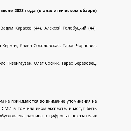
 июне 2023 года (в аналитическом обзоре)
60
63
50
82
61
83
 Вадим Карасев (44),
Алексей Голобуцкий (44),
55
45
67
37
52
54
53
11
11
20
15
15
н Кермач,
Янина Соколовская,
Тарас Чорновил,
52
31
37
45
42
31
ис Тизенгаузен, Олег Соскик, Тарас Березовец,
50
56
51
63
61
45
45
71
64
48
62
44
45
52
63
84
53
65
ом не принимаются во внимание упоминания на
43
33
79
64
63
46
и СМИ в том или ином эксперте, и могут быть
39
39
69
81
40
27
 обусловлена разница в цифровых показателях
38
21
48
50
32
50