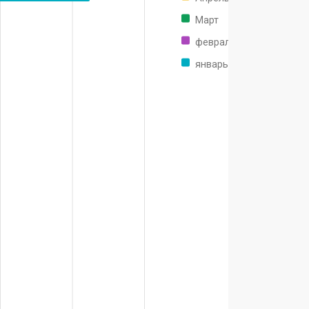
Март
февраль
январь