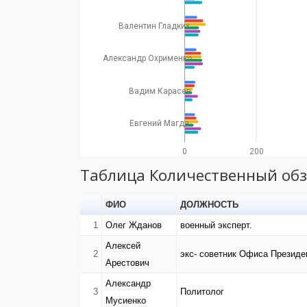
Валентин Гладких
Александр Охрименко
Вадим Карасев
Евгений Магда
0
200
Таблица Количественный об
ФИО
ДОЛЖНОСТЬ
1
Олег Жданов
военный эксперт.
Алексей
2
экс- советник Офиса Президе
Арестович
Александр
3
Политолог
Мусиенко