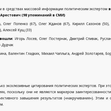
 в средствах массовой информации политическим экспертом
в
55
52
57
49
44
59
 Арестович (98 упоминаний в СМИ)
й
,
Олег Попенко (67), Олег Жданов (67), Кирилл Сазонов (50),
65
73
80
52
54
47
, Алексей Кущ (33)
перт
18
19
21
15
13
20
 вошли
: Игорь Лосев,
Олег Постернак,
Дмитрий Спивак,
Русла
46
61
56
41
30
32
р Дудчак
ства
ина, Валентин Гладких, Михаил Чаплыга, Андрей Золотарев, Бор
72
67
75
82
69
49
77
71
65
72
37
45
19
31
41
31
46
49
о эксклюзивные цитирования политических экспертов. При эт
34
27
21
11
16
29
иях, поскольку они не являются маркером заинтересованност
лей
70
44
54
42
53
21
ективного завышения результатов («накручивания»). Этим и
м.
52
66
134
115
68
68