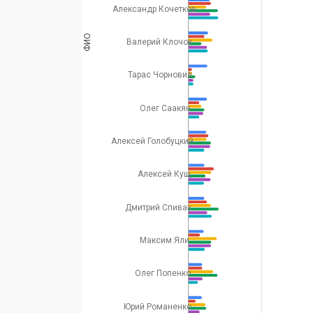
Александр Кочетков
ФИО
Валерий Клочок
Тарас Чорновил
Олег Саакян
Алексей Голобуцкий
Алексей Кущ
Дмитрий Спивак
Максим Яли
Олег Попенко
Юрий Романенко