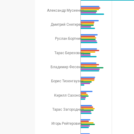
Александр Мусиенко
Дмитрий Снегирев
Руслан Бортник
Тарас Березовец
Владимир Фесенко
Борис Тизенгаузен
Кирилл Сазонов
Тарас Загородний
Игорь Рейтерович