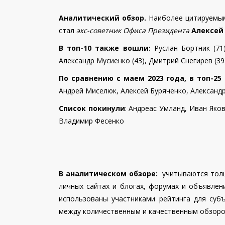
Рейтерович
политических наук
Аналитический обзор.
Наиболее цитируемым
Александр
12
Аналітик
стал
экс-советник Офиса Президента
Алексей
Кочетков
Валерий
Политический и экономически
В топ-10 также вошли:
Руслан Бортник (71)
13
Клочок
эксперт
Александр Мусиенко (43), Дмитрий Снегирев (39)
14
Тарас Чорновил
Украинский политический экс
По сравнению с маем 2023 года, в топ-25
15
Олег Саакян
политический эксперт
Андрей Миселюк,
Алексей Буряченко,
Александ
Алексей
Заместитель директора Агент
Список покинули
:
Андреас Умланд, Иван Яков
16
Голобуцкий
моделирования ситуаций
Владимир Фесенко
17
Алексей Кущ
экономический эксперт
Дмитрий
18
Политический эксперт
Спивак
В аналитическом обзоре:
учитываются тольк
19
Максим Яли
политический эксперт
личных сайтах и блогах, форумах и объявлен
Глава Сообщества потребите
20
Олег Попенко
использованы участниками рейтинга для субъ
коммунальных услуг
между количественным и качественным обзоро
Юрий
21
Политолог