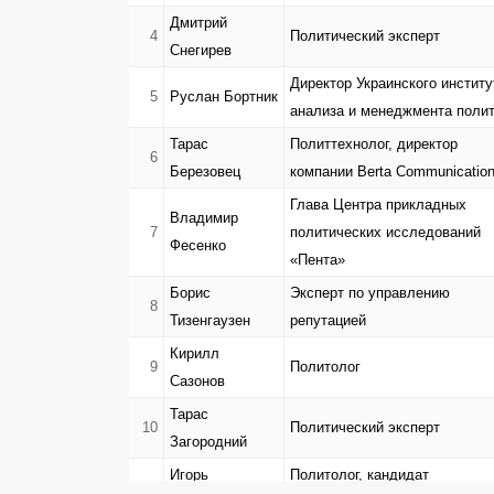
Дмитрий
4
Политический эксперт
Снегирев
Директор Украинского институ
5
Руслан Бортник
анализа и менеджмента поли
Тарас
Политтехнолог, директор
6
Березовец
компании Berta Communicatio
Глава Центра прикладных
Владимир
7
политических исследований
Фесенко
«Пента»
Борис
Эксперт по управлению
8
Тизенгаузен
репутацией
Кирилл
9
Политолог
Сазонов
Тарас
10
Политический эксперт
Загородний
Игорь
Политолог, кандидат
11