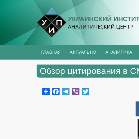
Перейти
к
УКРАИНСКИЙ ИНСТИ
основному
АНАЛИТИЧЕСКИЙ ЦЕНТР
содержанию
ГЛАВНАЯ
АКТУАЛЬНО
АНАЛИТИКА
Обзор цитирования в СМ
Share
Facebook
Telegram
Viber
Twitter