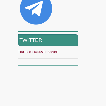
TWITTER
Твиты от @RuslanBortnik