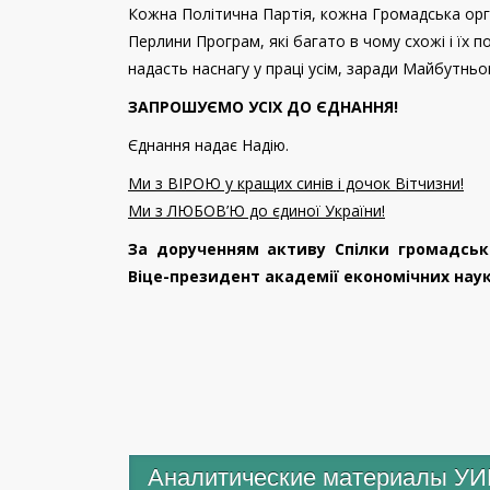
Кожна Політична Партія, кожна Громадська орга
Перлини Програм, які багато в чому схожі і їх 
надасть наснагу у праці усім, заради Майбутньо
ЗАПРОШУЄМО УСІХ ДО ЄДНАННЯ!
Єднання надає Надію.
Ми з ВІРОЮ у кращих синів і дочок Вітчизни!
Ми з ЛЮБОВ’Ю до єдиної України!
За дорученням активу Спілки громадськ
Віце-президент академії економічних наук
Аналитические материалы У