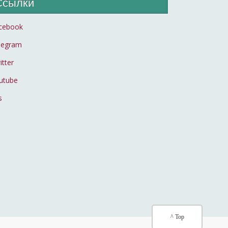
Ссылки
cebook
legram
itter
utube
s
^ Top