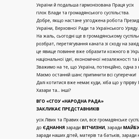
України й подальша гармонізована Праця усіх
гілок Влади та громадянського суспільства.
Добре, якщо настане узгоджена робота Прези
України, Верховної Ради та Українського Уряду.
На жаль, сьогодні ще в громадянському суспіль
розбрат, перетягування каната зі сходу на захід
це явище повинне вже образити кожного в Укра
національної ідеї, економічної незалежності та 
Зважимо на те, що Україна, потенційно, одна з 
Маємо останній шанс припинити всі суперечки!
Далі котитися вже немає куди, хіба що у прірву Іс
Хазари та... інші?
ВГО «СГОУ «НАРОДНА РАДА»
ЗАКЛИКАЄ ПРЕДСТАВНИКІВ
усіх Лівих та Правих сил, все громадянське сусп
до
ЄДНАННЯ
заради
ВІТЧИЗНИ
, заради
МАЙБУ
заради наших дітей, матерів та батьків, заради 