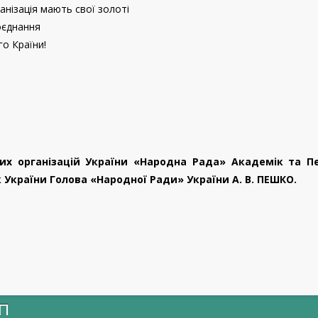
нізація мають свої золоті
поєднання
го Країни!
их організацій України «Народна Рада» Академік та 
 України Голова «Народної Ради» України А. В. ПЕШКО.
ИП