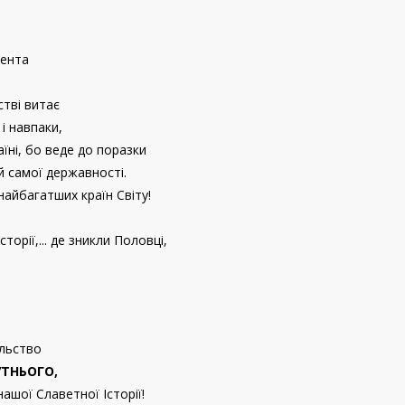
дента
стві витає
 і навпаки,
їні, бо веде до поразки
й самої державності.
найбагатших країн Світу!
торії,... де зникли Половці,
ільство
ТНЬОГО,
нашої Славетної Історії!