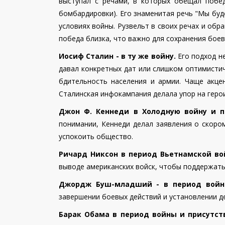
выступал с речами, в которых обещал побед
бомбардировки). Его знаменитая речь "Мы буд
условиях войны. Рузвельт в своих речах и обр
победа близка, что важно для сохранения боев
Иосиф Сталин - в ту же войну.
Его подход не
давал конкретных дат или слишком оптимисти
бдительность населения и армии. Чаще акце
Сталинская инфокампания делала упор на геро
Джон Ф. Кеннеди в Холодную войну и п
понимании, Кеннеди делал заявления о скоро
успокоить общество.
Ричард Никсон в период Вьетнамской вой
выводе американских войск, чтобы поддержать
Джордж Буш-младший - в период войны 
завершении боевых действий и установлении д
Барак Обама в период войны и присутств