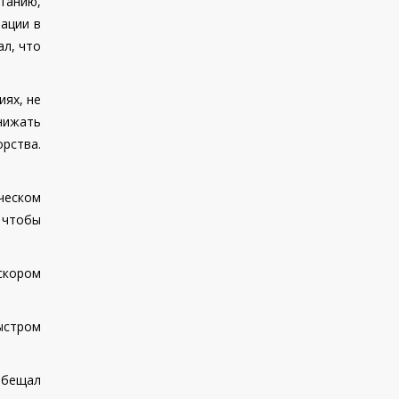
танию,
нации в
ал, что
иях, не
нижать
рства.
ческом
 чтобы
скором
ыстром
бещал