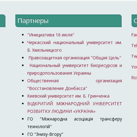
Партнеры
"Инициатива 16 июля"
Fa
Черкасский национальный университет им.
Te
Б. Хмельницкого
Tw
Правозащитная организация "Общая Цель"
Национальный университет биоресурсов и
Yo
природопользования Украины
Rs
Общественная организация
"Восстановление Донбасса"
Киевский университет им. Б. Гринченка
ВІДКРИТИЙ МІЖНАРОДНИЙ УНІВЕРСИТЕТ
РОЗВИТКУ ЛЮДИНИ «УКРАЇНА»
ГО "Міжнародна асоціація трансферу
технологій"
ГО "Знизу-Вгору"