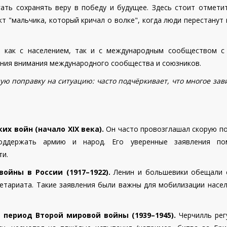
ть сохранять веру в победу и будущее. Здесь стоит отметит
т "мальчика, который кричал о волке", когда люди перестанут
я
как с населением, так и с международным сообществом с
ения внимания международного сообщества и союзников.
ую поправку на ситуацию: часто подчёркивает, что многое зав
ких войн (начало
XIX
века).
Он часто провозглашал скорую по
оддержать армию и народ. Его уверенные заявления по
ти.
йны в России (1917–1922).
Ленин и большевики обещали 
летариата. Такие заявления были важны для мобилизации насел
 период Второй мировой войны (1939–1945).
Черчилль рег