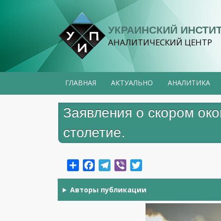
Перейти
к
УКРАИНСКИЙ ИНСТИ
основному
АНАЛИТИЧЕСКИЙ ЦЕНТР
содержанию
ГЛАВНАЯ
АКТУАЛЬНО
АНАЛИТИКА
Заявления о скором око
столетие.
Share
Facebook
Telegram
Viber
Twitter
Авторы публикации