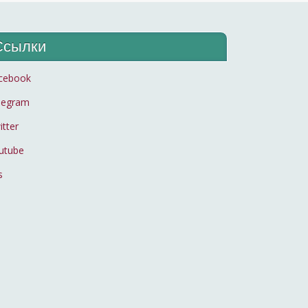
Ссылки
cebook
legram
itter
utube
s