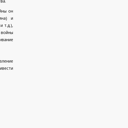
ва.
йны он
ина) и
 т.д.),
 войны
ивание
вление
ривести