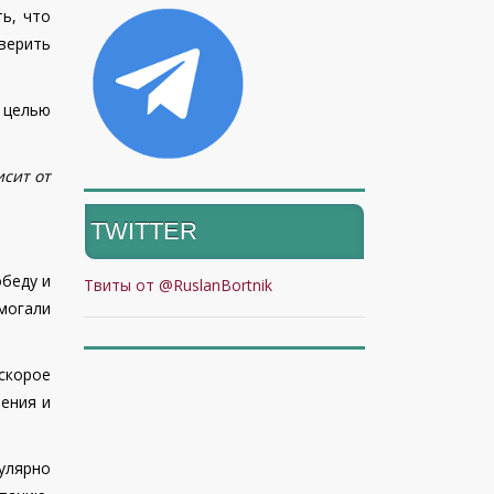
ь, что
 верить
 целью
исит от
TWITTER
беду и
Твиты от @RuslanBortnik
могали
скорое
ения и
улярно