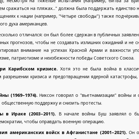
у, несмотря на тяжёлые испытания (например, битва за Бри
ем сражаться на пляжах..." должна была поддержать единство 
ащениях к нации (например, "Четыре свободы") также подчёркив
ого духа американцев.
сколько отличался: он был более сдержан в публичных заявлен
чных прогнозов, чтобы не создавать излишних ожиданий и не с
нтировал внимание на успехах Красной Армии и важности упо
изме, патриотизме и неизбежности победы Советского Союза.
ри Карибском кризисе.
Хотя это не была война в класси
м разрешении кризиса и предотвращении ядерной катастрофы,
ны (1969–1974).
Никсон говорил о "вьетнамизации" войны и 
 общественную поддержку и снизить протесты.
в Ираке (2003–2011).
В начале войны Буш заявлял о б
емократии, чтобы оправдать военную операцию.
ия американских войск в Афганистане (2001–2021).
Он о