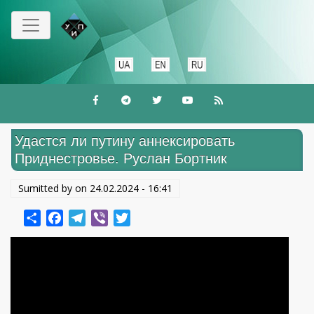
Перейти
к
основному
содержанию
Удастся ли путину аннексировать
Приднестровье. Руслан Бортник
Sumitted by on
24.02.2024 - 16:41
Share
Facebook
Telegram
Viber
Twitter