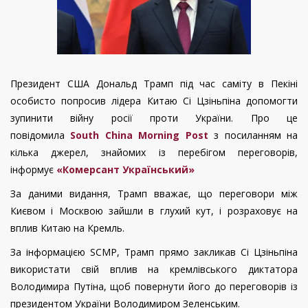
Президент США Дональд Трамп під час саміту в Пекіні
особисто попросив лідера Китаю Сі Цзіньпіна допомогти
зупинити війну росії проти України. Про це
повідомила
South China Morning Post
з посиланням на
кілька джерел, знайомих із перебігом переговорів,
інформує
«Комерсант Український»
За даними видання, Трамп вважає, що переговори між
Києвом і Москвою зайшли в глухий кут, і розраховує на
вплив Китаю на Кремль.
За інформацією SCMP, Трамп прямо закликав Сі Цзіньпіна
використати свій вплив на кремлівського диктатора
Володимира Путіна, щоб повернути його до переговорів із
президентом України Володимиром Зеленським.