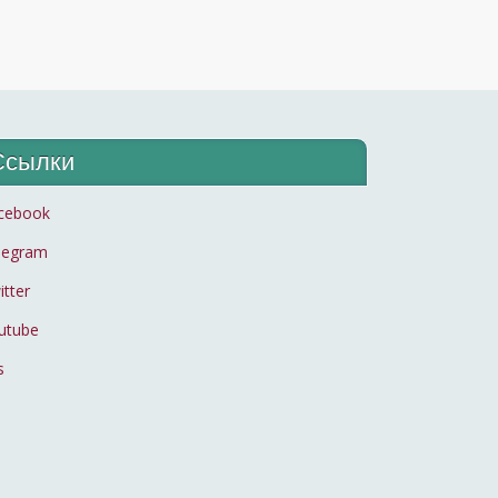
Ссылки
cebook
legram
itter
utube
s