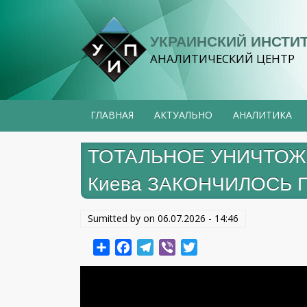
Перейти
к
УКРАИНСКИЙ ИНСТИ
основному
АНАЛИТИЧЕСКИЙ ЦЕНТР
содержанию
ГЛАВНАЯ
АКТУАЛЬНО
АНАЛИТИКА
ТОТАЛЬНОЕ УНИЧТОЖЕН
Киева ЗАКОНЧИЛОСЬ ПВ
Sumitted by on
06.07.2026 - 14:46
Share
Facebook
Telegram
Viber
Twitter