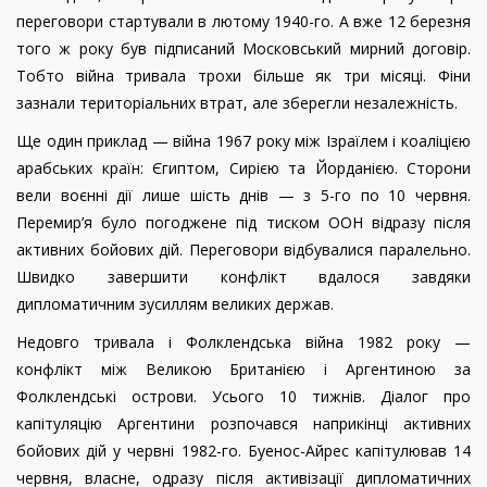
переговори стартували в лютому 1940-го. А вже 12 березня
того ж року був підписаний Московський мирний договір.
Тобто війна тривала трохи більше як три місяці. Фіни
зазнали територіальних втрат, але зберегли незалежність.
Ще один приклад — війна 1967 року між Ізраїлем і коаліцією
арабських країн: Єгиптом, Сирією та Йорданією. Сторони
вели воєнні дії лише шість днів — з 5-го по 10 червня.
Перемир’я було погоджене під тиском ООН відразу після
активних бойових дій. Переговори відбувалися паралельно.
Швидко завершити конфлікт вдалося завдяки
дипломатичним зусиллям великих держав.
Недовго тривала і Фолклендська війна 1982 року —
конфлікт між Великою Британією і Аргентиною за
Фолклендські острови. Усього 10 тижнів. Діалог про
капітуляцію Аргентини розпочався наприкінці активних
бойових дій у червні 1982-го. Буенос-Айрес капітулював 14
червня, власне, одразу після активізації дипломатичних