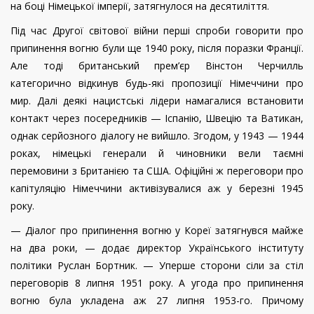
на боці Німецької імперії, затягнулося на десятиліття.
Під час Другої світової війни перші спроби говорити про
припинення вогню були ще 1940 року, після поразки Франції.
Але тоді британський прем’єр Вінстон Черчилль
категорично відкинув будь-які пропозиції Німеччини про
мир. Далі деякі нацистські лідери намагалися встановити
контакт через посередників — Іспанію, Швецію та Ватикан,
однак серйозного діалогу не вийшло. Згодом, у 1943 — 1944
роках, німецькі генерали й чиновники вели таємні
перемовини з Британією та США. Офіційні ж переговори про
капітуляцію Німеччини активізувалися аж у березні 1945
року.
— Діалог про припинення вогню у Кореї затягнувся майже
на два роки, — додає директор Українського інституту
політики Руслан Бортник. — Уперше сторони сіли за стіл
переговорів 8 липня 1951 року. А угода про припинення
вогню була укладена аж 27 липня 1953-го. Причому