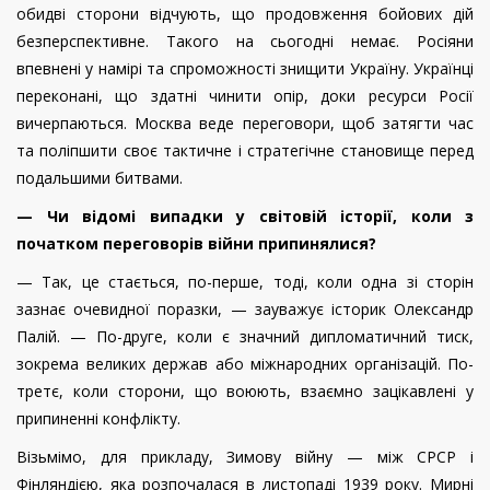
обидві сторони відчують, що продовження бойових дій
безперспективне. Такого на сьогодні немає. Росіяни
впевнені у намірі та спроможності знищити Україну. Українці
переконані, що здатні чинити опір, доки ресурси Росії
вичерпаються. Москва веде переговори, щоб затягти час
та поліпшити своє тактичне і стратегічне становище перед
подальшими битвами.
— Чи відомі випадки у світовій історії, коли з
початком переговорів війни припинялися?
— Так, це стається, по-перше, тоді, коли одна зі сторін
зазнає очевидної поразки, — зауважує історик Олександр
Палій. — По-друге, коли є значний дипломатичний тиск,
зокрема великих держав або міжнародних організацій. По-
третє, коли сторони, що воюють, взаємно зацікавлені у
припиненні конфлікту.
Візьмімо, для прикладу, Зимову війну — між СРСР і
Фінляндією, яка розпочалася в листопаді 1939 року. Мирні