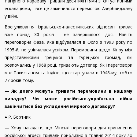
Нагірного Карабаху тривали десятиліттями зі ситуативними
ескалаціями, і все це закінчилося перемогою Азербайджану
у війні.
Врегулювання ізраїльсько-палестинських відносин триває
вже понад 30 років і не завершилося досі. Навіть
переговорна фаза, яка відбувалася в Осло з 1993 року по
1995-й, не увінчалася успіхом. Перемовини щодо Кіпру між
представниками грецької та турецької громад, які
розпочались у 1968 році, тривають дотепер. Як і переговори
між Пакистаном та Індією, що стартували в 1948-му, тобто
77 років тому.
— Як довго можуть тривати перемовини в нашому
випадку? Чи може російсько-українська війна
закінчитися без укладення мирного договору?
● Р. Бортник:
— Хочу нагадати, що Мінські переговори для припинення
російської агресії тривали приблизно з травня 2014 року до