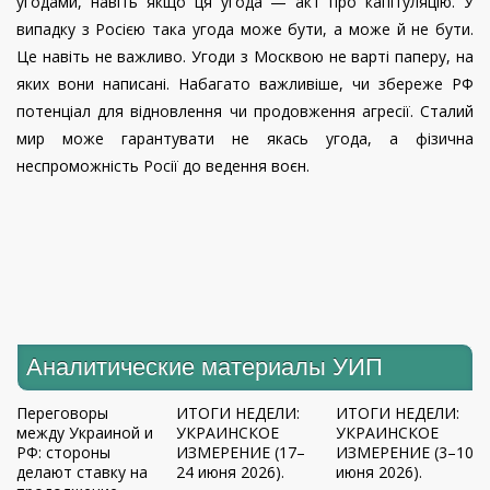
угодами, навіть якщо ця угода — акт про капітуляцію. У
випадку з Росією така угода може бути, а може й не бути.
Це навіть не важливо. Угоди з Москвою не варті паперу, на
яких вони написані. Набагато важливіше, чи збереже РФ
потенціал для відновлення чи продовження агресії. Сталий
мир може гарантувати не якась угода, а фізична
неспроможність Росії до ведення воєн.
Аналитические материалы УИП
Переговоры
ИТОГИ НЕДЕЛИ:
ИТОГИ НЕДЕЛИ:
между Украиной и
УКРАИНСКОЕ
УКРАИНСКОЕ
РФ: стороны
ИЗМЕРЕНИЕ (17–
ИЗМЕРЕНИЕ (3–10
делают ставку на
24 июня 2026).
июня 2026).