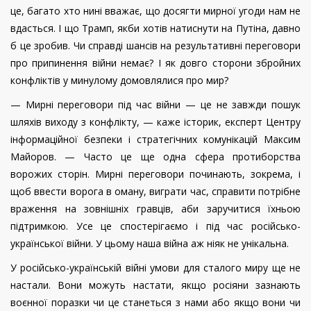
це, багато хто нині вважає, що досягти мирної угоди нам не
вдасться. І що Трамп, якби хотів натиснути на Путіна, давно
б це зробив. Чи справді шансів на результативні переговори
про припинення війни немає? І як довго сторони збройних
конфліктів у минулому домовлялися про мир?
— Мирні переговори під час війни — це не завжди пошук
шляхів виходу з конфлікту, — каже історик, експерт Центру
інформаційної безпеки і стратегічних комунікацій Максим
Майоров. — Часто це ще одна сфера протиборства
ворожих сторін. Мирні переговори починають, зокрема, і
щоб ввести ворога в оману, виграти час, справити потрібне
враження на зовнішніх гравців, аби заручитися їхньою
підтримкою. Усе це спостерігаємо і під час російсько-
української війни. У цьому наша війна аж ніяк не унікальна.
У російсько-українській війні умови для сталого миру ще не
настали. Вони можуть настати, якщо росіяни зазнають
воєнної поразки чи це станеться з нами або якщо вони чи