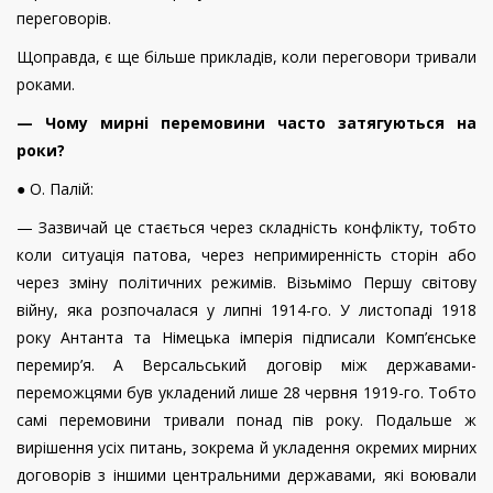
переговорів.
Щоправда, є ще більше прикладів, коли переговори тривали
роками.
— Чому мирні перемовини часто затягуються на
роки?
● О. Палій:
— Зазвичай це стається через складність конфлікту, тобто
коли ситуація патова, через непримиренність сторін або
через зміну політичних режимів. Візьмімо Першу світову
війну, яка розпочалася у липні 1914-го. У листопаді 1918
року Антанта та Німецька імперія підписали Комп’єнське
перемир’я. А Версальський договір між державами-
переможцями був укладений лише 28 червня 1919-го. Тобто
самі перемовини тривали понад пів року. Подальше ж
вирішення усіх питань, зокрема й укладення окремих мирних
договорів з іншими центральними державами, які воювали