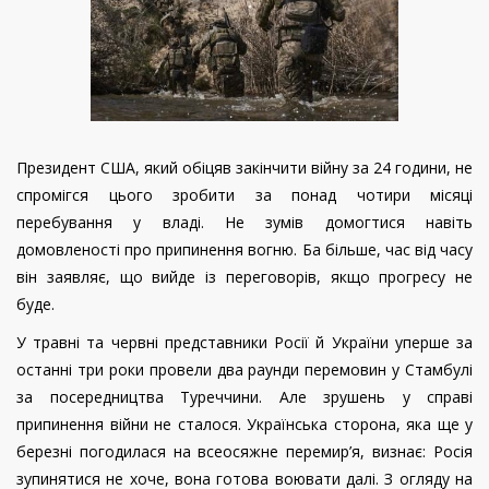
Президент США, який обіцяв закінчити війну за 24 години, не
спромігся цього зробити за понад чотири місяці
перебування у владі. Не зумів домогтися навіть
домовленості про припинення вогню. Ба більше, час від часу
він заявляє, що вийде із переговорів, якщо прогресу не
буде.
У травні та червні представники Росії й України уперше за
останні три роки провели два раунди перемовин у Стамбулі
за посередництва Туреччини. Але зрушень у справі
припинення війни не сталося. Українська сторона, яка ще у
березні погодилася на всеосяжне перемир’я, визнає: Росія
зупинятися не хоче, вона готова воювати далі. З огляду на