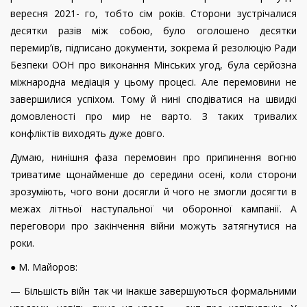
вересня 2021- го, тобто сім років. Сторони зустрічалися
десятки разів між собою, було оголошено десятки
перемир’їв, підписано документи, зокрема й резолюцію Ради
Безпеки ООН про виконання Мінських угод, була серйозна
міжнародна медіація у цьому процесі. Але перемовини не
завершилися успіхом. Тому й нині сподіватися на швидкі
домовленості про мир не варто. З таких тривалих
конфліктів виходять дуже довго.
Думаю, нинішня фаза перемовин про припинення вогню
триватиме щонайменше до середини осені, коли сторони
зрозуміють, чого вони досягли й чого не змогли досягти в
межах літньої наступальної чи оборонної кампанії. А
переговори про закінчення війни можуть затягнутися на
роки.
● М. Майоров:
— Більшість війн так чи інакше завершуються формальними