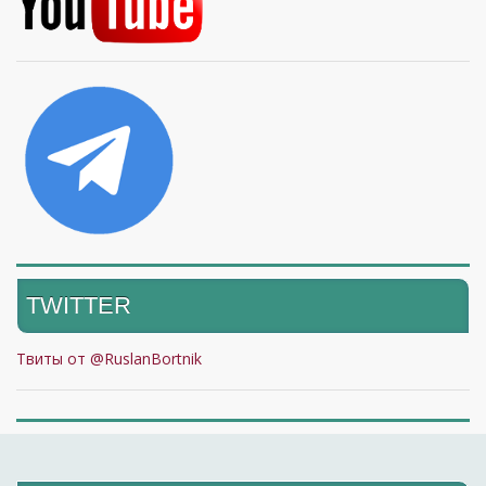
TWITTER
Твиты от @RuslanBortnik