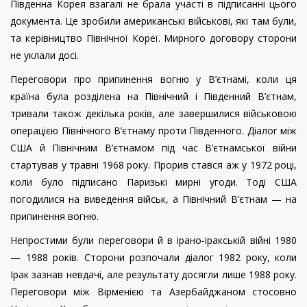
Південна Корея взагалі не брала участі в підписанні цього
документа. Це зробили американські військові, які там були,
та керівництво Північної Кореї. Мирного договору сторони
не уклали досі.
Переговори про припинення вогню у В’єтнамі, коли ця
країна була розділена на Північний і Південний В’єтнам,
тривали також декілька років, але завершилися військовою
операцією Північного В’єтнаму проти Південного. Діалог між
США й Північним В’єтнамом під час В’єтнамської війни
стартував у травні 1968 року. Прорив стався аж у 1972 році,
коли було підписано Паризькі мирні угоди. Тоді США
погодилися на виведення військ, а Північний В’єтнам — на
припинення вогню.
Непростими були переговори й в ірано-іракській війні 1980
— 1988 років. Сторони розпочали діалог 1982 року, коли
Ірак зазнав невдачі, але результату досягли лише 1988 року.
Переговори між Вірменією та Азербайджаном стосовно