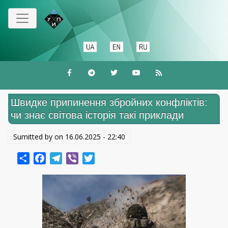
Перейти
к
основному
содержанию
Швидке припинення збройних конфліктів:
чи знає світова історія такі приклади
Sumitted by on
16.06.2025 - 22:40
Share
Facebook
Telegram
Viber
Twitter