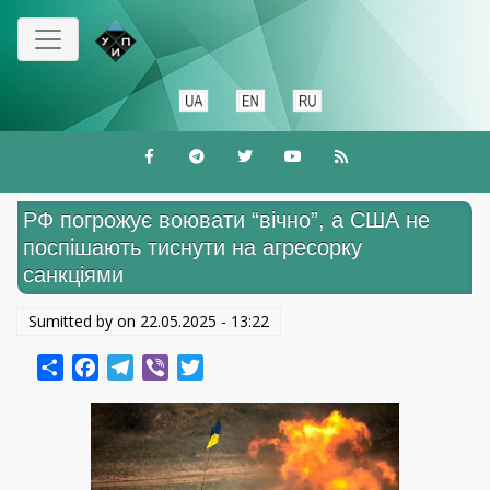
Перейти
к
основному
содержанию
РФ погрожує воювати “вічно”, а США не
поспішають тиснути на агресорку
санкціями
Sumitted by on
22.05.2025 - 13:22
Share
Facebook
Telegram
Viber
Twitter