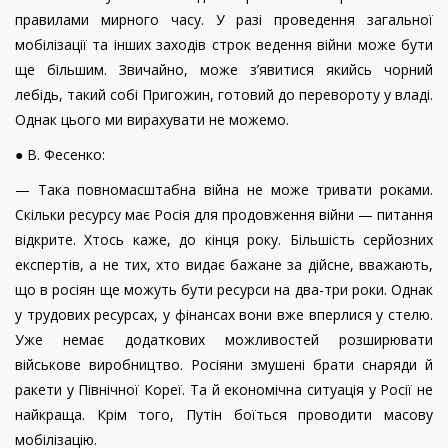
правилами мирного часу. У разі проведення загальної
мобілізації та інших заходів строк ведення війни може бути
ще більшим. Звичайно, може з’явитися якийсь чорний
лебідь, такий собі Пригожин, готовий до перевороту у владі.
Однак цього ми вирахувати не можемо.
● В. Фесенко:
— Така повномасштабна війна не може тривати роками.
Скільки ресурсу має Росія для продовження війни — питання
відкрите. Хтось каже, до кінця року. Більшість серйозних
експертів, а не тих, хто видає бажане за дійсне, вважають,
що в росіян ще можуть бути ресурси на два-три роки. Однак
у трудових ресурсах, у фінансах вони вже вперлися у стелю.
Уже немає додаткових можливостей розширювати
військове виробництво. Росіяни змушені брати снаряди й
ракети у Північної Кореї. Та й економічна ситуація у Росії не
найкраща. Крім того, Путін боїться проводити масову
мобілізацію.