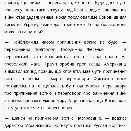
заявив, що вийде з переговорів, якщо не буде досягнуто
прогресу. Аналітики кажуть: надій на швидке завершення
війни стає дедалі менше. Росія посилюватиме бойові дії для
тиску на Україну, війна далі триватиме. То на скільки вона
може затягнутися?
— Найближчим часом припинення вогню не буде, —
переконаний політолог Володимир Фесенко. — І в
перспективі така можливість теж не гарантована. На
превеликий жаль, Трамп зробив крок назад. Американці
відмовилися від позиції, що спочатку має бути припинення
вогню, а потім — мирні переговори. Фактично вони
погодились на те, що мають бути одночасно і переговори
про припинення вогню, і переговори про закінчення війни
загалом, про якісь умови миру. А це означає, що Росія і далі
затягуватиме час на переговорах.
— Шанси на припинення вогню насправді є, — вважає
директор Українського інституту політики Руслан Бортник.