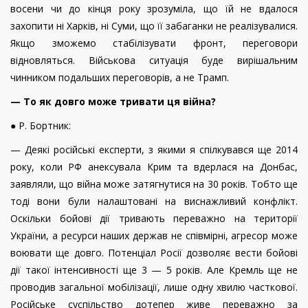
восени чи до кінця року зрозуміла, що їй не вдалося
захопити ні Харків, ні Суми, що її забаганки не реалізувалися.
Якщо зможемо стабілізувати фронт, переговори
відновляться. Військова ситуація буде вирішальним
чинником подальших переговорів, а не Трамп.
— То як довго може тривати ця війна?
● Р. Бортник:
— Деякі російські експерти, з якими я спілкувався ще 2014
року, коли РФ анексувала Крим та вдерлася на Донбас,
заявляли, що війна може затягнутися на 30 років. Тобто ще
тоді вони були налаштовані на виснажливий конфлікт.
Оскільки бойові дії тривають переважно на території
України, а ресурси наших держав не співмірні, агресор може
воювати ще довго. Потенціал Росії дозволяє вести бойові
дії такої інтенсивності ще 3 — 5 років. Але Кремль ще не
проводив загальної мобілізації, лише одну хвилю часткової.
Російське суспільство дотепер живе переважно за