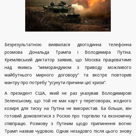
Безрезультатною виявилася двогодинна телефонна
розмова Дональда Трампа і Володимира Путіна.
Кремлівський диктатор заявив, що Москва працюватиме
над якимсь “меморандумом з приводу можливого
майбутнього мирного договору” та вкотре повторив
мантру про потребу “усунути причини цієї кризи”.
А президент США, який не раз указував Володимирові
Зеленському, що той не має карт у переговорах, жодного
козиря для тиску на Путіна не використав. Ба більше, він
готовий домовлятися з Росією про торгівлю та економічну
співпрацю. Розмову з Путіним щодо припинення вогню
Трамп назвав чудовою. Однак незадовго після цього знову