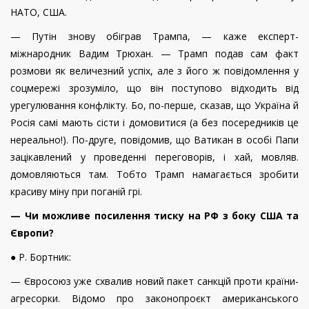
НАТО, США.
— Путін знову обіграв Трампа, — каже експерт-
міжнародник Вадим Трюхан. — Трамп подав сам факт
розмови як величезний успіх, але з його ж повідомлення у
соцмережі зрозуміло, що він поступово відходить від
урегулювання конфлікту. Бо, по-перше, сказав, що Україна й
Росія самі мають сісти і домовитися (а без посередників це
нереально!). По-друге, повідомив, що Ватикан в особі Папи
зацікавлений у проведенні переговорів, і хай, мовляв.
домовляються там. Тобто Трамп намагається зробити
красиву міну при поганій грі.
— Чи можливе посилення тиску на РФ з боку США та
Європи?
● Р. Бортник:
— Євросоюз уже схвалив новий пакет санкцій проти країни-
агресорки. Відомо про законопроєкт американського