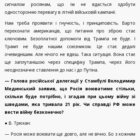
сигналом росіянам, що їм не вдасться здобути
односторонню перевагу в літній військовій кампанії.
Нам треба проявити і гнучкість, і принциповість. Варто
переконати американців, що питання про зброю стає
ключовим. Безоплатної допомоги від Трампа не буде. І
Трамп не буде нашим союзником. Це стає дедалі
очевиднішим. Але нічого не вдієш. Така ситуація. Вона стає
ще заплутанішою через специфіку Трампа, через його
неоднозначне ставлення до нас і до Путіна.
— Голова російської делегації у Стамбулі Володимир
Мединський заявив, що Росія воюватиме стільки,
скільки буде потрібно, і згадав при цьому війну зі
шведами, яка тривала 21 рік. Чи справді РФ може
вести війну безконечно?
● В. Трюхан:
— Росія може воювати ще довго, але не вічно. Бо з кожним