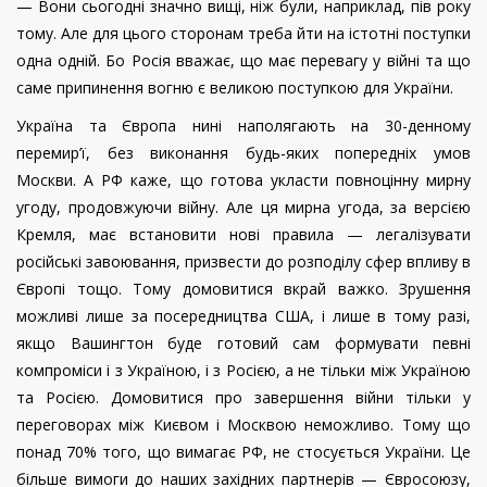
— Вони сьогодні значно вищі, ніж були, наприклад, пів року
тому. Але для цього сторонам треба йти на істотні поступки
одна одній. Бо Росія вважає, що має перевагу у війні та що
саме припинення вогню є великою поступкою для України.
Україна та Європа нині наполягають на 30-денному
перемир’ї, без виконання будь-яких попередніх умов
Москви. А РФ каже, що готова укласти повноцінну мирну
угоду, продовжуючи війну. Але ця мирна угода, за версією
Кремля, має встановити нові правила — легалізувати
російські завоювання, призвести до розподілу сфер впливу в
Європі тощо. Тому домовитися вкрай важко. Зрушення
можливі лише за посередництва США, і лише в тому разі,
якщо Вашингтон буде готовий сам формувати певні
компроміси і з Україною, і з Росією, а не тільки між Україною
та Росією. Домовитися про завершення війни тільки у
переговорах між Києвом і Москвою неможливо. Тому що
понад 70% того, що вимагає РФ, не стосується України. Це
більше вимоги до наших західних партнерів — Євросоюзу,