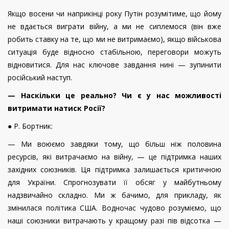
Якщо восени чи наприкінці року Путін розумітиме, що йому
не вдається виграти війну, а ми не сиплемося (він вже
робить ставку на те, що ми не витримаємо), якщо військова
ситуація буде відносно стабільною, переговори можуть
відновитися. Для нас ключове завдання нині — зупинити
російський наступ.
— Наскільки це реально? Чи є у нас можливості
витримати натиск Росії?
● Р. Бортник:
— Ми воюємо завдяки тому, що більш ніж половина
ресурсів, які витрачаємо на війну, — це підтримка наших
західних союзників. Ця підтримка залишається критичною
для України. Спрогнозувати її обсяг у майбутньому
надзвичайно складно. Ми ж бачимо, для прикладу, як
змінилася політика США. Водночас чудово розуміємо, що
наші союзники витрачають у кращому разі пів відсотка —