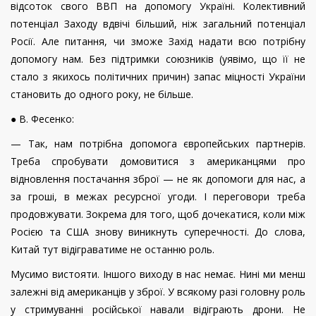
відсоток свого ВВП на допомогу Україні. Колективний
потенціал Заходу вдвічі більший, ніж загальний потенціал
Росії. Але питання, чи зможе Захід надати всю потрібну
допомогу нам. Без підтримки союзників (уявімо, що її не
стало з якихось політичних причин) запас міцності України
становить до одного року, не більше.
● В. Фесенко:
— Так, нам потрібна допомога європейських партнерів.
Треба спробувати домовитися з американцями про
відновлення постачання зброї — не як допомоги для нас, а
за гроші, в межах ресурсної угоди. І переговори треба
продовжувати. Зокрема для того, щоб дочекатися, коли між
Росією та США знову виникнуть суперечності. До слова,
Китай тут відіграватиме не останню роль.
Мусимо вистояти. Іншого виходу в нас немає. Нині ми менш
залежні від американців у зброї. У всякому разі головну роль
у стримуванні російської навали відіграють дрони. Не