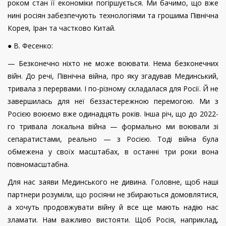
роком стан її економіки погіршується. Ми бачимо, що вже
нині росіян забезпечують технологіями та грошима Північна
Корея, Іран та частково Китай.
● В. Фесенко:
— Безконечно ніхто не може воювати. Нема безконечних
війн. До речі, Північна війна, про яку згадував Мединський,
тривала з перервами. І по-різному складалася для Росії. Й не
завершилась для неї беззастережною перемогою. Ми з
Росією воюємо вже одинадцять років. Інша річ, що до 2022-
го тривала локальна війна — формально ми воювали зі
сепаратистами, реально — з Росією. Тоді війна була
обмежена у своїх масштабах, в останні три роки вона
повномасштабна.
Для нас заяви Мединського не дивина. Головне, щоб наші
партнери розуміли, що росіяни не збираються домовлятися,
а хочуть продовжувати війну й все ще мають надію нас
зламати. Нам важливо вистояти. Щоб Росія, наприклад,