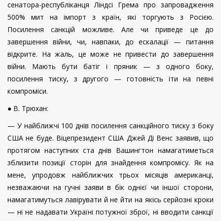
сенатора-республіканця Ліндсі Грема про запровадження
500% мит на імпорт з країн, які торгують з Ро­сією.
Посилення санкцій можливе. Але чи приведе це до
завершення війни, чи, навпаки, до ескалації — питання
відкрите. На жаль, це може не привести до завершення
війни. Мають бути батіг і пряник — з одного боку,
посилення тиску, з другого — готовність іти на певні
компроміси.
● В. Трюхан:
— У найближчі 100 днів посилення санкційного тиску з боку
США не буде. Віцепрезидент США Джей Ді Венс заявив, що
протягом наступних ста днів Вашингтон намагатиметься
зблизити позиції сторін для знайдення компромісу. Як на
мене, упродовж найближчих трьох місяців американці,
незважаючи на гучні заяви в бік однієї чи іншої сторони,
намагатимуться лавірувати й не йти на якісь серйозні кроки
— ні не надавати Україні потужної зброї, ні вводити санкції