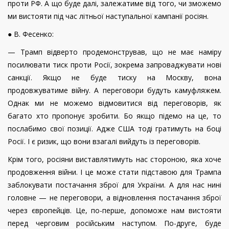
проти РФ. А що буде далі, залежатиме від того, чи зможемо
ми вистояти під час літньої наступальної кампанії росіян.
● В. Фесенко:
— Трамп відверто продемонстрував, що не має наміру
посилювати тиск проти Росії, зокрема запроваджувати нові
санкції. Якщо не буде тиску на Москву, вона
продовжуватиме війну. А переговори будуть камуфляжем.
Однак ми не можемо відмовитися від переговорів, як
багато хто пропонує зробити. Бо якщо підемо на це, то
послабимо свої позиції. Адже США тоді гратимуть на боці
Росії. І є ризик, що вони взагалі вийдуть із переговорів.
Крім того, росіяни виставлятимуть нас стороною, яка хоче
продовження війни. І це може стати підставою для Трампа
заблокувати постачання зброї для України. А для нас нині
головне — не переговори, а відновлення постачання зброї
через європейців. Це, по-перше, допоможе нам вистояти
перед черговим російським наступом. По-друге, буде