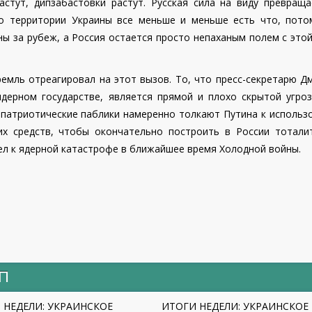
стут, дипзабастовки растут. Русская сила на виду превраща
по территории Украины все меньше и меньше есть что, пото
ы за рубеж, а Россия остается просто непаханым полем с это
ремль отреагировал на этот вызов. То, что пресс-секретарю 
дерном государстве, является прямой и плохо скрытой угроз
 патриотические паблики намеренно толкают Путина к использ
их средств, чтобы окончательно построить в России тотали
шел к ядерной катастрофе в ближайшее время Холодной войны.
ИП
 НЕДЕЛИ: УКРАИНСКОЕ
ИТОГИ НЕДЕЛИ: УКРАИНСКОЕ