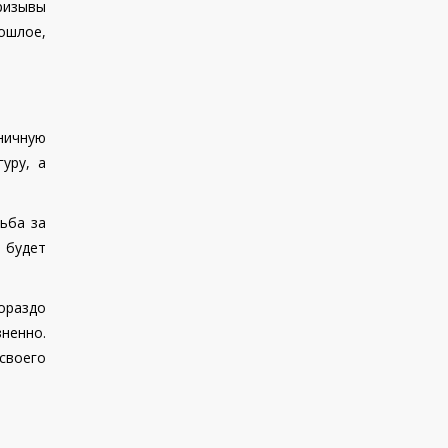
ризывы
рошлое,
ничную
уру, а
ьба за
 будет
гораздо
ненно.
своего