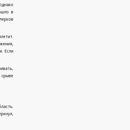
однако
ошло в
клерков
летит.
жения,
и. Если
ивать,
 срыве
ласть.
ркнул,