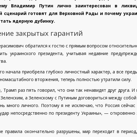
ему Владимир Путин лично заинтересован в ликви
й сценарий готовят для Верховной Рады и почему укра
тать ядерную дубинку.
ение закрытых гарантий
ерасимович обратился к гостю с прямым вопросом относительно
ить украинского президента, учитывая недавние предупрежд
ва.
ого начала приобрела глубоко личностный характер, а все пре
номасштабного вторжения, теперь полностью утратили силу.
 Трамп раз пять говорил, что они так ненавидят друг друга. И
 Зеленским, а Зеленскому с Путиным договориться между собой
ень много личного. Поэтому я не исключаю, что Россия сейчас
 удар непосредственно по президенту Украины», — откровенно 
ые правила окончательно разрушены, мир переходит в период,