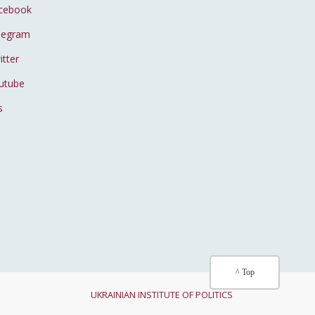
cebook
legram
itter
utube
s
^ Top
UKRAINIAN INSTITUTE OF POLITICS