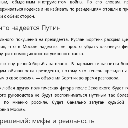
ным, обыденным инструментом войны. По его словам, п
ерживаться кодекса и не избивать по резиденциям отошли в п
и с обеих сторон.
что надеется Путин
льного покушения на президента, Руслан Бортник раскрыл ци
снил, что в Москве надеются не просто убрать ключевую фиг
нутри с помощью конституционного хаоса.
леск внутренней борьбы за власть. В парламенте начнется бор
щим обязанности президента, потому что теперь президента
ым в свое время», — объяснил Бортник во время разговора.
о любая другая политическая фигура после Зеленского будет 
ого руководства не будут восприниматься Путиным так болез
а, по мнению россиян, будет банально запуган судьбой 
ловия Москвы.
решений: мифы и реальность