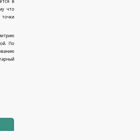
ется в
му что
й точки
Дмитрию
ой. По
ованию
тарный