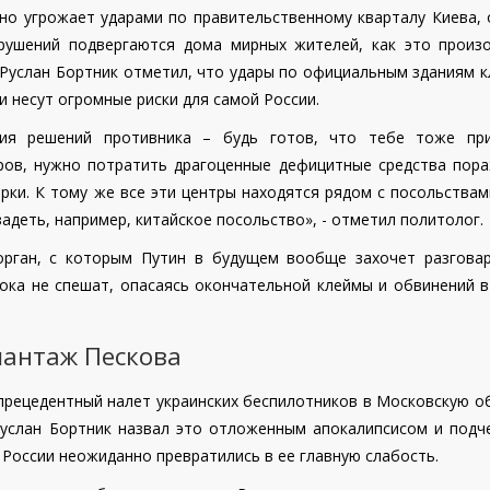
но угрожает ударами по правительственному кварталу Киева, 
зрушений подвергаются дома мирных жителей, как это произ
 Руслан Бортник отметил, что удары по официальным зданиям 
 несут огромные риски для самой России.
ия решений противника – будь готов, что тебе тоже при
ров, нужно потратить драгоценные дефицитные средства пора
рки. К тому же все эти центры находятся рядом с посольствам
адеть, например, китайское посольство», - отметил политолог.
рган, с которым Путин в будущем вообще захочет разговар
ока не спешат, опасаясь окончательной клеймы и обвинений в
шантаж Пескова
прецедентный налет украинских беспилотников в Московскую об
услан Бортник назвал это отложенным апокалипсисом и подче
России неожиданно превратились в ее главную слабость.