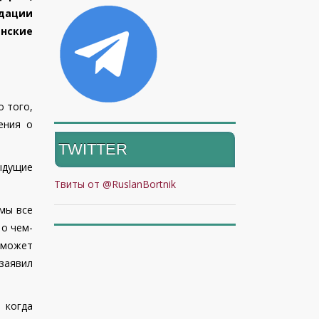
дации
инские
 того,
ения о
TWITTER
дыдущие
Твиты от @RuslanBortnik
 мы все
 о чем-
 может
заявил
 когда