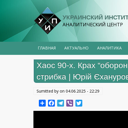
Перейти
к
УКРАИНСКИЙ ИНСТИ
основному
АНАЛИТИЧЕСКИЙ ЦЕНТР
содержанию
ГЛАВНАЯ
АКТУАЛЬНО
АНАЛИТИКА
Хаос 90-х. Крах “оборон
стрибка | Юрій Єхануро
Sumitted by on
04.06.2025 - 22:29
Share
Facebook
Telegram
Viber
Twitter