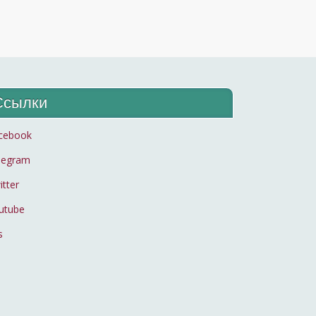
Ссылки
cebook
legram
itter
utube
s