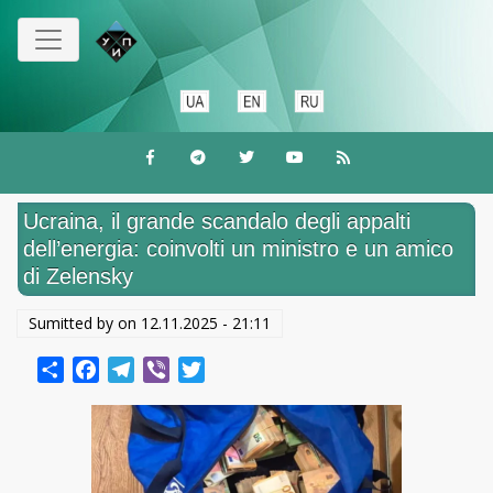
Перейти
к
основному
содержанию
Ucraina, il grande scandalo degli appalti
dell’energia: coinvolti un ministro e un amico
di Zelensky
Sumitted by on
12.11.2025 - 21:11
Share
Facebook
Telegram
Viber
Twitter