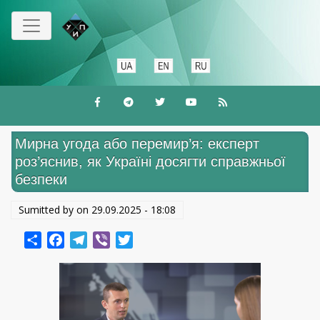
Перейти
к
основному
содержанию
Мирна угода або перемир’я: експерт
роз’яснив, як Україні досягти справжньої
безпеки
Sumitted by on
29.09.2025 - 18:08
Share
Facebook
Telegram
Viber
Twitter