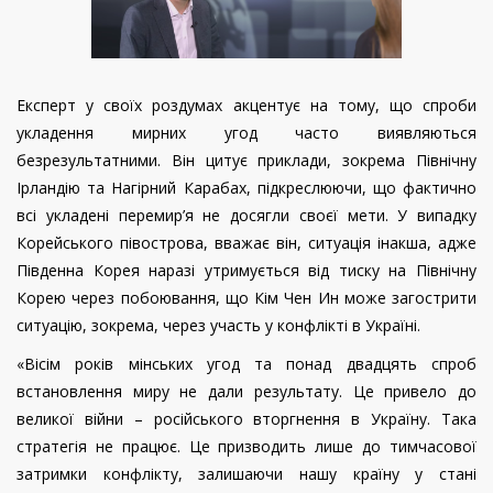
Експерт у своїх роздумах акцентує на тому, що спроби
укладення мирних угод часто виявляються
безрезультатними. Він цитує приклади, зокрема Північну
Ірландію та Нагірний Карабах, підкреслюючи, що фактично
всі укладені перемир’я не досягли своєї мети. У випадку
Корейського півострова, вважає він, ситуація інакша, адже
Південна Корея наразі утримується від тиску на Північну
Корею через побоювання, що Кім Чен Ин може загострити
ситуацію, зокрема, через участь у конфлікті в Україні.
«Вісім років мінських угод та понад двадцять спроб
встановлення миру не дали результату. Це привело до
великої війни – російського вторгнення в Україну. Така
стратегія не працює. Це призводить лише до тимчасової
затримки конфлікту, залишаючи нашу країну у стані