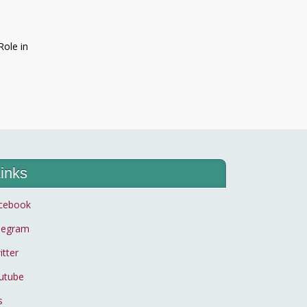
Role in
inks
cebook
legram
itter
utube
s