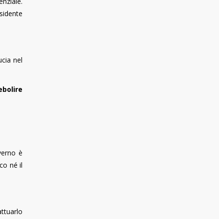
nziale.
sidente
ucia nel
ebolire
verno è
co né il
ttuarlo