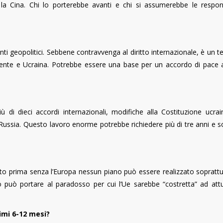
la Cina. Chi lo porterebbe avanti e chi si assumerebbe le respons
nti geopolitici. Sebbene contravvenga al diritto internazionale, è un t
ccidente e Ucraina. Potrebbe essere una base per un accordo di pace 
 di dieci accordi internazionali, modifiche alla Costituzione ucrain
e Russia. Questo lavoro enorme potrebbe richiedere più di tre anni e 
o prima senza l’Europa nessun piano può essere realizzato soprattu
o può portare al paradosso per cui l’Ue sarebbe “costretta” ad att
simi 6-12 mesi?