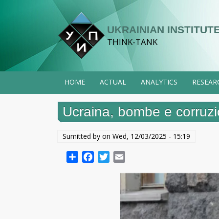
Skip
to
UKRAINIAN INSTITUTE
main
THINK-TANK
content
HOME
ACTUAL
ANALYTICS
RESEAR
Ucraina, bombe e corruzio
Sumitted by on
Wed, 12/03/2025 - 15:19
Share
Facebook
Twitter
Email