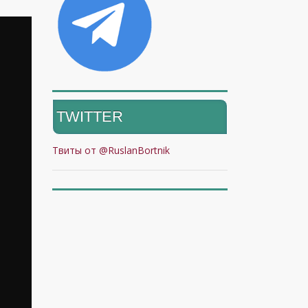
TWITTER
Твиты от @RuslanBortnik