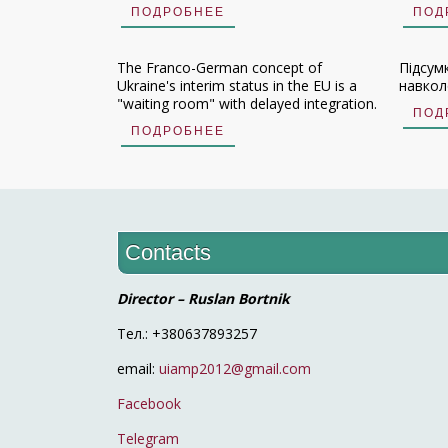
ПОДРОБНЕЕ
ПОД
The Franco-German concept of
Підсум
Ukraine's interim status in the EU is a
навколо
"waiting room" with delayed integration.
ПОД
ПОДРОБНЕЕ
Contacts
Director – Ruslan Bortnik
Тел.: +380637893257
email:
uiamp2012@gmail.com
Facebook
Telegram