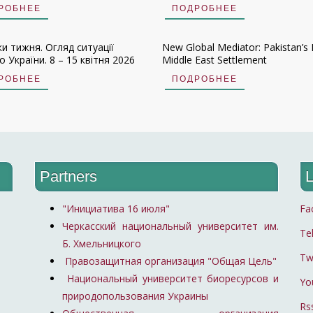
РОБНЕЕ
ПОДРОБНЕЕ
ки тижня. Огляд ситуації
New Global Mediator: Pakistan’s 
 України. 8 – 15 квітня 2026
Middle East Settlement
РОБНЕЕ
ПОДРОБНЕЕ
Partners
L
"Инициатива 16 июля"
Fa
Черкасский национальный университет им.
Te
Б. Хмельницкого
Tw
Правозащитная организация "Общая Цель"
Национальный университет биоресурсов и
Yo
природопользования Украины
Rs