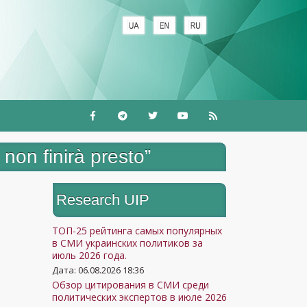
non finirà presto”
Research UIP
ТОП-25 рейтинга самых популярных
в СМИ украинских политиков за
июль 2026 года.
Дата: 06.08.2026 18:36
Обзор цитирования в СМИ среди
политических экспертов в июле 2026