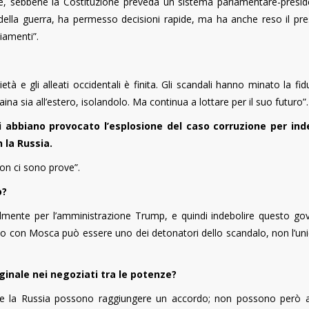
le, sebbene la Costituzione preveda un sistema parlamentare-preside
della guerra, ha permesso decisioni rapide, ma ha anche reso il pre
iamenti”.
tà e gli alleati occidentali è finita. Gli scandali hanno minato la fid
ina sia all’estero, isolandolo. Ma continua a lottare per il suo futuro”.
ti abbiano provocato l’esplosione del caso corruzione per ind
 la Russia.
on ci sono prove”.
o?
almente per l’amministrazione Trump, e quindi indebolire questo go
ordo con Mosca può essere uno dei detonatori dello scandalo, non l’uni
ginale nei negoziati tra le potenze?
ti e la Russia possono raggiungere un accordo; non possono però a