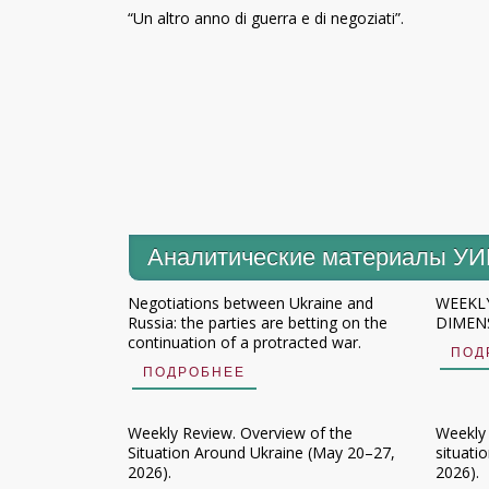
“Un altro anno di guerra e di negoziati”.
Аналитические материалы У
Negotiations between Ukraine and
WEEKLY
Russia: the parties are betting on the
DIMENS
continuation of a protracted war.
ПОД
ПОДРОБНЕЕ
Weekly Review. Overview of the
Weekly
Situation Around Ukraine (May 20–27,
situati
2026).
2026).