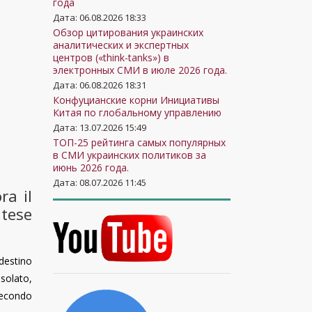
года
Дата: 06.08.2026 18:33
Обзор цитирования украинских
аналитических и экспертных
центров («think-tanks») в
электронных СМИ в июле 2026 года.
Дата: 06.08.2026 18:31
Конфуцианские корни Инициативы
Китая по глобальному управлению
Дата: 13.07.2026 15:49
ТОП-25 рейтинга самых популярных
в СМИ украинских политиков за
июнь 2026 года.
Дата: 08.07.2026 11:45
ra il
ntese
destino
solato,
 secondo