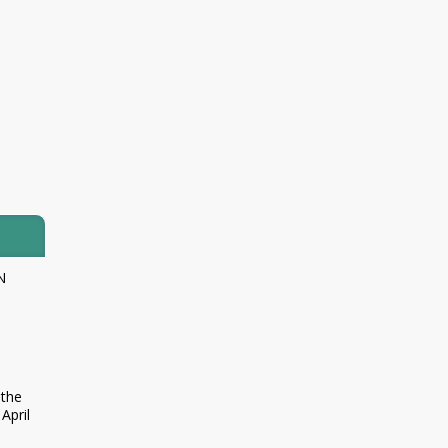
N
 the
April