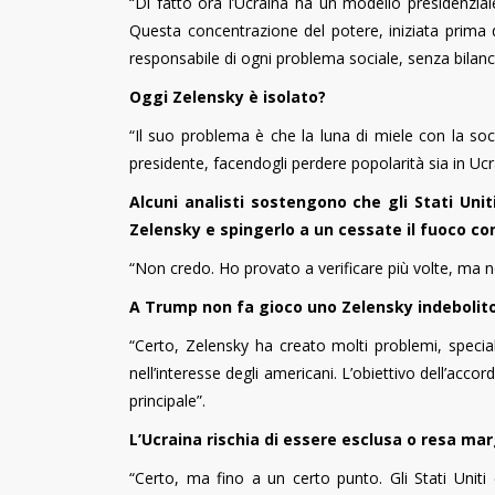
“Di fatto ora l’Ucraina ha un modello presidenzia
Questa concentrazione del potere, iniziata prima 
responsabile di ogni problema sociale, senza bilanc
Oggi Zelensky è isolato?
“Il suo problema è che la luna di miele con la socie
presidente, facendogli perdere popolarità sia in Ucra
Alcuni analisti sostengono che gli Stati Uni
Zelensky e spingerlo a un cessate il fuoco con
“Non credo. Ho provato a verificare più volte, ma n
A Trump non fa gioco uno Zelensky indebolit
“Certo, Zelensky ha creato molti problemi, speci
nell’interesse degli americani. L’obiettivo dell’acc
principale”.
L’Ucraina rischia di essere esclusa o resa mar
“Certo, ma fino a un certo punto. Gli Stati Uni