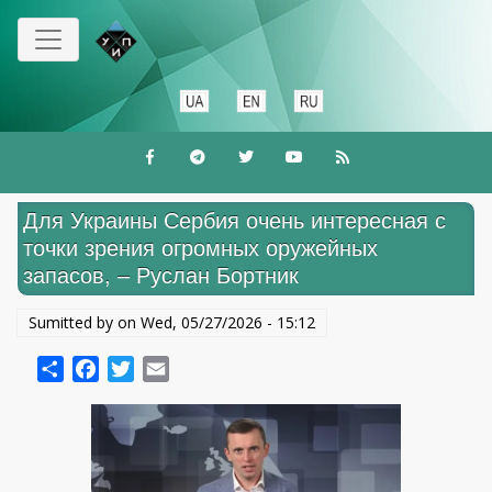
Skip
to
main
content
Для Украины Сербия очень интересная с
точки зрения огромных оружейных
запасов, – Руслан Бортник
Sumitted by on
Wed, 05/27/2026 - 15:12
Share
Facebook
Twitter
Email