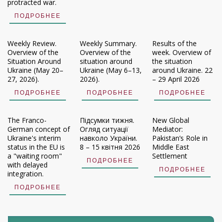
protracted war.
ПОДРОБНЕЕ
Weekly Review.
Weekly Summary.
Results of the
Overview of the
Overview of the
week. Overview of
Situation Around
situation around
the situation
Ukraine (May 20–
Ukraine (May 6–13,
around Ukraine. 22
27, 2026).
2026).
– 29 April 2026
ПОДРОБНЕЕ
ПОДРОБНЕЕ
ПОДРОБНЕЕ
The Franco-
Підсумки тижня.
New Global
German concept of
Огляд ситуації
Mediator:
Ukraine's interim
навколо України.
Pakistan’s Role in
status in the EU is
8 – 15 квітня 2026
Middle East
a "waiting room"
Settlement
ПОДРОБНЕЕ
with delayed
ПОДРОБНЕЕ
integration.
ПОДРОБНЕЕ