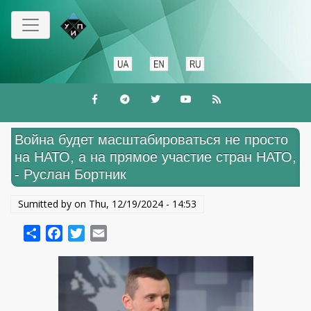
Skip
to
main
content
Война будет масштабироваться не просто
на НАТО, а на прямое участие стран НАТО,
- Руслан Бортник
Sumitted by on
Thu, 12/19/2024 - 14:53
Share
Facebook
Twitter
Email