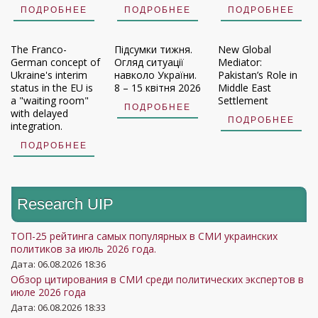
ПОДРОБНЕЕ
ПОДРОБНЕЕ
ПОДРОБНЕЕ
The Franco-
Підсумки тижня.
New Global
German concept of
Огляд ситуації
Mediator:
Ukraine's interim
навколо України.
Pakistan’s Role in
status in the EU is
8 – 15 квітня 2026
Middle East
a "waiting room"
Settlement
ПОДРОБНЕЕ
with delayed
ПОДРОБНЕЕ
integration.
ПОДРОБНЕЕ
Research UIP
ТОП-25 рейтинга самых популярных в СМИ украинских
политиков за июль 2026 года.
Дата: 06.08.2026 18:36
Обзор цитирования в СМИ среди политических экспертов в
июле 2026 года
Дата: 06.08.2026 18:33