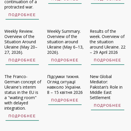
continuation of a
protracted war.
ПОДРОБНЕЕ
Weekly Review.
Weekly Summary.
Results of the
Overview of the
Overview of the
week. Overview of
Situation Around
situation around
the situation
Ukraine (May 20–
Ukraine (May 6–13,
around Ukraine. 22
27, 2026).
2026).
– 29 April 2026
ПОДРОБНЕЕ
ПОДРОБНЕЕ
ПОДРОБНЕЕ
The Franco-
Підсумки тижня.
New Global
German concept of
Огляд ситуації
Mediator:
Ukraine's interim
навколо України.
Pakistan’s Role in
status in the EU is
8 – 15 квітня 2026
Middle East
a "waiting room"
Settlement
ПОДРОБНЕЕ
with delayed
ПОДРОБНЕЕ
integration.
ПОДРОБНЕЕ