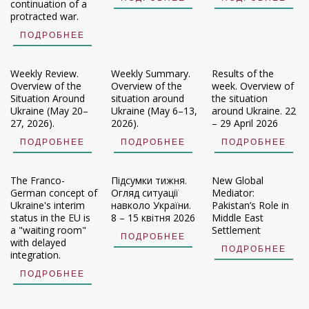
continuation of a
protracted war.
ПОДРОБНЕЕ
Weekly Review.
Weekly Summary.
Results of the
Overview of the
Overview of the
week. Overview of
Situation Around
situation around
the situation
Ukraine (May 20–
Ukraine (May 6–13,
around Ukraine. 22
27, 2026).
2026).
– 29 April 2026
ПОДРОБНЕЕ
ПОДРОБНЕЕ
ПОДРОБНЕЕ
The Franco-
Підсумки тижня.
New Global
German concept of
Огляд ситуації
Mediator:
Ukraine's interim
навколо України.
Pakistan’s Role in
status in the EU is
8 – 15 квітня 2026
Middle East
a "waiting room"
Settlement
ПОДРОБНЕЕ
with delayed
ПОДРОБНЕЕ
integration.
ПОДРОБНЕЕ