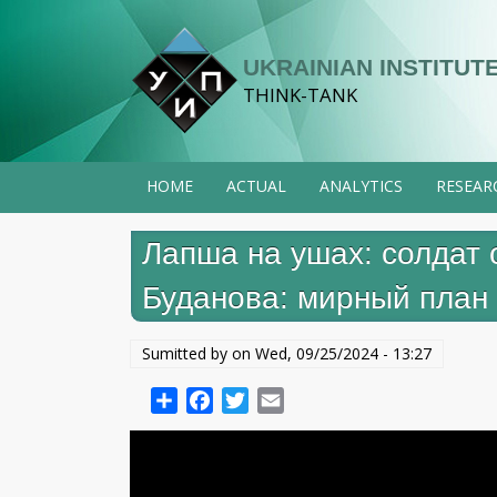
Skip
to
UKRAINIAN INSTITUTE
main
THINK-TANK
content
HOME
ACTUAL
ANALYTICS
RESEAR
Лапша на ушах: солдат 
Буданова: мирный план
Sumitted by on
Wed, 09/25/2024 - 13:27
Share
Facebook
Twitter
Email