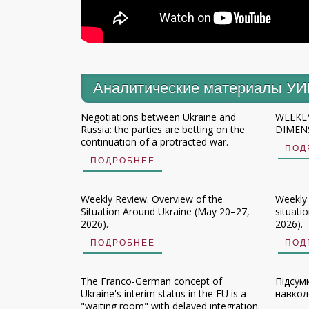
Аналитические материалы У
Negotiations between Ukraine and
WEEKLY
Russia: the parties are betting on the
DIMENS
continuation of a protracted war.
ПОД
ПОДРОБНЕЕ
Weekly Review. Overview of the
Weekly
Situation Around Ukraine (May 20–27,
situati
2026).
2026).
ПОДРОБНЕЕ
ПОД
The Franco-German concept of
Підсум
Ukraine's interim status in the EU is a
навколо
"waiting room" with delayed integration.