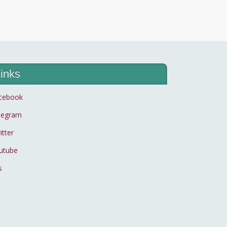
inks
cebook
legram
itter
utube
s