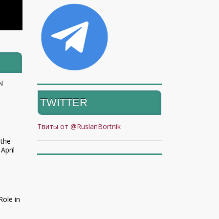
N
TWITTER
Твиты от @RuslanBortnik
 the
April
Role in