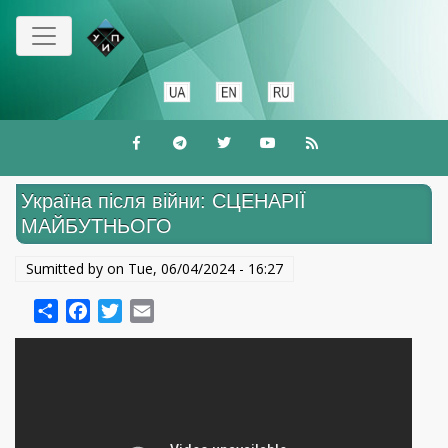
Skip
to
main
content
Україна після війни: СЦЕНАРІЇ
МАЙБУТНЬОГО
Sumitted by on
Tue, 06/04/2024 - 16:27
Share
Facebook
Twitter
Email