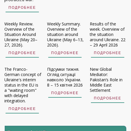
ПОДРОБНЕЕ
Weekly Review.
Weekly Summary.
Results of the
Overview of the
Overview of the
week. Overview of
Situation Around
situation around
the situation
Ukraine (May 20–
Ukraine (May 6–13,
around Ukraine. 22
27, 2026).
2026).
– 29 April 2026
ПОДРОБНЕЕ
ПОДРОБНЕЕ
ПОДРОБНЕЕ
The Franco-
Підсумки тижня.
New Global
German concept of
Огляд ситуації
Mediator:
Ukraine's interim
навколо України.
Pakistan’s Role in
status in the EU is
8 – 15 квітня 2026
Middle East
a "waiting room"
Settlement
ПОДРОБНЕЕ
with delayed
ПОДРОБНЕЕ
integration.
ПОДРОБНЕЕ