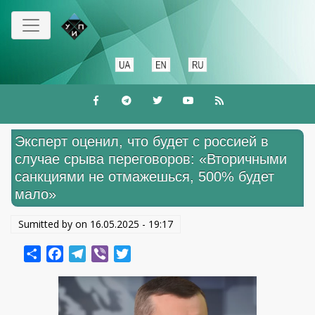
Перейти
к
основному
содержанию
Эксперт оценил, что будет с россией в
случае срыва переговоров: «Вторичными
санкциями не отмажешься, 500% будет
мало»
Sumitted by on
16.05.2025 - 19:17
Share
Facebook
Telegram
Viber
Twitter