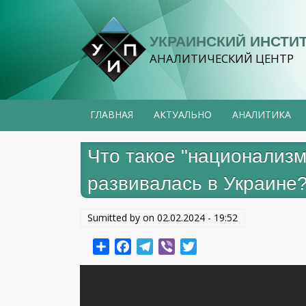
Перейти
к
УКРАИНСКИЙ ИНСТИ
основному
АНАЛИТИЧЕСКИЙ ЦЕНТР
содержанию
ГЛАВНАЯ
АКТУАЛЬНО
АНАЛИТИКА
Что такое "национализм
развивалась в Украине
Sumitted by on
02.02.2024 - 19:52
Share
Facebook
Telegram
Viber
Twitter