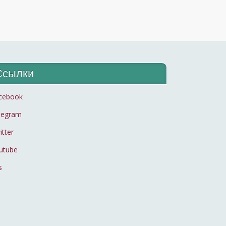
Ссылки
cebook
legram
itter
utube
s