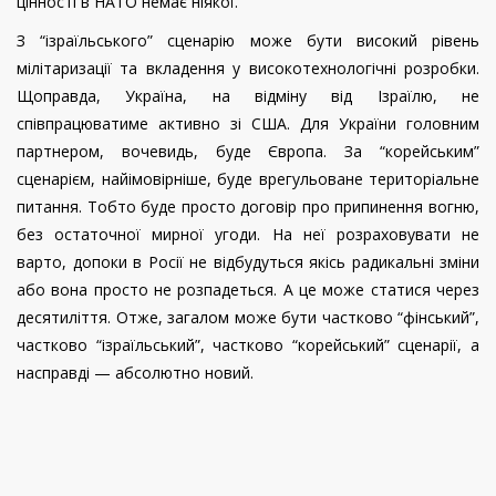
цінності в НАТО немає ніякої.
З “ізраїльського” сценарію може бути високий рівень
мілітаризації та вкладення у високотехнологічні розробки.
Щоправда, Україна, на відміну від Ізраїлю, не
співпрацюватиме активно зі США. Для України головним
партнером, вочевидь, буде Європа. За “корейським”
сценарієм, найімовірніше, буде врегульоване територіальне
питання. Тобто буде просто договір про припинення вогню,
без остаточної мирної угоди. На неї розраховувати не
варто, допоки в Росії не відбудуться якісь радикальні зміни
або вона просто не розпадеться. А це може статися через
десятиліття. Отже, загалом може бути частково “фінський”,
частково “ізраїльський”, частково “корейський” сценарії, а
насправді — абсолютно новий.