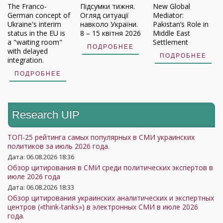
The Franco-
Підсумки тижня.
New Global
German concept of
Огляд ситуації
Mediator:
Ukraine's interim
навколо України.
Pakistan’s Role in
status in the EU is
8 – 15 квітня 2026
Middle East
a "waiting room"
Settlement
ПОДРОБНЕЕ
with delayed
ПОДРОБНЕЕ
integration.
ПОДРОБНЕЕ
Research UIP
ТОП-25 рейтинга самых популярных в СМИ украинских
политиков за июль 2026 года.
Дата: 06.08.2026 18:36
Обзор цитирования в СМИ среди политических экспертов в
июле 2026 года
Дата: 06.08.2026 18:33
Обзор цитирования украинских аналитических и экспертных
центров («think-tanks») в электронных СМИ в июле 2026
года.