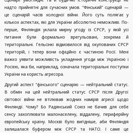
надто прийнятні для сучасних умов. “Фінський” сценарій —
це сценарій часів холодної війни. Його суть полягає у
кількох аспектах, які для України абсолютно неможливі. По-
перше, Фінляндія уклала мирну угоду із СРСР, у якій усі
питання були формально врегульовані, зокрема й
територіальні. Гельсінкі відмовилося від окупованих СРСР
територій, і тепер вони офіційно є частиною Росії. Мені
важко уявити можливість укладення угоди між Україною і
Росією, яка би, наприклад, означала територіальні поступки
України на користь агресора.
Другий аспект “фінського” сценарію — нейтральний статус.
В обмін на цей нейт­ральний статус СРСР після Другої
світової війни не втілював жодних намірів агресії щодо
Фінляндії. Чому? Бо Радянський Союз не бачив для себе
сенсу захоплювати малонаселену, віддалену, периферійну
європейську країну. Москві було вигідніше, аби Фінляндія
залишалася буфером між СРСР та НАТО. І саме це