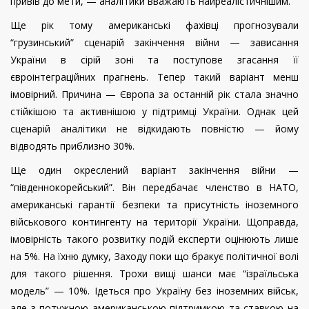
привів до мети, — аналітики вважають найреалістичнішим.
Ще рік тому американські фахівці прогнозували
“грузинський” сценарій закінчення війни — зависання
України в сірій зоні та поступове згасання її
євроінтеграційних прагнень. Тепер такий варіант менш
імовірний. Причина — Європа за останній рік стала значно
стійкішою та активнішою у підтримці України. Однак цей
сценарій аналітики не відкидають повністю — йому
відводять приблизно 30%.
Ще один окреслений варіант закінчення війни —
“південнокорейський”. Він передбачає членство в НАТО,
американські гарантії безпеки та присутність іноземного
військового контингенту на території України. Щоправда,
імовірність такого розвитку подій експерти оцінюють лише
на 5%. На їхню думку, Заходу поки що бракує політичної волі
для такого рішення. Трохи вищі шанси має “ізраїльська
модель” — 10%. Ідеться про Україну без іноземних військ,
але з потужною американською підтримкою та ставкою на