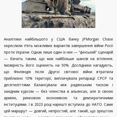
Аналітики найбільшого у США банку JPMorgan Chase
окреслили п’ять можливих варіантів завершення війни Росії
проти України. Однак лише один із них — “фінський” сценарій
— бачать таким, що має найбільше шансів на втілення.
Імовірність його оцінюють на 50%. Дослідники нагадують,
що Фінляндія після Другої світової війни втратила
приблизно 10% території, виплачувала репарації СРСР та
десятиліттями балансувала між радянським тиском і
західним курсом — без членства в альянсах, але зі своєю
армією, ринковою економікою та демократичними
інституціями. І в 2023 році нарешті вступила до НАТО. Саме
цей маршрут — довгий, непростий, але такий, що зрештою