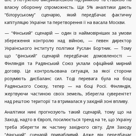
власну оборонну спроможність. Ще 5% аналітики дають
“білоруському” сценарію, який передбачає фактичну
капітуляцію України та перетворення її на васала Москви.
— “Фінський” сценарій — один із найімовірніших за умови
збереження контролю над війною, — певен директор
Українського інституту політики Руслан Бортник. — Тому
що “фінський” сценарій передбачає домовленості —
Фінляндія та Радянський Союз уклали офіційний мирний
договір. Це контрольована ситуація, за якої сторони
розуміють дисбаланс сил. Тоді перевага була на боці
Радянського Союзу, тепер — на боці Росії. Фінляндія,
жертвуючи частиною своїх земель, зберегла суверенітет
над рештою території та втрималася у західній зоні впливу.
Аналітики нині прогнозують такий сценарій, тому що на
Заході, надто в Європі, посилюється тренд на те, що Україну
треба зберегти як частину західного світу. Для Заходу
“фінський” сценарій привабливий. Адже він передбачає