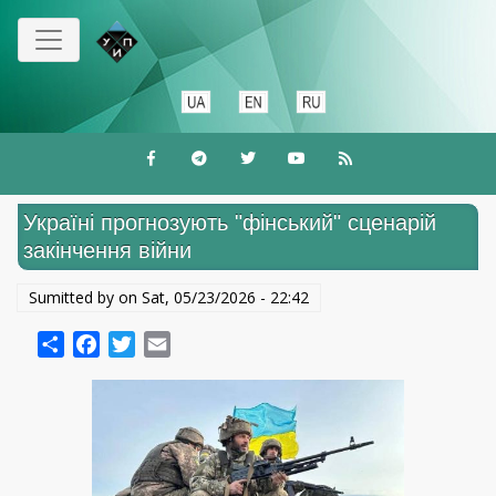
Skip
to
main
content
Україні прогнозують "фінський" сценарій
закінчення війни
Sumitted by on
Sat, 05/23/2026 - 22:42
Share
Facebook
Twitter
Email