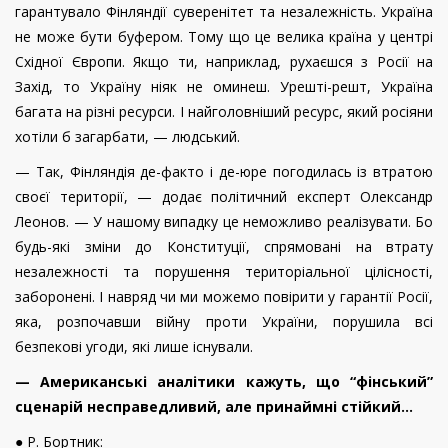
гарантувало Фінляндії суверенітет та незалежність. Україна
не може бути буфером. Тому що це велика країна у центрі
Східної Європи. Якщо ти, наприклад, рухаєшся з Росії на
Захід, то Україну ніяк не оминеш. Урешті-решт, Україна
багата на різні ресурси. І найголовніший ресурс, який росіяни
хотіли б загарбати, — людський.
— Так, Фінляндія де-факто і де-юре погодилась із втратою
своєї території, — додає політичний експерт Олександр
Леонов. — У нашому випадку це неможливо реалізувати. Бо
будь-які зміни до Конституції, спрямовані на втрату
незалежності та порушення територіальної цілісності,
заборонені. І навряд чи ми можемо повірити у гарантії Росії,
яка, розпочавши війну проти України, порушила всі
безпекові угоди, які лише існували.
— Американські аналітики кажуть, що “фінський”
сценарій несправедливий, але принаймні стійкий...
● Р. Бортник: