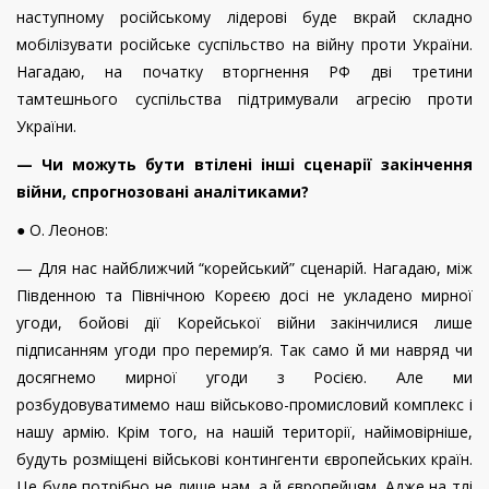
наступному російському лідерові буде вкрай складно
мобілізувати російське суспільство на війну проти України.
Нагадаю, на початку вторгнення РФ дві третини
тамтешнього суспільства підтримували агресію проти
України.
— Чи можуть бути втілені інші сценарії закінчення
війни, спрогнозовані аналітиками?
● О. Леонов:
— Для нас найближчий “корейський” сценарій. Нагадаю, між
Південною та Північною Кореєю досі не укладено мирної
угоди, бойові дії Корейської війни закінчилися лише
підписанням угоди про перемир’я. Так само й ми навряд чи
досягнемо мирної угоди з Росією. Але ми
розбудовуватимемо наш військово-промисловий комплекс і
нашу армію. Крім того, на нашій території, найімовірніше,
будуть розміщені військові контингенти європейських країн.
Це буде потрібно не лише нам, а й європейцям. Адже на тлі