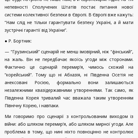
непевності Сполучених Штатів постає питання нової
системи колективної безпеки в Європі. В Європі вже кажуть:
“Нам слід не тільки гарантувати безпеку Україні, а й мати
зустрічні гарантії від України”.
● Р. Бортник:
— “Грузинський” сценарій не менш імовірний, ніж “фінський”,
на жаль. Він не передбачає якоїсь угоди між сторонами.
Фактично це сценарій перемир’я, чимось схожий на
“корейський”. Тому що ні Абхазія, ні Південна Осетія не
анексовані Росією, формально вони залишаються
незалежними квазідержавними утвореннями. Так само, як
Південна Корея тривалий час вважала таким утворенням
Північну Корею, і навпаки.
Ми говоримо про сценарії з контрольованим виходом із
війни: або шляхом перемир’я, або шляхом мирної угоди. Але
проблема в тому, що нині ніхто повноцінно не контролює