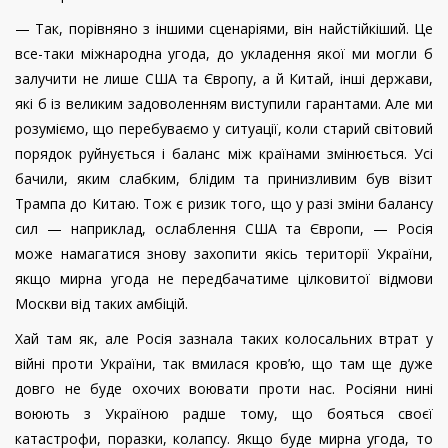
— Так, порівняно з іншими сценаріями, він найстійкіший. Це
все-таки міжнародна угода, до укладення якої ми могли б
залучити не лише США та Європу, а й Китай, інші держави,
які б із великим задоволенням виступили гарантами. Але ми
розуміємо, що перебуваємо у ситуації, коли старий світовий
порядок руйнується і баланс між країнами змінюється. Усі
бачили, яким слабким, блідим та принизливим був візит
Трампа до Китаю. Тож є ризик того, що у разі зміни балансу
сил — наприклад, ослаблення США та Європи, — Росія
може намагатися знову захопити якісь території України,
якщо мирна угода не передбачатиме цілковитої відмови
Москви від таких амбіцій.
Хай там як, але Росія зазнала таких колосальних втрат у
війні проти України, так вмилася кров’ю, що там ще дуже
довго не буде охочих воювати проти нас. Росіяни нині
воюють з Україною радше тому, що бояться своєї
катастрофи, поразки, колапсу. Якщо буде мирна угода, то