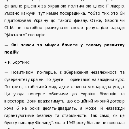
фінальне рішення за Україною політичною ціною її лідерів.
Умовно кажучи, тут немає посередника, тобто тих, хто би
підштовхував Україну до такого фіналу. Отже, Європі чи
США не потрібно ризикувати своєю репутацією заради
“фінського” сценарію.
— Які плюси та мінуси бачите у такому розвитку
подій?
● Р. Бортник:
— Позитивом, по-перше, є збереження незалежності та
суверенітету країни. По-друге — орієнтація на західний курс.
По-третє, стабільний мир, адже є чинна міжнародна угода.
Ця угода поверне обличчям до України біженців та
інвесторів. Вони вважатимуть, що офіційний мирний договір
хоча б на років десять-двадцять, а може, й назавжди
гарантуватиме безпеку та стабільність. Так само, як це
було у випадку Фінляндії, яка з 1945 року більше не воювала