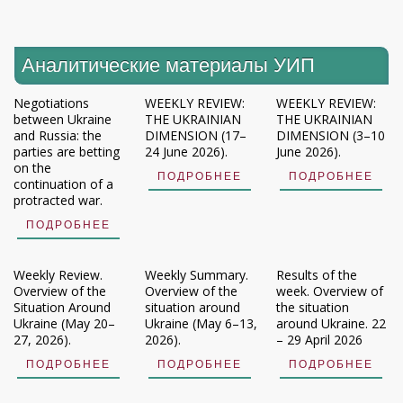
Аналитические материалы УИП
Negotiations
WEEKLY REVIEW:
WEEKLY REVIEW:
between Ukraine
THE UKRAINIAN
THE UKRAINIAN
and Russia: the
DIMENSION (17–
DIMENSION (3–10
parties are betting
24 June 2026).
June 2026).
on the
ПОДРОБНЕЕ
ПОДРОБНЕЕ
continuation of a
protracted war.
ПОДРОБНЕЕ
Weekly Review.
Weekly Summary.
Results of the
Overview of the
Overview of the
week. Overview of
Situation Around
situation around
the situation
Ukraine (May 20–
Ukraine (May 6–13,
around Ukraine. 22
27, 2026).
2026).
– 29 April 2026
ПОДРОБНЕЕ
ПОДРОБНЕЕ
ПОДРОБНЕЕ