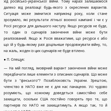
хід російсько-ук­раїнської війни. Тому наразі залишаємося
далеко від реалізації будь-якого з окреслених варіантів.
Ситуація може змінитися наприкінці року, коли стане
зрозуміло, які результати літньої воєнної кампанії і чи є у
Росії ресурси для дальшого наступу. Якщо ресурсів не буде,
то один із сценаріїв закінчення війни може бути
реалізований. Якщо ж Росія вважатиме, що ресурси є або
що їй у будь-якому разі доцільніше продовжувати війну, то,
на жаль, жоден із цих сценаріїв не буде втілено.
● П. Олещук:
— На мій погляд, імовірний варіант закінчення війни може
передбачати лише елементи з описаних сценаріїв. Що може
бути з “фінського”? Позаблоковість України. Зрештою,
членство в НАТО вже не є для нас панацеєю. Усі чудово
розуміють, що кожному доведеться самостійно себе
захищати, оскільки США постійно говорять про те, що
партнерів по НАТО не захищатимуть. А якщо так, то й