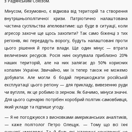
з Радянським Союзом.
Мінусом, безумовно, є відмова від територій та створення
внутрішньополітичної кризи. Патріотично налаштована
частина суспільства апелюватиме: що буде в ситуа­ції, коли
агресор захоче ще щось захопити? Так само біженці з тих
регіонів, які передадуть ворогу, будуть налаштовані проти
цього рішення й проти влади. Ще один мінус — втрата
величезних ресурсів. Росія нині окупувала приблизно 20%
наших територій, але на них залягає до 50% корисних
копалин України. Звичайно, ми їх тепер також не можемо
добувати. Але могли б бодай перешкоджати російській
експлуатації цього регіону — для прикладу, вивезенню руди
чи вугілля, як це робимо із зерном. Як бачимо, мінуси значні.
Для цього сценарію потрібен хоробрий політик-самовбивця,
який укладе та підпише угоду.
— Я не погоджуюся з висновками американських аналітиків,
— каже політолог Петро Олещук. — Тому що всі їхні
сценарії умоглядні. Та й будь-які історичні конструкції не