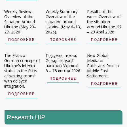
Weekly Review.
Weekly Summary.
Results of the
Overview of the
Overview of the
week. Overview of
Situation Around
situation around
the situation
Ukraine (May 20–
Ukraine (May 6–13,
around Ukraine. 22
27, 2026).
2026).
– 29 April 2026
ПОДРОБНЕЕ
ПОДРОБНЕЕ
ПОДРОБНЕЕ
The Franco-
Підсумки тижня.
New Global
German concept of
Огляд ситуації
Mediator:
Ukraine's interim
навколо України.
Pakistan’s Role in
status in the EU is
8 – 15 квітня 2026
Middle East
a "waiting room"
Settlement
ПОДРОБНЕЕ
with delayed
ПОДРОБНЕЕ
integration.
ПОДРОБНЕЕ
Research UIP