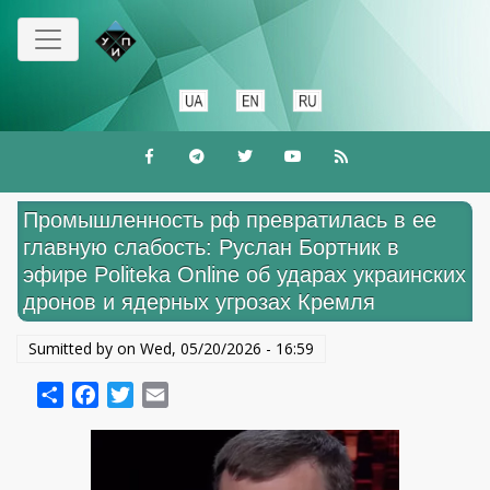
Skip
to
main
content
Промышленность рф превратилась в ее
главную слабость: Руслан Бортник в
эфире Politeka Online об ударах украинских
дронов и ядерных угрозах Кремля
Sumitted by on
Wed, 05/20/2026 - 16:59
Share
Facebook
Twitter
Email