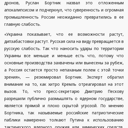
дронов, Руслан Бортник назвал это отложенным
апокалипсисом и подчеркнул, что суверенность и огромная
промышленность России неожиданно превратились в ее
главную слабость.
«Украина показывает, что ее возможности растут,
дипзабастовки растут. Русская сила на виду превращается в
русскую слабость. Так что наносить удары по территории
Украины все меньше и меньше есть что, потому что
основные производства захвачены или вынесены за рубеж,
а Россия остается просто непаханым полем с этой точки
зрения», — резюмировал Бортник. Эксперт обратил
внимание на то, как хитро Кремль отреагировал на этот
вызов. То, что пресс-секретарю Дмитрию Пескову
разрешили публично размышлять о ядерном государстве,
является прямой и плохо скрытой угрозой. По мнению
Бортника, так называемые российские патриотические
паблики намеренно толкают Путина к использованию
тактического ядерного оружия или химических средств,