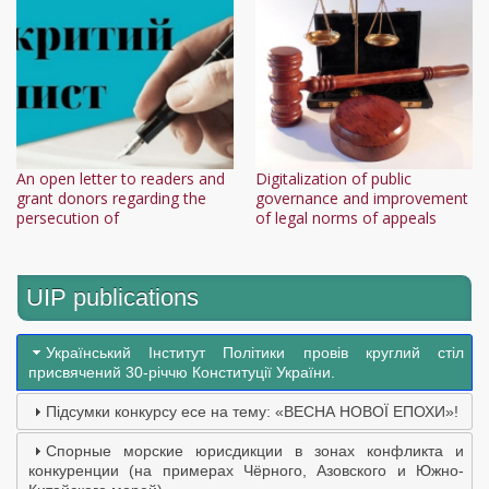
An open letter to readers and
Digitalization of public
grant donors regarding the
governance and improvement
persecution of
of legal norms of appeals
UIP publications
Український Інститут Політики провів круглий стіл
присвячений 30-річчю Конституції України.
Підсумки конкурсу есе на тему: «ВЕСНА НОВОЇ ЕПОХИ»!
Спорные морские юрисдикции в зонах конфликта и
конкуренции (на примерах Чёрного, Азовского и Южно-