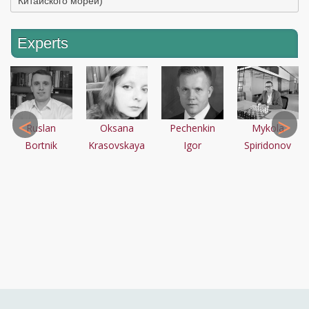
Китайского морей)
Experts
Ruslan
Oksana
Pechenkin
Mykola
Bortnik
Krasovskaya
Igor
Spiridonov