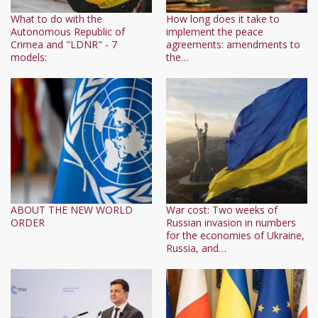
What to do with the
How long does it take to
Autonomous Republic of
implement the peace
Crimea and "LDNR" - 7
agreements: amendments to
models:
the…
ABOUT THE NEW WORLD
War cost: Two weeks of
ORDER
Russian invasion in numbers
for the economies of Ukraine,
Russia, and…