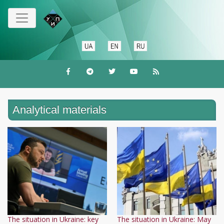
Skip
to
main
content
Analytical materials
The situation in Ukraine: key
The situation in Ukraine: May