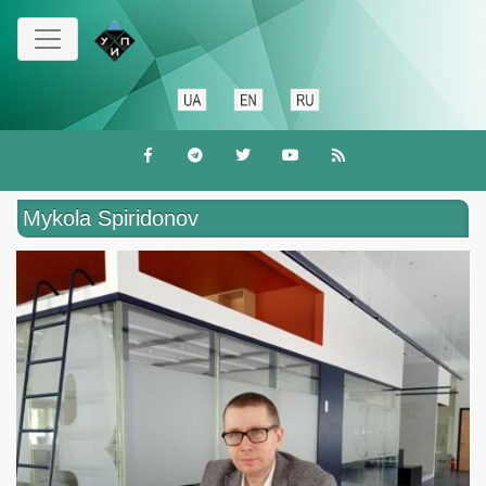
Skip
to
main
content
Mykola Spiridonov