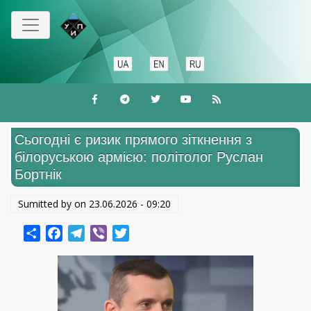
Перейти
к
основному
содержанию
Сьогодні є ризик прямого зіткнення з
білоруською армією: політолог Руслан
Бортнік
Sumitted by on
23.06.2026 - 09:20
Share
Facebook
Telegram
Viber
Twitter