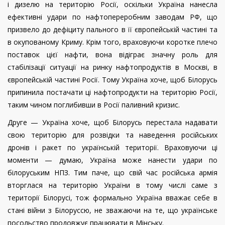
і дизелю на територію Росії, оскільки Україна нанесла
ефективні удари по нафтопереробним заводам РФ, що
призвело до дефіциту пального в її європейській частині та
в окупованому Криму. Крім того, враховуючи коротке плечо
поставок цієї нафти, вона відіграє значну роль для
стабілізації ситуації на ринку нафтопродуктів в Москві, в
європейській частині Росії. Тому Україна хоче, щоб Білорусь
припинила постачати ці нафтопродукти на територію Росії,
таким чином поглибивши в Росії паливний кризис.
Друге — Україна хоче, щоб Білорусь перестала надавати
свою територію для розвідки та наведення російських
дронів і ракет по українській території. Враховуючи ці
моменти — думаю, Україна може нанести удари по
білоруським НПЗ. Тим паче, що свій час російська армія
вторглася на територію України в тому числі саме з
території Білорусі, тож формально Україна вважає себе в
стані війни з Білоруссю, не зважаючи на те, що українське
посольство продовжує працювати в Мінську.