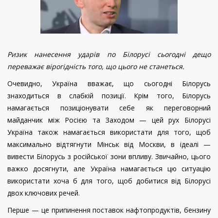
Ризик нанесення ударів по Білорусі сьогодні дещо
переважає вірогідність того, що цього не станеться.
Очевидно, Україна вважає, що сьогодні Білорусь
знаходиться в слабкій позиції. Крім того, Білорусь
намагається позиціонувати себе як переговорний
майданчик між Росією та Заходом — цей рух Білорусі
Україна також намагається використати для того, щоб
максимально відтягнути Мінськ від Москви, в ідеалі —
вивести Білорусь з російської зони впливу. Звичайно, цього
важко досягнути, але Україна намагається цю ситуацію
використати хоча б для того, щоб добитися від Білорусі
двох ключових речей.
Перше — це припинення поставок нафтопродуктів, бензину