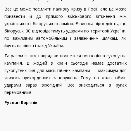
Все це може посилити паливну кризу в Росії, але це може
призвести й до прямого військового зіткнення між
українською і білоруською армією. Є висока вірогідність, що
білоруські ЗС відповідатимуть ударами по території України,
по важливим автомобільним і залізничним шляхам, які
йдуть на північ і захід України.
Та разом із тим навряд чи почнеться повноцінна сухопутна
кампанія. В жодній з країн сьогодні немає достатніх
сухопутних сил для масштабних кампаній — максимум для
якихось прикордонних заворушень. Тому, на жаль, обмін
ударами зараз вірогідний. Все знаходиться в руках
перемовників.
Руслан Бортнік