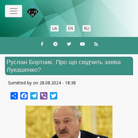
Перейти
к
основному
содержанию
Руслан Бортник. Про що свідчить заява
Лукашенко?
Sumitted by on
28.08.2024 - 18:38
Share
Facebook
Telegram
Viber
Twitter