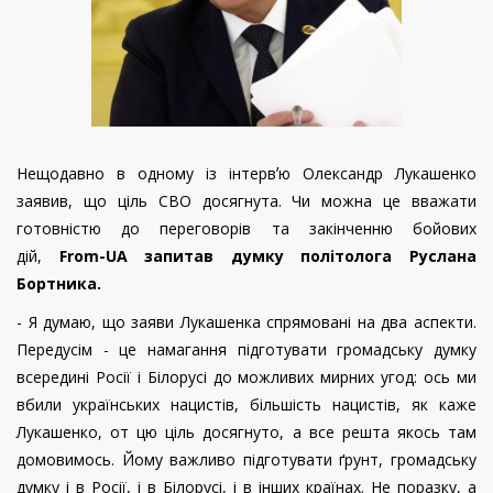
Нещодавно в одному із інтервʼю Олександр Лукашенко
заявив, що ціль СВО досягнута. Чи можна це вважати
готовністю до переговорів та закінченню бойових
дій,
From-UA запитав думку політолога Руслана
Бортника.
- Я думаю, що заяви Лукашенка спрямовані на два аспекти.
Передусім - це намагання підготувати громадську думку
всередині Росії і Білорусі до можливих мирних угод: ось ми
вбили українських нацистів, більшість нацистів, як каже
Лукашенко, от цю ціль досягнуто, а все решта якось там
домовимось. Йому важливо підготувати ґрунт, громадську
думку і в Росії, і в Білорусі, і в інших країнах. Не поразку, а