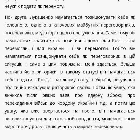
неуспіх подати як перемогу.
По- друге, Лукашенко намагається позиціонувати себе як
головного, одного з ключових майбутніх переговорників,
посередників, медіаторів цього врегулювання. Саме тому він
намагається знайти якісь позитивні слова і для Росії - і ви
перемогли, і для України - і ви перемогли. Тобто він
намагається позиціонувати себе як переговорник в цій
ситуації, і саме з цим пов'язана, мені здається, більша
частина його риторики, в такому статусі він намагається
себе подати і Росії, і західному світу, і Україні, регулярно
політично ескалуючи риторикою своєю. Потім цю увагу, яка
виникла після різких заяв про ядерну зброю, про
перекидання військ до кордону України і т.д., а потім цю
увагу, яка вже звертається на нього, він намагається
використовувати для того, щоб продавати, можливо, свою
миротворчу роль і свою участь в мирних перемовинах
.