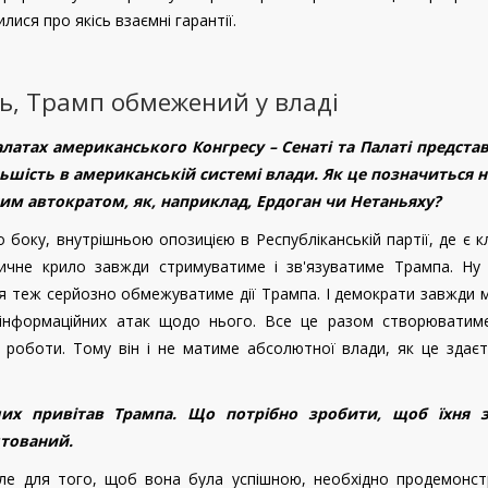
ися про якісь взаємні гарантії.
ь, Трамп обмежений у владі
алатах американського Конгресу – Сенаті та Палаті представ
шість в американській системі влади. Як це позначиться н
дним автократом, як, наприклад, Ердоган чи Нетаньяху?
 боку, внутрішньою опозицією в Республіканській партії, де є к
асичне крило завжди стримуватиме і зв'язуватиме Трампа. Ну 
ія теж серйозно обмежуватиме дії Трампа. І демократи завжди
 інформаційних атак щодо нього. Все це разом створюватим
 роботи. Тому він і не матиме абсолютної влади, як це здаєт
х привітав Трампа. Що потрібно зробити, щоб їхня з
штований.
 Але для того, щоб вона була успішною, необхідно продемонс