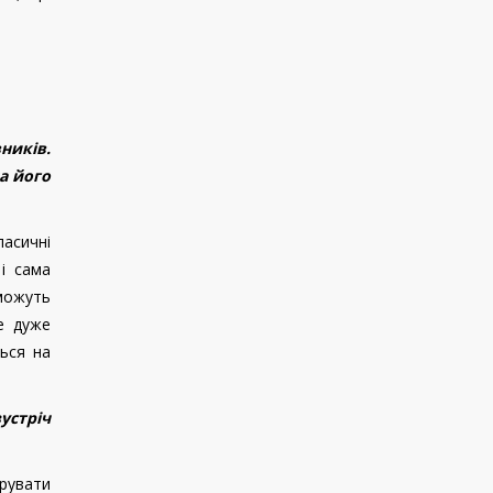
ників.
а його
ласичні
і сама
 можуть
е дуже
ься на
устріч
трувати