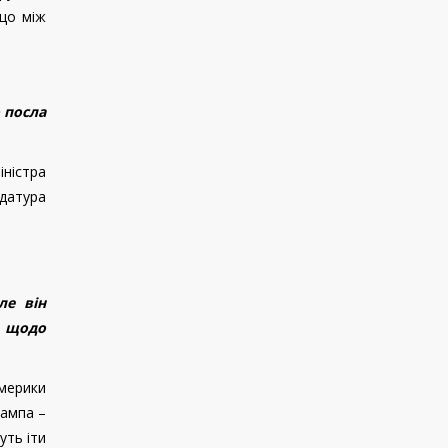
кщо між
 посла
іністра
датура
ле він
а щодо
Америки
рампа –
уть іти