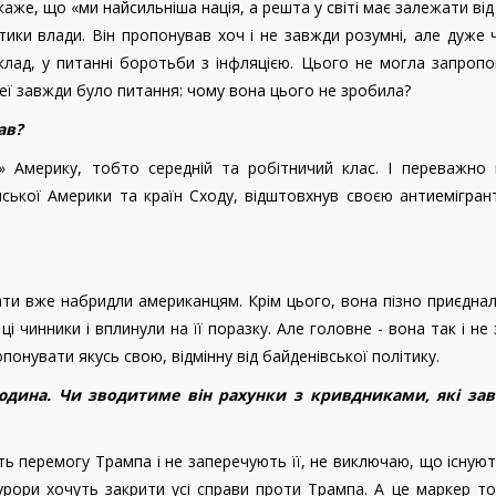
каже, що «ми найсильніша нація, а решта у світі має залежати від
ики влади. Він пропонував хоч і не завжди розумні, але дуже ч
клад, у питанні боротьби з інфляцією. Цього не могла запроп
 неї завжди було питання: чому вона цього не зробила?
ав?
» Америку, тобто середній та робітничий клас. І переважно ц
инської Америки та країн Сходу, відштовхнув своєю антиемігра
ти вже набридли американцям. Крім цього, вона пізно приєдна
 ці чинники і вплинули на її поразку. Але головне - вона так і не
понувати якусь свою, відмінну від байденівської політику.
юдина. Чи зводитиме він рахунки з кривдниками, які за
ть перемогу Трампа і не заперечують її, не виключаю, що існуют
урори хочуть закрити усі справи проти Трампа. А це маркер т