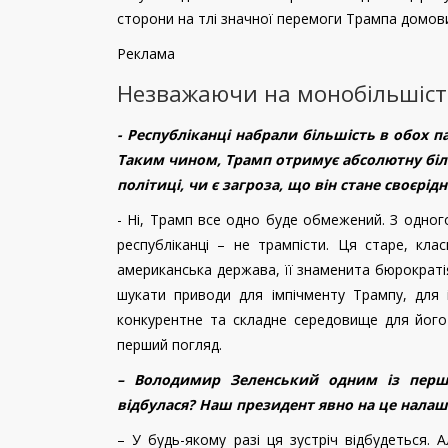
сторони на тлі значної перемоги Трампа домовил
Реклама
Незважаючи на монобільшіст
- Республіканці набрали більшість в обох п
Таким чином, Трамп отримує абсолютну біль
політиці, чи є загроза, що він стане своєрі
- Ні, Трамп все одно буде обмежений. З одного
республіканці – не трампісти. Ця старе, кл
американська держава, її знаменита бюрократ
шукати приводи для імпічменту Трампу, для
конкурентне та складне середовище для його
перший погляд.
– Володимир Зеленський одним із перши
відбулася? Наш президент явно на це нала
– У будь-якому разі ця зустріч відбудеться.