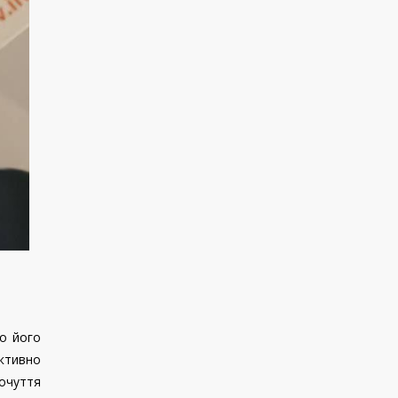
ро його
активно
очуття