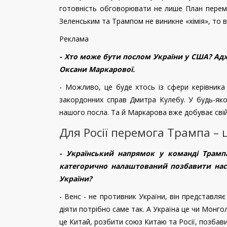
готовність обговорювати не лише План перемог
Зеленським та Трампом не виникне «хімія», то
Реклама
- Хто може бути послом України у США? Ад
Оксани Маркарової.
- Можливо, це буде хтось із сфери керівника
закордонних справ Дмитра Кулебу. У будь-як
нашого посла. Та й Маркарова вже добуває свій
Для Росії перемога Трампа – 
- Український напрямок у команді Трамп
категорично налаштований позбавити нас 
України?
- Венс - не противник України, він представля
діяти потрібно саме так. А Україна це чи Монго
це Китай, розбити союз Китаю та Росії, позбави