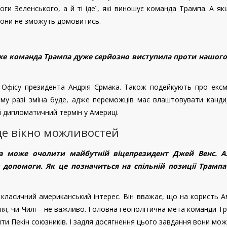
и Зеленського, а й ті ідеї, які виношує команда Трампа. А я
 вони не зможуть домовитись.
же команда Трампа дуже серйозно виступила проти нашого
 Офісу президента Андрія Єрмака. Також подейкують про ексм
ому разі зміна буде, адже переможців має влаштовувати канди
 дипломатичний термін у Америці.
це вікно можливостей
а може очолити майбутній віцепрезидент Джей Венс. А
допомоги. Як це позначиться на спільній позиції Трамп
є класичний американський інтерес. Він вважає, що на користь 
лія, чи Чилі – не важливо. Головна геополітична мета команди Т
ти Пекін союзників. І задля досягнення цього завдання вони мож