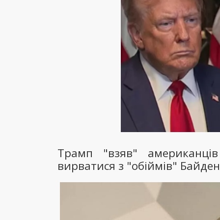
Трамп "взяв" американців
вирватися з "обіймів" Байде