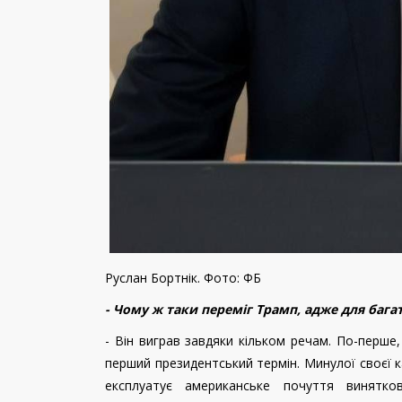
Руслан Бортнік. Фото: ФБ
- Чому ж таки переміг Трамп, адже для баг
- Він виграв завдяки кільком речам. По-перше
перший президентський термін. Минулої своєї ка
експлуатує американське почуття винятков