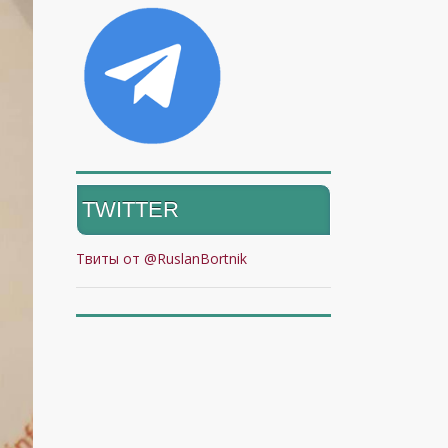
TWITTER
Твиты от @RuslanBortnik