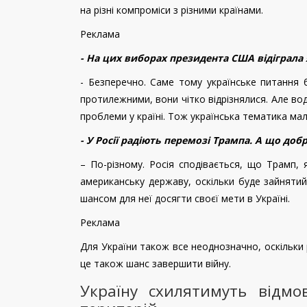
на різні компроміси з різними країнами.
Реклама
- На цих виборах президента США відіграла
- Безперечно. Саме тому українське питання б
протилежними, вони чітко відрізнялися. Але во
проблеми у країні. Тож українська тематика ма
- У Росії радіють перемозі Трампа. А що добр
– По-різному. Росія сподівається, що Трамп, 
американську державу, оскільки буде зайнятий
шансом для неї досягти своєї мети в Україні.
Реклама
Для України також все неоднозначно, оскільки 
це також шанс завершити війну.
Україну схилятимуть відмо