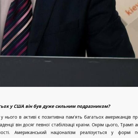
атьох у США він був дуже сильним подразником?
, у нього в активі є позитивна пам'ять багатьох американців п
денції він досяг певної стабілізації країни. Окрім цього, Трамп 
ості. Американський націоналізм реалізується у формі п