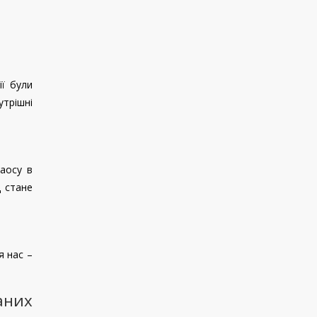
ії були
утрішні
хаосу в
д стане
я нас –
аних