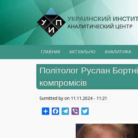
Перейти
к
УКРАИНСКИЙ ИНСТИ
основному
АНАЛИТИЧЕСКИЙ ЦЕНТР
содержанию
ГЛАВНАЯ
АКТУАЛЬНО
АНАЛИТИКА
Політолог Руслан Бортні
компромісів
Sumitted by on
11.11.2024 - 11:21
Share
Facebook
Telegram
Viber
Twitter