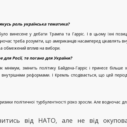
 якусь роль українська тематика?
уло винесене у дебати Трампа та Гарріс. І в цьому їхні позиц
дночас треба розуміти, що американців насамперед цікавлять вн
ла обмежений вплив на вибори.
е для Росії, те погано для України?
як мінімум, змінить політику Байдена-Гарріс і принесе більше 
 внутрішніми реформами. І Кремль сподівається, що цей періо
ризики політичної турбулентності різко зросли. Але водночас дл
витись від НАТО, але не від окупов