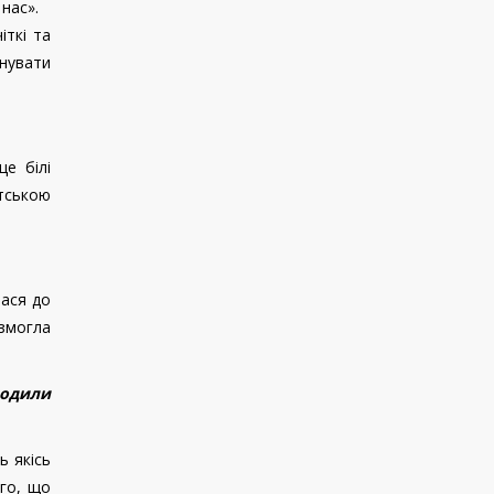
 нас».
іткі та
онувати
е білі
нтською
лася до
 змогла
водили
ь якісь
ого, що