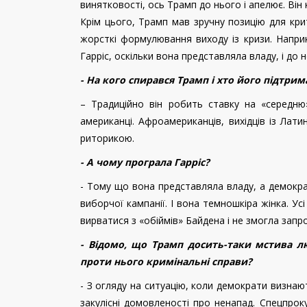
винятковості, ось Трамп до нього і апелює. Він 
Крім цього, Трамп мав зручну позицію для крит
жорсткі формулювання виходу із кризи. Напри
Гарріс, оскільки вона представляла владу, і до
- На кого спирався Трамп і хто його підтрим
– Традиційно він робить ставку на «середню
американці. Афроамериканців, вихідців із Лат
риторикою.
- А чому програла Гарріс?
- Тому що вона представляла владу, а демокра
виборчої кампанії. І вона темношкіра жінка. Усі
вирватися з «обіймів» Байдена і не змогла запро
- Відомо, що Трамп досить-таки мстива л
проти нього кримінальні справи?
- З огляду на ситуацію, коли демократи визнаю
закулісні домовленості про ненапад. Спецпрок