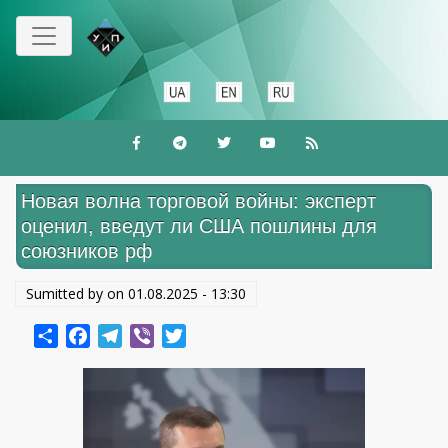
Перейти
к
основному
содержанию
Новая волна торговой войны: эксперт
оценил, введут ли США пошлины для
союзников рф
Sumitted by on
01.08.2025 - 13:30
Share
Facebook
Telegram
Viber
Twitter